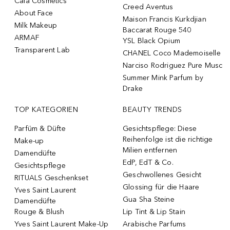
Caia Cosmetics
Creed Aventus
About Face
Maison Francis Kurkdjian
Milk Makeup
Baccarat Rouge 540
ARMAF
YSL Black Opium
Transparent Lab
CHANEL Coco Mademoiselle
Narciso Rodriguez Pure Musc
Summer Mink Parfum by
Drake
TOP KATEGORIEN
BEAUTY TRENDS
Parfüm & Düfte
Gesichtspflege: Diese
Reihenfolge ist die richtige
Make-up
Milien entfernen
Damendüfte
EdP, EdT & Co.
Gesichtspflege
Geschwollenes Gesicht
RITUALS Geschenkset
Glossing für die Haare
Yves Saint Laurent
Gua Sha Steine
Damendüfte
Rouge & Blush
Lip Tint & Lip Stain
Yves Saint Laurent Make-Up
Arabische Parfums