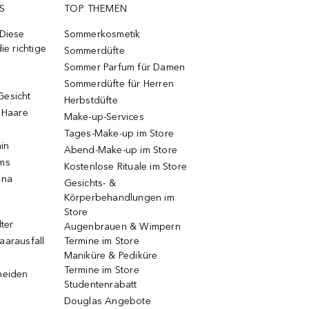
S
TOP THEMEN
 Diese
Sommerkosmetik
ie richtige
Sommerdüfte
Sommer Parfum für Damen
Sommerdüfte für Herren
Gesicht
Herbstdüfte
e Haare
Make-up-Services
Tages-Make-up im Store
ain
Abend-Make-up im Store
ums
Kostenlose Rituale im Store
una
Gesichts- &
Körperbehandlungen im
Store
lter
Augenbrauen & Wimpern
aarausfall
Termine im Store
Maniküre & Pediküre
Termine im Store
neiden
Studentenrabatt
Douglas Angebote