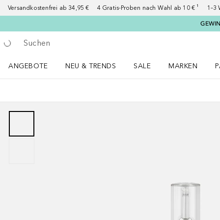
Versandkostenfrei ab 34,95 €
4 Gratis-Proben nach Wahl ab 10 € ¹
1–3 
GEWINN
Gehe zurück
Suche ausführen
ANGEBOTE
NEU & TRENDS
SALE
MARKEN
P
Angebote Menü öffnen
NEU & TRENDS Menü öffnen
MARKEN Menü ö
P