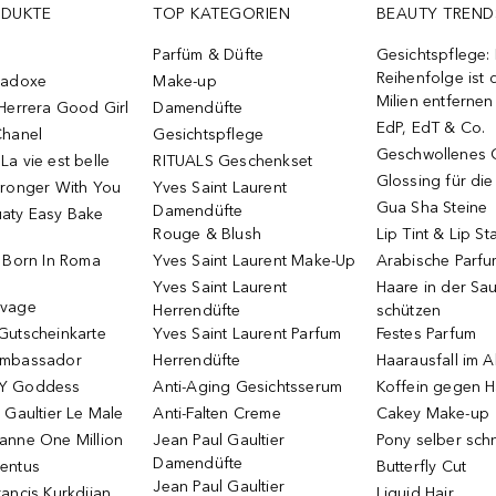
ODUKTE
TOP KATEGORIEN
BEAUTY TREND
Parfüm & Düfte
Gesichtspflege:
Reihenfolge ist d
radoxe
Make-up
Milien entfernen
Herrera Good Girl
Damendüfte
EdP, EdT & Co.
Chanel
Gesichtspflege
Geschwollenes 
a vie est belle
RITUALS Geschenkset
Glossing für di
tronger With You
Yves Saint Laurent
Gua Sha Steine
Damendüfte
aty Easy Bake
Rouge & Blush
Lip Tint & Lip St
o Born In Roma
Yves Saint Laurent Make-Up
Arabische Parf
Yves Saint Laurent
Haare in der Sa
uvage
Herrendüfte
schützen
Gutscheinkarte
Yves Saint Laurent Parfum
Festes Parfum
Ambassador
Herrendüfte
Haarausfall im A
Y Goddess
Anti-Aging Gesichtsserum
Koffein gegen H
 Gaultier Le Male
Anti-Falten Creme
Cakey Make-up
anne One Million
Jean Paul Gaultier
Pony selber sch
Damendüfte
entus
Butterfly Cut
Jean Paul Gaultier
ancis Kurkdjian
Liquid Hair