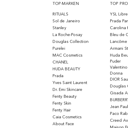
TOP-MARKEN
TOP PR
RITUALS
YSL Libre
Sol de Janeiro
Prada Pa
Stanley
Carolina 
La Roche-Posay
Bleu de 
Douglas Collection
Lancôme L
Purelei
Armani S
MAC Cosmetics
Huda Beu
Puder
CHANEL
Valentin
HUDA BEAUTY
Donna
Prada
DIOR Sa
Yves Saint Laurent
Douglas 
Dr. Emi Skincare
Gisada 
Fenty Beauty
BURBERR
Fenty Skin
Jean Paul
Fenty Hair
Paco Rab
Caia Cosmetics
Creed Av
About Face
Maison Fr