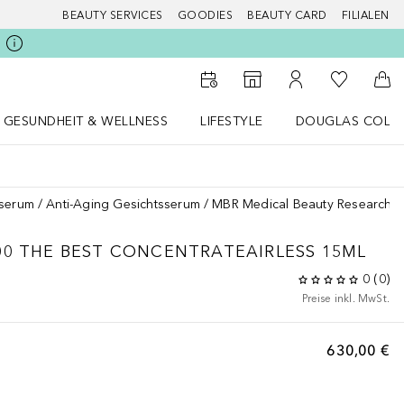
BEAUTY SERVICES
GOODIES
BEAUTY CARD
FILIALEN
Zu Meiner 
Zum Storefinder
Zu Meinem Kunde
Zum
GESUNDHEIT & WELLNESS
LIFESTYLE
DOUGLAS COLL
 öffnen
Gesundheit & Wellness Menü öffnen
LIFESTYLE Menü öffnen
Douglas Collecti
sserum
Anti-Aging Gesichtsserum
MBR Medical Beauty Research Pu
00
THE BEST CONCENTRATEAIRLESS 15ML
0
(
0
)
Preise inkl. MwSt.
630,00 €