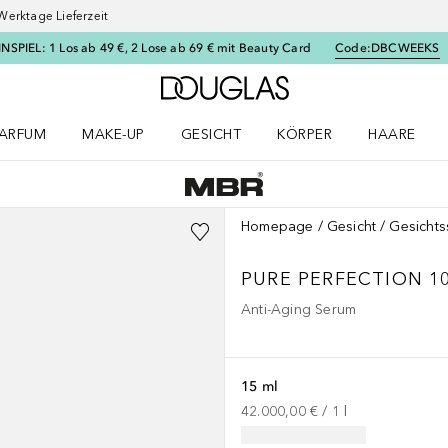
Werktage Lieferzeit
SPIEL: 1 Los ab 49 €, 2 Lose ab 69 € mit Beauty Card
Code:
DBCWEEKS
Zur Douglas Startseite
ARFUM
MAKE-UP
GESICHT
KÖRPER
HAARE
ffnen
arfum Menü öffnen
Make-up Menü öffnen
Gesicht Menü öffnen
Körper Menü öffnen
Haare Menü
Homepage
Gesicht
Gesicht
PURE PERFECTION 1
Anti-Aging Serum
15 ml
42.000,00 €
 / 
1
l