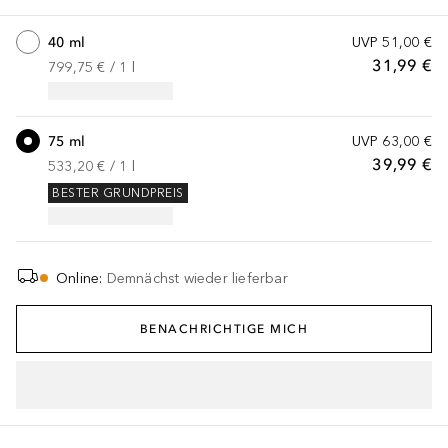
40 ml
UVP
51,00 €
31,99 €
799,75 €
 / 
1
l
75 ml
UVP
63,00 €
39,99 €
533,20 €
 / 
1
l
BESTER GRUNDPREIS
Online
:
Demnächst wieder lieferbar
BENACHRICHTIGE MICH