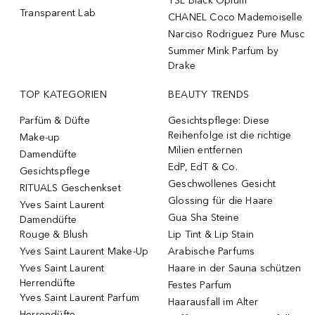
YSL Black Opium
Transparent Lab
CHANEL Coco Mademoiselle
Narciso Rodriguez Pure Musc
Summer Mink Parfum by
Drake
TOP KATEGORIEN
BEAUTY TRENDS
Parfüm & Düfte
Gesichtspflege: Diese
Reihenfolge ist die richtige
Make-up
Milien entfernen
Damendüfte
EdP, EdT & Co.
Gesichtspflege
Geschwollenes Gesicht
RITUALS Geschenkset
Glossing für die Haare
Yves Saint Laurent
Gua Sha Steine
Damendüfte
Rouge & Blush
Lip Tint & Lip Stain
Yves Saint Laurent Make-Up
Arabische Parfums
Yves Saint Laurent
Haare in der Sauna schützen
Herrendüfte
Festes Parfum
Yves Saint Laurent Parfum
Haarausfall im Alter
Herrendüfte