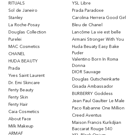
RITUALS
YSL Libre
Sol de Janeiro
Prada Paradoxe
Stanley
Carolina Herrera Good Girl
La Roche-Posay
Bleu de Chanel
Douglas Collection
Lancôme La vie est belle
Purelei
Armani Stronger With You
MAC Cosmetics
Huda Beuaty Easy Bake
Puder
CHANEL
Valentino Born In Roma
HUDA BEAUTY
Donna
Prada
DIOR Sauvage
Yves Saint Laurent
Douglas Gutscheinkarte
Dr. Emi Skincare
Gisada Ambassador
Fenty Beauty
BURBERRY Goddess
Fenty Skin
Jean Paul Gaultier Le Male
Fenty Hair
Paco Rabanne One Million
Caia Cosmetics
Creed Aventus
About Face
Maison Francis Kurkdjian
Milk Makeup
Baccarat Rouge 540
ARMAF