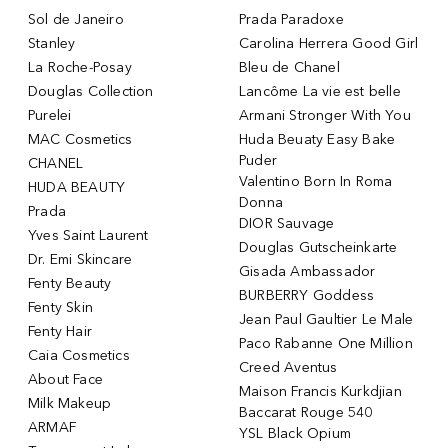
Sol de Janeiro
Prada Paradoxe
Stanley
Carolina Herrera Good Girl
La Roche-Posay
Bleu de Chanel
Douglas Collection
Lancôme La vie est belle
Purelei
Armani Stronger With You
MAC Cosmetics
Huda Beuaty Easy Bake
Puder
CHANEL
Valentino Born In Roma
HUDA BEAUTY
Donna
Prada
DIOR Sauvage
Yves Saint Laurent
Douglas Gutscheinkarte
Dr. Emi Skincare
Gisada Ambassador
Fenty Beauty
BURBERRY Goddess
Fenty Skin
Jean Paul Gaultier Le Male
Fenty Hair
Paco Rabanne One Million
Caia Cosmetics
Creed Aventus
About Face
Maison Francis Kurkdjian
Milk Makeup
Baccarat Rouge 540
ARMAF
YSL Black Opium