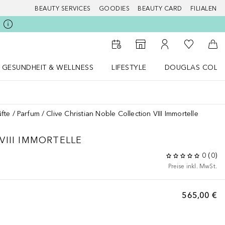
BEAUTY SERVICES
GOODIES
BEAUTY CARD
FILIALEN
Zu Meiner 
Zum Storefinder
Zu Meinem Kunde
Zum
GESUNDHEIT & WELLNESS
LIFESTYLE
DOUGLAS COLL
 öffnen
Gesundheit & Wellness Menü öffnen
LIFESTYLE Menü öffnen
Douglas Collecti
fte
Parfum
Clive Christian Noble Collection VIII Immortelle
VIII IMMORTELLE
0
(
0
)
Preise inkl. MwSt.
565,00 €