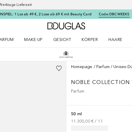
Werktage Lieferzeit
SPIEL: 1 Los ab 49 €, 2 Lose ab 69 € mit Beauty Card
Code:
DBCWEEKS
Zur Douglas Startseite
ARFUM
MAKE-UP
GESICHT
KÖRPER
HAARE
ffnen
arfum Menü öffnen
Make-up Menü öffnen
Gesicht Menü öffnen
Körper Menü öffnen
Haare Menü
Homepage
Parfum
Unisex-Dü
NOBLE COLLECTION
Parfum
50 ml
11.300,00 €
 / 
1
l