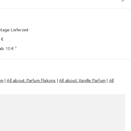
tage Lieferzeit
 €
ab 10 € ¹
um
|
All about: Parfum Flakons
|
All about: Vanille Parfum
|
All