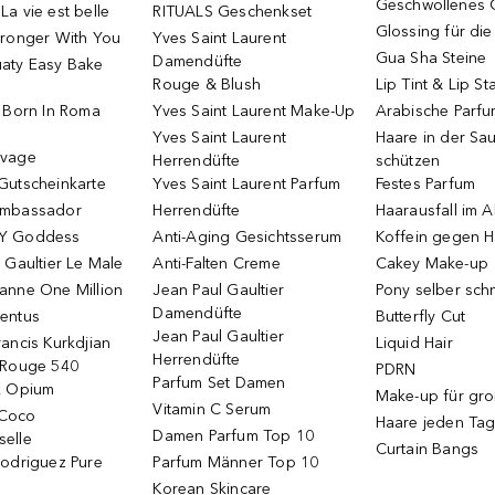
Geschwollenes 
a vie est belle
RITUALS Geschenkset
Glossing für di
tronger With You
Yves Saint Laurent
Gua Sha Steine
Damendüfte
aty Easy Bake
Rouge & Blush
Lip Tint & Lip St
o Born In Roma
Yves Saint Laurent Make-Up
Arabische Parf
Yves Saint Laurent
Haare in der Sa
uvage
Herrendüfte
schützen
Gutscheinkarte
Yves Saint Laurent Parfum
Festes Parfum
Ambassador
Herrendüfte
Haarausfall im A
Y Goddess
Anti-Aging Gesichtsserum
Koffein gegen H
 Gaultier Le Male
Anti-Falten Creme
Cakey Make-up
anne One Million
Jean Paul Gaultier
Pony selber sch
Damendüfte
entus
Butterfly Cut
Jean Paul Gaultier
ancis Kurkdjian
Liquid Hair
Herrendüfte
 Rouge 540
PDRN
Parfum Set Damen
k Opium
Make-up für gr
Vitamin C Serum
Coco
Haare jeden Ta
Damen Parfum Top 10
elle
Curtain Bangs
Rodriguez Pure
Parfum Männer Top 10
Korean Skincare