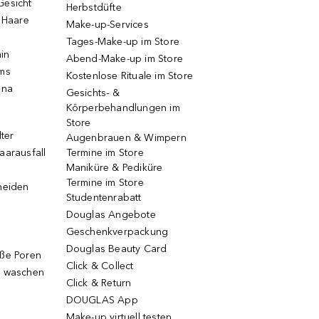
Gesicht
Herbstdüfte
e Haare
Make-up-Services
Tages-Make-up im Store
ain
Abend-Make-up im Store
ums
Kostenlose Rituale im Store
una
Gesichts- &
Körperbehandlungen im
Store
lter
Augenbrauen & Wimpern
aarausfall
Termine im Store
Maniküre & Pediküre
Termine im Store
neiden
Studentenrabatt
Douglas Angebote
Geschenkverpackung
Douglas Beauty Card
oße Poren
Click & Collect
g waschen
Click & Return
DOUGLAS App
Make-up virtuell testen