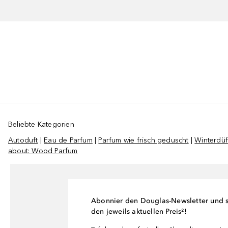
Beliebte Kategorien
Autoduft
|
Eau de Parfum
|
Parfum wie frisch geduscht
|
Winterdü
about: Wood Parfum
Abonnier den Douglas-Newsletter und si
den jeweils aktuellen Preis²!