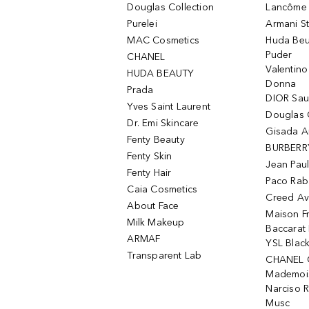
Douglas Collection
Lancôme L
Purelei
Armani S
MAC Cosmetics
Huda Beu
Puder
CHANEL
Valentin
HUDA BEAUTY
Donna
Prada
DIOR Sa
Yves Saint Laurent
Douglas 
Dr. Emi Skincare
Gisada 
Fenty Beauty
BURBERR
Fenty Skin
Jean Paul
Fenty Hair
Paco Rab
Caia Cosmetics
Creed Av
About Face
Maison Fr
Milk Makeup
Baccarat
ARMAF
YSL Blac
Transparent Lab
CHANEL 
Mademois
Narciso 
Musc