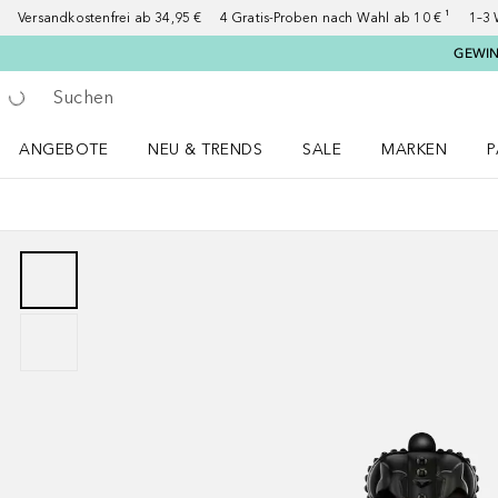
Versandkostenfrei ab 34,95 €
4 Gratis-Proben nach Wahl ab 10 € ¹
1–3 
GEWINN
Gehe zurück
Suche ausführen
ANGEBOTE
NEU & TRENDS
SALE
MARKEN
P
Angebote Menü öffnen
NEU & TRENDS Menü öffnen
MARKEN Menü ö
P