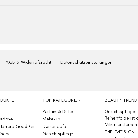
AGB & Widerrufsrecht
Datenschutzeinstellungen
ODUKTE
TOP KATEGORIEN
BEAUTY TREND
Parfüm & Düfte
Gesichtspflege:
Reihenfolge ist d
radoxe
Make-up
Milien entfernen
Herrera Good Girl
Damendüfte
EdP, EdT & Co.
Chanel
Gesichtspflege