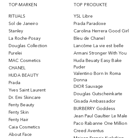
TOP-MARKEN
TOP PRODUKTE
RITUALS
YSL Libre
Sol de Janeiro
Prada Paradoxe
Stanley
Carolina Herrera Good Girl
La Roche-Posay
Bleu de Chanel
Douglas Collection
Lancôme La vie est belle
Purelei
Armani Stronger With You
MAC Cosmetics
Huda Beuaty Easy Bake
Puder
CHANEL
Valentino Born In Roma
HUDA BEAUTY
Donna
Prada
DIOR Sauvage
Yves Saint Laurent
Douglas Gutscheinkarte
Dr. Emi Skincare
Gisada Ambassador
Fenty Beauty
BURBERRY Goddess
Fenty Skin
Jean Paul Gaultier Le Male
Fenty Hair
Paco Rabanne One Million
Caia Cosmetics
Creed Aventus
About Face