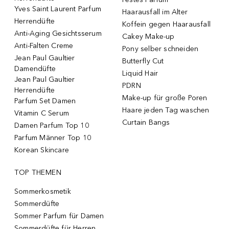
Yves Saint Laurent Parfum
Haarausfall im Alter
Herrendüfte
Koffein gegen Haarausfall
Anti-Aging Gesichtsserum
Cakey Make-up
Anti-Falten Creme
Pony selber schneiden
Jean Paul Gaultier
Butterfly Cut
Damendüfte
Liquid Hair
Jean Paul Gaultier
PDRN
Herrendüfte
Make-up für große Poren
Parfum Set Damen
Haare jeden Tag waschen
Vitamin C Serum
Curtain Bangs
Damen Parfum Top 10
Parfum Männer Top 10
Korean Skincare
TOP THEMEN
Sommerkosmetik
Sommerdüfte
Sommer Parfum für Damen
Sommerdüfte für Herren