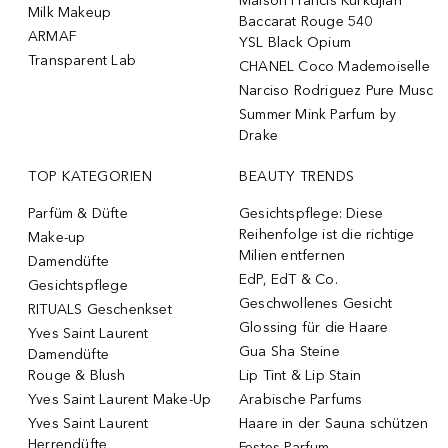
Maison Francis Kurkdjian
Milk Makeup
Baccarat Rouge 540
ARMAF
YSL Black Opium
Transparent Lab
CHANEL Coco Mademoiselle
Narciso Rodriguez Pure Musc
Summer Mink Parfum by
Drake
TOP KATEGORIEN
BEAUTY TRENDS
Parfüm & Düfte
Gesichtspflege: Diese
Reihenfolge ist die richtige
Make-up
Milien entfernen
Damendüfte
EdP, EdT & Co.
Gesichtspflege
Geschwollenes Gesicht
RITUALS Geschenkset
Glossing für die Haare
Yves Saint Laurent
Gua Sha Steine
Damendüfte
Rouge & Blush
Lip Tint & Lip Stain
Yves Saint Laurent Make-Up
Arabische Parfums
Yves Saint Laurent
Haare in der Sauna schützen
Herrendüfte
Festes Parfum