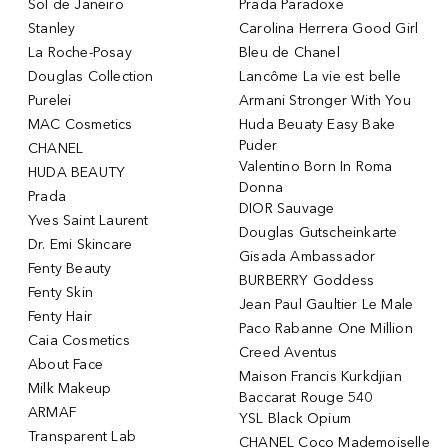
Sol de Janeiro
Prada Paradoxe
Stanley
Carolina Herrera Good Girl
La Roche-Posay
Bleu de Chanel
Douglas Collection
Lancôme La vie est belle
Purelei
Armani Stronger With You
MAC Cosmetics
Huda Beuaty Easy Bake
Puder
CHANEL
Valentino Born In Roma
HUDA BEAUTY
Donna
Prada
DIOR Sauvage
Yves Saint Laurent
Douglas Gutscheinkarte
Dr. Emi Skincare
Gisada Ambassador
Fenty Beauty
BURBERRY Goddess
Fenty Skin
Jean Paul Gaultier Le Male
Fenty Hair
Paco Rabanne One Million
Caia Cosmetics
Creed Aventus
About Face
Maison Francis Kurkdjian
Milk Makeup
Baccarat Rouge 540
ARMAF
YSL Black Opium
Transparent Lab
CHANEL Coco Mademoiselle