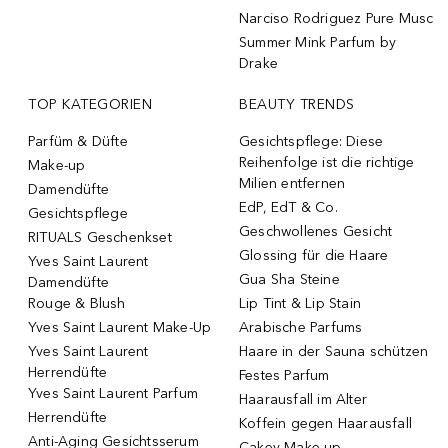
Narciso Rodriguez Pure Musc
Summer Mink Parfum by
Drake
TOP KATEGORIEN
BEAUTY TRENDS
Parfüm & Düfte
Gesichtspflege: Diese
Reihenfolge ist die richtige
Make-up
Milien entfernen
Damendüfte
EdP, EdT & Co.
Gesichtspflege
Geschwollenes Gesicht
RITUALS Geschenkset
Glossing für die Haare
Yves Saint Laurent
Gua Sha Steine
Damendüfte
Rouge & Blush
Lip Tint & Lip Stain
Yves Saint Laurent Make-Up
Arabische Parfums
Yves Saint Laurent
Haare in der Sauna schützen
Herrendüfte
Festes Parfum
Yves Saint Laurent Parfum
Haarausfall im Alter
Herrendüfte
Koffein gegen Haarausfall
Anti-Aging Gesichtsserum
Cakey Make-up