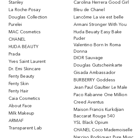
Stanley
Carolina Herrera Good Girl
La Roche-Posay
Bleu de Chanel
Douglas Collection
Lancôme La vie est belle
Purelei
Armani Stronger With You
MAC Cosmetics
Huda Beuaty Easy Bake
Puder
CHANEL
Valentino Born In Roma
HUDA BEAUTY
Donna
Prada
DIOR Sauvage
Yves Saint Laurent
Douglas Gutscheinkarte
Dr. Emi Skincare
Gisada Ambassador
Fenty Beauty
BURBERRY Goddess
Fenty Skin
Jean Paul Gaultier Le Male
Fenty Hair
Paco Rabanne One Million
Caia Cosmetics
Creed Aventus
About Face
Maison Francis Kurkdjian
Milk Makeup
Baccarat Rouge 540
ARMAF
YSL Black Opium
Transparent Lab
CHANEL Coco Mademoiselle
Narciso Rodriguez Pure Musc