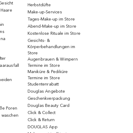
Gesicht
Herbstdüfte
e Haare
Make-up-Services
Tages-Make-up im Store
ain
Abend-Make-up im Store
ums
Kostenlose Rituale im Store
una
Gesichts- &
Körperbehandlungen im
Store
lter
Augenbrauen & Wimpern
aarausfall
Termine im Store
Maniküre & Pediküre
Termine im Store
neiden
Studentenrabatt
Douglas Angebote
Geschenkverpackung
Douglas Beauty Card
oße Poren
Click & Collect
g waschen
Click & Return
DOUGLAS App