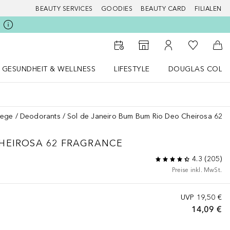
BEAUTY SERVICES
GOODIES
BEAUTY CARD
FILIALEN
Zu Meiner 
Zum Storefinder
Zu Meinem Kunde
Zum
GESUNDHEIT & WELLNESS
LIFESTYLE
DOUGLAS COLL
 öffnen
Gesundheit & Wellness Menü öffnen
LIFESTYLE Menü öffnen
Douglas Collecti
lege
Deodorants
Sol de Janeiro Bum Bum Rio Deo Cheirosa 62 F
CHEIROSA 62 FRAGRANCE
4.3
(
205
)
Preise inkl. MwSt.
UVP
19,50 €
14,09 €