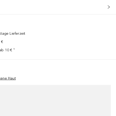
tage Lieferzeit
 €
ab 10 € ¹
kene Haut