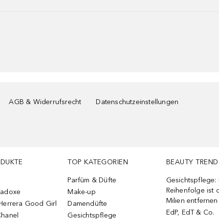
AGB & Widerrufsrecht
Datenschutzeinstellungen
ODUKTE
TOP KATEGORIEN
BEAUTY TREND
Parfüm & Düfte
Gesichtspflege:
Reihenfolge ist d
radoxe
Make-up
Milien entfernen
Herrera Good Girl
Damendüfte
EdP, EdT & Co.
Chanel
Gesichtspflege