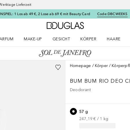
Werktage Lieferzeit
SPIEL: 1 Los ab 49 €, 2 Lose ab 69 € mit Beauty Card
Code:
DBCWEEKS
Zur Douglas Startseite
ARFUM
MAKE-UP
GESICHT
KÖRPER
HAARE
ffnen
arfum Menü öffnen
Make-up Menü öffnen
Gesicht Menü öffnen
Körper Menü öffnen
Haare Menü
Homepage
Körper
Körperpf
BUM BUM
RIO DEO 
Deodorant
57 g
247,19 €
 / 
1
kg