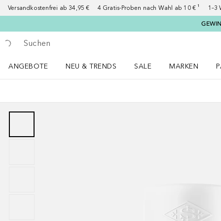
Versandkostenfrei ab 34,95 €
4 Gratis-Proben nach Wahl ab 10 € ¹
1–3 
GEWINN
Gehe zurück
Suche ausführen
ANGEBOTE
NEU & TRENDS
SALE
MARKEN
P
Angebote Menü öffnen
NEU & TRENDS Menü öffnen
MARKEN Menü ö
P