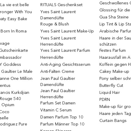
Geschwollenes 
a vie est belle
RITUALS Geschenkset
Glossing für di
tronger With You
Yves Saint Laurent
Gua Sha Steine
Damendüfte
aty Easy Bake
Rouge & Blush
Lip Tint & Lip St
o Born In Roma
Yves Saint Laurent Make-Up
Arabische Parf
Yves Saint Laurent
Haare in der Sa
uvage
Herrendüfte
schützen
Gutscheinkarte
Yves Saint Laurent Parfum
Festes Parfum
Ambassador
Herrendüfte
Haarausfall im A
Y Goddess
Anti-Aging Gesichtsserum
Koffein gegen H
 Gaultier Le Male
Anti-Falten Creme
Cakey Make-up
anne One Million
Jean Paul Gaultier
Pony selber sch
Damendüfte
entus
Butterfly Cut
Jean Paul Gaultier
ancis Kurkdjian
Liquid Hair
Herrendüfte
 Rouge 540
PDRN
Parfum Set Damen
k Opium
Make-up für gr
Vitamin C Serum
Coco
Haare jeden Ta
Damen Parfum Top 10
elle
Curtain Bangs
Rodriguez Pure
Parfum Männer Top 10