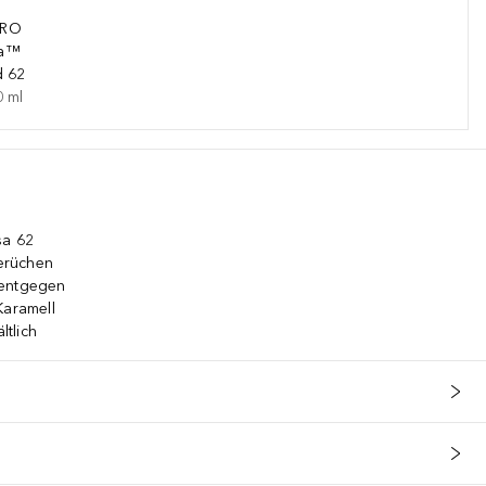
IRO
da™
d 62
0
ml
sa 62
erüchen
 entgegen
Karamell
ltlich