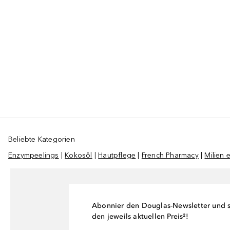
Beliebte Kategorien
Enzympeelings
|
Kokosöl
|
Hautpflege
|
French Pharmacy
|
Milien 
Abonnier den Douglas-Newsletter und si
den jeweils aktuellen Preis²!