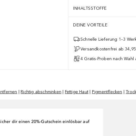
INHALTSSTOFFE
DEINE VORTEILE
Schnelle Lieferung 1–3 Werk
Versandkostenfrei ab 34,95
4 Gratis-Proben nach Wahl 
entfernen
|
Richtig abschminken
|
Fettige Haut
|
Pigmentflecken
|
Troc
cher dir einen 20%-Gutschein einlösbar auf