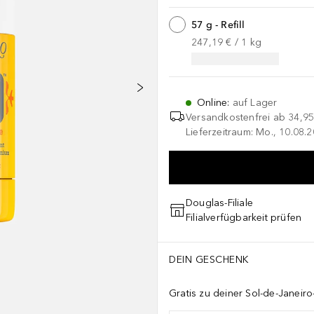
57 g - Refill
247,19 €
 / 
1
kg
Online
:
auf Lager
Versandkostenfrei ab
34,95
Lieferzeitraum: Mo., 10.08.2
Douglas-Filiale
Filialverfügbarkeit prüfen
DEIN GESCHENK
Gratis zu deiner Sol-de-Janeiro