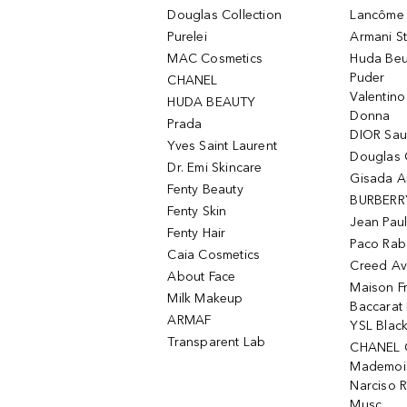
Douglas Collection
Lancôme L
Purelei
Armani S
MAC Cosmetics
Huda Beu
Puder
CHANEL
Valentin
HUDA BEAUTY
Donna
Prada
DIOR Sa
Yves Saint Laurent
Douglas 
Dr. Emi Skincare
Gisada 
Fenty Beauty
BURBERR
Fenty Skin
Jean Paul
Fenty Hair
Paco Rab
Caia Cosmetics
Creed Av
About Face
Maison Fr
Milk Makeup
Baccarat
ARMAF
YSL Blac
Transparent Lab
CHANEL 
Mademois
Narciso 
Musc