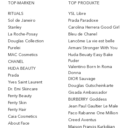
TOP-MARKEN
TOP PRODUKTE
RITUALS
YSL Libre
Sol de Janeiro
Prada Paradoxe
Stanley
Carolina Herrera Good Girl
La Roche-Posay
Bleu de Chanel
Douglas Collection
Lancôme La vie est belle
Purelei
Armani Stronger With You
MAC Cosmetics
Huda Beuaty Easy Bake
Puder
CHANEL
Valentino Born In Roma
HUDA BEAUTY
Donna
Prada
DIOR Sauvage
Yves Saint Laurent
Douglas Gutscheinkarte
Dr. Emi Skincare
Gisada Ambassador
Fenty Beauty
BURBERRY Goddess
Fenty Skin
Jean Paul Gaultier Le Male
Fenty Hair
Paco Rabanne One Million
Caia Cosmetics
Creed Aventus
About Face
Maison Francis Kurkdjian