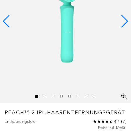
PEACH™
2 IPL-HAARENTFERNUNGSGERÄT
Enthaarungstool
4.4
(
7
)
Preise inkl. MwSt.