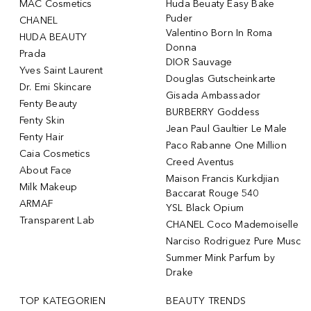
MAC Cosmetics
Huda Beuaty Easy Bake
Puder
CHANEL
Valentino Born In Roma
HUDA BEAUTY
Donna
Prada
DIOR Sauvage
Yves Saint Laurent
Douglas Gutscheinkarte
Dr. Emi Skincare
Gisada Ambassador
Fenty Beauty
BURBERRY Goddess
Fenty Skin
Jean Paul Gaultier Le Male
Fenty Hair
Paco Rabanne One Million
Caia Cosmetics
Creed Aventus
About Face
Maison Francis Kurkdjian
Milk Makeup
Baccarat Rouge 540
ARMAF
YSL Black Opium
Transparent Lab
CHANEL Coco Mademoiselle
Narciso Rodriguez Pure Musc
Summer Mink Parfum by
Drake
TOP KATEGORIEN
BEAUTY TRENDS