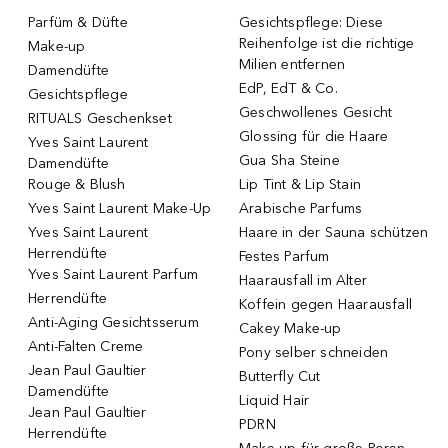
Parfüm & Düfte
Gesichtspflege: Diese
Reihenfolge ist die richtige
Make-up
Milien entfernen
Damendüfte
EdP, EdT & Co.
Gesichtspflege
Geschwollenes Gesicht
RITUALS Geschenkset
Glossing für die Haare
Yves Saint Laurent
Gua Sha Steine
Damendüfte
Rouge & Blush
Lip Tint & Lip Stain
Yves Saint Laurent Make-Up
Arabische Parfums
Yves Saint Laurent
Haare in der Sauna schützen
Herrendüfte
Festes Parfum
Yves Saint Laurent Parfum
Haarausfall im Alter
Herrendüfte
Koffein gegen Haarausfall
Anti-Aging Gesichtsserum
Cakey Make-up
Anti-Falten Creme
Pony selber schneiden
Jean Paul Gaultier
Butterfly Cut
Damendüfte
Liquid Hair
Jean Paul Gaultier
PDRN
Herrendüfte