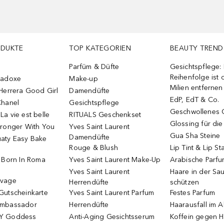
ODUKTE
TOP KATEGORIEN
BEAUTY TREND
Parfüm & Düfte
Gesichtspflege:
Reihenfolge ist d
radoxe
Make-up
Milien entfernen
Herrera Good Girl
Damendüfte
EdP, EdT & Co.
Chanel
Gesichtspflege
Geschwollenes 
a vie est belle
RITUALS Geschenkset
Glossing für di
tronger With You
Yves Saint Laurent
Gua Sha Steine
Damendüfte
aty Easy Bake
Rouge & Blush
Lip Tint & Lip St
o Born In Roma
Yves Saint Laurent Make-Up
Arabische Parf
Yves Saint Laurent
Haare in der Sa
uvage
Herrendüfte
schützen
Gutscheinkarte
Yves Saint Laurent Parfum
Festes Parfum
Ambassador
Herrendüfte
Haarausfall im A
Y Goddess
Anti-Aging Gesichtsserum
Koffein gegen H