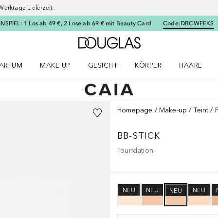
Werktage Lieferzeit
SPIEL: 1 Los ab 49 €, 2 Lose ab 69 € mit Beauty Card
Code:
DBCWEEKS
Zur Douglas Startseite
ARFUM
MAKE-UP
GESICHT
KÖRPER
HAARE
ffnen
arfum Menü öffnen
Make-up Menü öffnen
Gesicht Menü öffnen
Körper Menü öffnen
Haare Menü
Homepage
Make-up
Teint
BB-STICK
Foundation
NEU
NEU
NEU
NEU