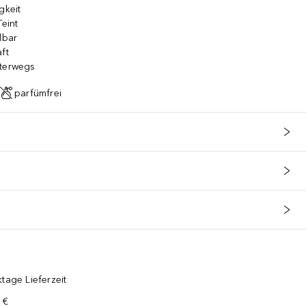
gkeit
Teint
dbar
ft
nterwegs
parfümfrei
tage Lieferzeit
 €