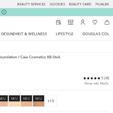
BEAUTY SERVICES
GOODIES
BEAUTY CARD
FILIALEN
Zu Meiner 
Zum Storefinder
Zu Meinem Kunde
Zum
GESUNDHEIT & WELLNESS
LIFESTYLE
DOUGLAS COLL
 öffnen
Gesundheit & Wellness Menü öffnen
LIFESTYLE Menü öffnen
Douglas Collecti
Foundation
Caia Cosmetics BB-Stick
5
(
4
)
Preise inkl. MwSt.
NEU
NEU
NEU
NEU
+
10