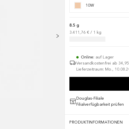
10W
8.5 g
3.411,76 €
 / 
1
kg
Online
:
auf Lager
Versandkostenfrei ab
34,95
Lieferzeitraum: Mo., 10.08.2
Douglas-Filiale
Filialverfügbarkeit prüfen
PRODUKTINFORMATIONEN