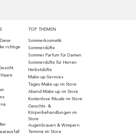
S
TOP THEMEN
 Diese
Sommerkosmetik
ie richtige
Sommerdüfte
Sommer Parfum für Damen
Sommerdüfte für Herren
Gesicht
Herbstdüfte
e Haare
Make-up-Services
Tages-Make-up im Store
ain
Abend-Make-up im Store
ums
Kostenlose Rituale im Store
una
Gesichts- &
Körperbehandlungen im
Store
lter
Augenbrauen & Wimpern
aarausfall
Termine im Store