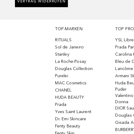
VERTRAG WIDERRUFEN
TOP-MARKEN
TOP PR
RITUALS
YSL Libre
Sol de Janeiro
Prada Pa
Stanley
Carolina 
La Roche-Posay
Bleu de 
Douglas Collection
Lancôme L
Purelei
Armani S
MAC Cosmetics
Huda Beu
Puder
CHANEL
Valentin
HUDA BEAUTY
Donna
Prada
DIOR Sa
Yves Saint Laurent
Douglas 
Dr. Emi Skincare
Gisada 
Fenty Beauty
BURBERR
Fenty Skin