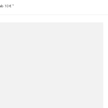
ab 10 € ¹