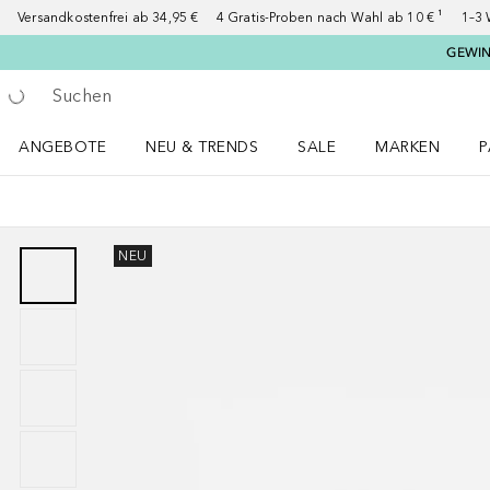
Versandkostenfrei ab 34,95 €
4 Gratis-Proben nach Wahl ab 10 € ¹
1–3 
GEWINN
Gehe zurück
Suche ausführen
ANGEBOTE
NEU & TRENDS
SALE
MARKEN
P
Angebote Menü öffnen
NEU & TRENDS Menü öffnen
MARKEN Menü ö
P
NEU