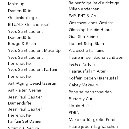
Reihenfolge ist die richtige
Make-up
Milien entfernen
Damendüfte
EdP, EdT & Co.
Gesichtspflege
Geschwollenes Gesicht
RITUALS Geschenkset
Glossing für die Haare
Yves Saint Laurent
Gua Sha Steine
Damendüfte
Rouge & Blush
Lip Tint & Lip Stain
Yves Saint Laurent Make-Up
Arabische Parfums
Yves Saint Laurent
Haare in der Sauna schützen
Herrendüfte
Festes Parfum
Yves Saint Laurent Parfum
Haarausfall im Alter
Herrendüfte
Koffein gegen Haarausfall
Anti-Aging Gesichtsserum
Cakey Make-up
Anti-Falten Creme
Pony selber schneiden
Jean Paul Gaultier
Butterfly Cut
Damendüfte
Liquid Hair
Jean Paul Gaultier
PDRN
Herrendüfte
Make-up für große Poren
Parfum Set Damen
Haare jeden Tag waschen
Vitamin C Serum