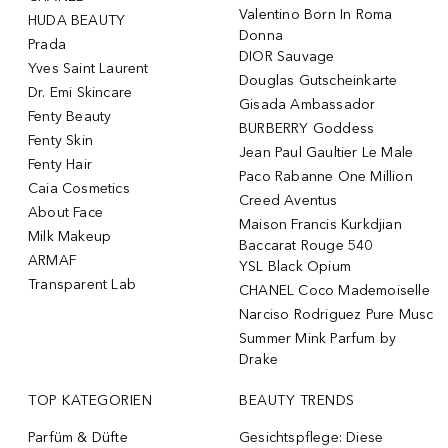
Valentino Born In Roma
HUDA BEAUTY
Donna
Prada
DIOR Sauvage
Yves Saint Laurent
Douglas Gutscheinkarte
Dr. Emi Skincare
Gisada Ambassador
Fenty Beauty
BURBERRY Goddess
Fenty Skin
Jean Paul Gaultier Le Male
Fenty Hair
Paco Rabanne One Million
Caia Cosmetics
Creed Aventus
About Face
Maison Francis Kurkdjian
Milk Makeup
Baccarat Rouge 540
ARMAF
YSL Black Opium
Transparent Lab
CHANEL Coco Mademoiselle
Narciso Rodriguez Pure Musc
Summer Mink Parfum by
Drake
TOP KATEGORIEN
BEAUTY TRENDS
Parfüm & Düfte
Gesichtspflege: Diese