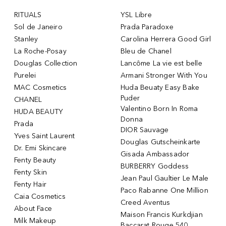
RITUALS
YSL Libre
Sol de Janeiro
Prada Paradoxe
Stanley
Carolina Herrera Good Girl
La Roche-Posay
Bleu de Chanel
Douglas Collection
Lancôme La vie est belle
Purelei
Armani Stronger With You
MAC Cosmetics
Huda Beuaty Easy Bake
Puder
CHANEL
Valentino Born In Roma
HUDA BEAUTY
Donna
Prada
DIOR Sauvage
Yves Saint Laurent
Douglas Gutscheinkarte
Dr. Emi Skincare
Gisada Ambassador
Fenty Beauty
BURBERRY Goddess
Fenty Skin
Jean Paul Gaultier Le Male
Fenty Hair
Paco Rabanne One Million
Caia Cosmetics
Creed Aventus
About Face
Maison Francis Kurkdjian
Milk Makeup
Baccarat Rouge 540