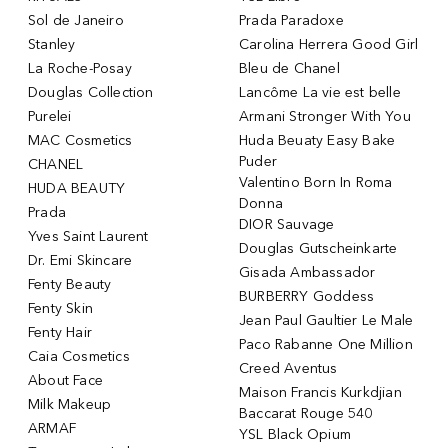
Sol de Janeiro
Prada Paradoxe
Stanley
Carolina Herrera Good Girl
La Roche-Posay
Bleu de Chanel
Douglas Collection
Lancôme La vie est belle
Purelei
Armani Stronger With You
MAC Cosmetics
Huda Beuaty Easy Bake
Puder
CHANEL
Valentino Born In Roma
HUDA BEAUTY
Donna
Prada
DIOR Sauvage
Yves Saint Laurent
Douglas Gutscheinkarte
Dr. Emi Skincare
Gisada Ambassador
Fenty Beauty
BURBERRY Goddess
Fenty Skin
Jean Paul Gaultier Le Male
Fenty Hair
Paco Rabanne One Million
Caia Cosmetics
Creed Aventus
About Face
Maison Francis Kurkdjian
Milk Makeup
Baccarat Rouge 540
ARMAF
YSL Black Opium