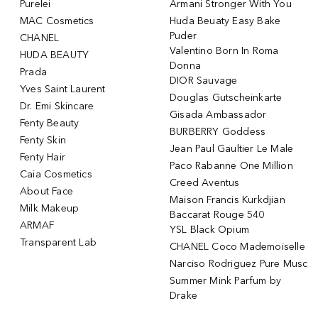
Purelei
Armani Stronger With You
MAC Cosmetics
Huda Beuaty Easy Bake
Puder
CHANEL
Valentino Born In Roma
HUDA BEAUTY
Donna
Prada
DIOR Sauvage
Yves Saint Laurent
Douglas Gutscheinkarte
Dr. Emi Skincare
Gisada Ambassador
Fenty Beauty
BURBERRY Goddess
Fenty Skin
Jean Paul Gaultier Le Male
Fenty Hair
Paco Rabanne One Million
Caia Cosmetics
Creed Aventus
About Face
Maison Francis Kurkdjian
Milk Makeup
Baccarat Rouge 540
ARMAF
YSL Black Opium
Transparent Lab
CHANEL Coco Mademoiselle
Narciso Rodriguez Pure Musc
Summer Mink Parfum by
Drake