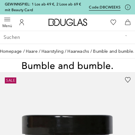
[navigation.slideout.screenreader]
GEWINNSPIEL: 1 Los ab 49 €, 2 Lose ab 69 €
Code:
DBCWEEKS
mit Beauty Card
Zur Douglas Startseite
Zu Meiner 
Menü öffnen
Zu Meinem Kundenkonto
Zum
Menü
Gehe zurück
Suche ausführen
Homepage
Haare
Haarstyling
Haarwachs
Bumble and bumble.
SALE