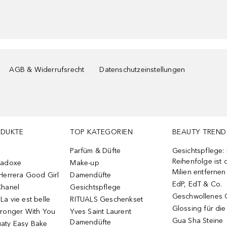
AGB & Widerrufsrecht
Datenschutzeinstellungen
ODUKTE
TOP KATEGORIEN
BEAUTY TREND
Parfüm & Düfte
Gesichtspflege:
Reihenfolge ist d
radoxe
Make-up
Milien entfernen
Herrera Good Girl
Damendüfte
EdP, EdT & Co.
Chanel
Gesichtspflege
Geschwollenes 
a vie est belle
RITUALS Geschenkset
Glossing für di
tronger With You
Yves Saint Laurent
Gua Sha Steine
Damendüfte
aty Easy Bake