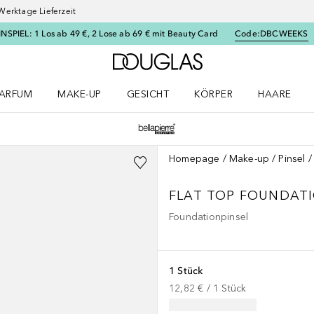
Werktage Lieferzeit
SPIEL: 1 Los ab 49 €, 2 Lose ab 69 € mit Beauty Card
Code:
DBCWEEKS
Zur Douglas Startseite
ARFUM
MAKE-UP
GESICHT
KÖRPER
HAARE
ffnen
arfum Menü öffnen
Make-up Menü öffnen
Gesicht Menü öffnen
Körper Menü öffnen
Haare Menü
Homepage
Make-up
Pinsel
FLAT TOP FOUNDAT
Foundationpinsel
1 Stück
12,82 €
 / 
1
Stück