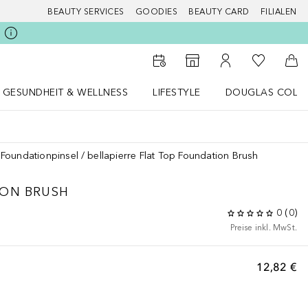
BEAUTY SERVICES
GOODIES
BEAUTY CARD
FILIALEN
Zu Meiner 
Zum Storefinder
Zu Meinem Kunde
Zum
GESUNDHEIT & WELLNESS
LIFESTYLE
DOUGLAS COLL
 öffnen
Gesundheit & Wellness Menü öffnen
LIFESTYLE Menü öffnen
Douglas Collecti
Foundationpinsel
bellapierre Flat Top Foundation Brush
ION BRUSH
0
(
0
)
Preise inkl. MwSt.
12,82 €