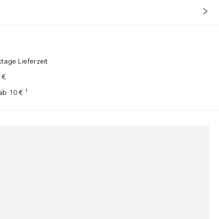
tage Lieferzeit
 €
ab 10 € ¹