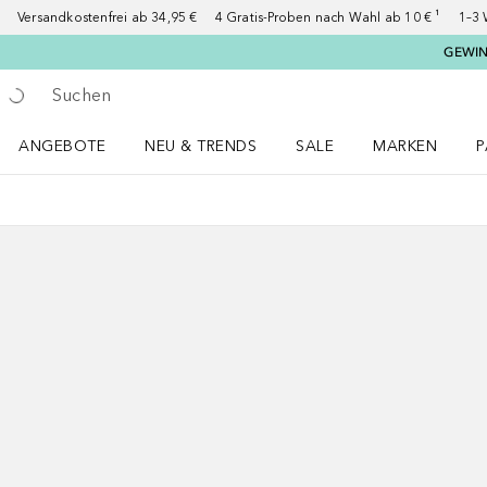
Versandkostenfrei ab 34,95 €
4 Gratis-Proben nach Wahl ab 10 € ¹
1–3 
GEWINN
Gehe zurück
Suche ausführen
ANGEBOTE
NEU & TRENDS
SALE
MARKEN
P
Angebote Menü öffnen
NEU & TRENDS Menü öffnen
MARKEN Menü ö
P