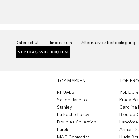
Datenschutz
Impressum
Alternative Streitbeilegung
VERTRAG WIDERRUFEN
TOP-MARKEN
TOP PR
RITUALS
YSL Libre
Sol de Janeiro
Prada Pa
Stanley
Carolina 
La Roche-Posay
Bleu de 
Douglas Collection
Lancôme L
Purelei
Armani S
MAC Cosmetics
Huda Beu