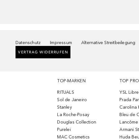
Datenschutz
Impressum
Alternative Streitbeilegung
VERTRAG WIDERRUFEN
TOP-MARKEN
TOP PR
RITUALS
YSL Libre
Sol de Janeiro
Prada Pa
Stanley
Carolina 
La Roche-Posay
Bleu de 
Douglas Collection
Lancôme L
Purelei
Armani S
MAC Cosmetics
Huda Beu