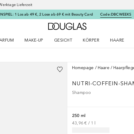
Werktage Lieferzeit
SPIEL: 1 Los ab 49 €, 2 Lose ab 69 € mit Beauty Card
Code:
DBCWEEKS
Zur Douglas Startseite
ARFUM
MAKE-UP
GESICHT
KÖRPER
HAARE
ffnen
arfum Menü öffnen
Make-up Menü öffnen
Gesicht Menü öffnen
Körper Menü öffnen
Haare Menü
PLANTUR39
Homepage
Haare
Haarpfleg
NUTRI-COFFEIN-SH
Shampoo
250 ml
43,96 €
 / 
1
l