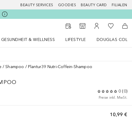
BEAUTY SERVICES
GOODIES
BEAUTY CARD
FILIALEN
Zu Meiner 
Zum Storefinder
Zu Meinem Kunde
Zum
GESUNDHEIT & WELLNESS
LIFESTYLE
DOUGLAS COLL
 öffnen
Gesundheit & Wellness Menü öffnen
LIFESTYLE Menü öffnen
Douglas Collecti
e
Shampoo
Plantur39 Nutri-Coffein-Shampoo
AMPOO
0
(
0
)
Preise inkl. MwSt.
10,99 €