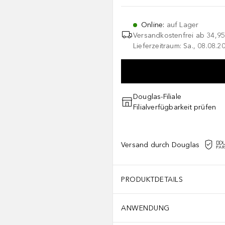
Online
:
auf Lager
Versandkostenfrei ab
34,95
Lieferzeitraum: Sa., 08.08.2
Douglas-Filiale
Filialverfügbarkeit prüfen
Versand durch Douglas
PRODUKTDETAILS
ANWENDUNG