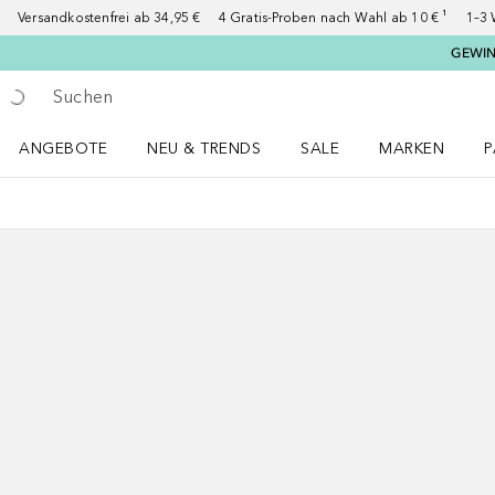
Versandkostenfrei ab 34,95 €
4 Gratis-Proben nach Wahl ab 10 € ¹
1–3 
GEWINN
Gehe zurück
Suche ausführen
ANGEBOTE
NEU & TRENDS
SALE
MARKEN
P
Angebote Menü öffnen
NEU & TRENDS Menü öffnen
MARKEN Menü ö
P