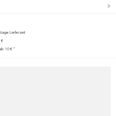
tage Lieferzeit
 €
ab 10 € ¹