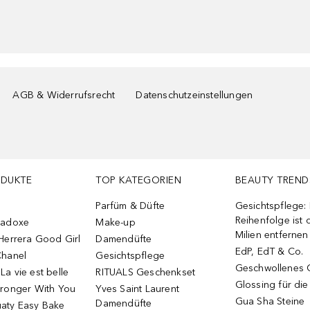
AGB & Widerrufsrecht
Datenschutzeinstellungen
ODUKTE
TOP KATEGORIEN
BEAUTY TREND
Parfüm & Düfte
Gesichtspflege:
Reihenfolge ist d
radoxe
Make-up
Milien entfernen
Herrera Good Girl
Damendüfte
EdP, EdT & Co.
Chanel
Gesichtspflege
Geschwollenes 
a vie est belle
RITUALS Geschenkset
Glossing für di
tronger With You
Yves Saint Laurent
Gua Sha Steine
Damendüfte
aty Easy Bake