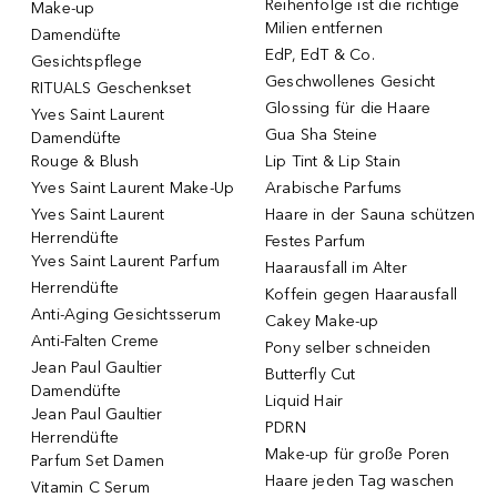
Reihenfolge ist die richtige
Make-up
Milien entfernen
Damendüfte
EdP, EdT & Co.
Gesichtspflege
Geschwollenes Gesicht
RITUALS Geschenkset
Glossing für die Haare
Yves Saint Laurent
Gua Sha Steine
Damendüfte
Rouge & Blush
Lip Tint & Lip Stain
Yves Saint Laurent Make-Up
Arabische Parfums
Yves Saint Laurent
Haare in der Sauna schützen
Herrendüfte
Festes Parfum
Yves Saint Laurent Parfum
Haarausfall im Alter
Herrendüfte
Koffein gegen Haarausfall
Anti-Aging Gesichtsserum
Cakey Make-up
Anti-Falten Creme
Pony selber schneiden
Jean Paul Gaultier
Butterfly Cut
Damendüfte
Liquid Hair
Jean Paul Gaultier
PDRN
Herrendüfte
Make-up für große Poren
Parfum Set Damen
Haare jeden Tag waschen
Vitamin C Serum