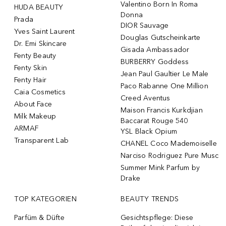
Valentino Born In Roma
HUDA BEAUTY
Donna
Prada
DIOR Sauvage
Yves Saint Laurent
Douglas Gutscheinkarte
Dr. Emi Skincare
Gisada Ambassador
Fenty Beauty
BURBERRY Goddess
Fenty Skin
Jean Paul Gaultier Le Male
Fenty Hair
Paco Rabanne One Million
Caia Cosmetics
Creed Aventus
About Face
Maison Francis Kurkdjian
Milk Makeup
Baccarat Rouge 540
ARMAF
YSL Black Opium
Transparent Lab
CHANEL Coco Mademoiselle
Narciso Rodriguez Pure Musc
Summer Mink Parfum by
Drake
TOP KATEGORIEN
BEAUTY TRENDS
Parfüm & Düfte
Gesichtspflege: Diese