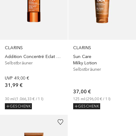
CLARINS
CLARINS
Addition Concentré Eclat Corps
Sun Care
Selbstbräuner
Milky Lotion
Selbstbräuner
UVP
49,00 €
31,99 €
37,00 €
30
ml
 (
1.066,33 €
 / 
1
l
)
125
ml
 (
296,00 €
 / 
1
l
)
GESCHENK
GESCHENK