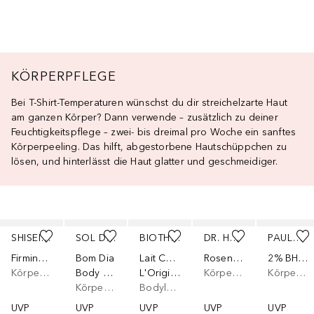
KÖRPERPFLEGE
Bei T-Shirt-Temperaturen wünschst du dir streichelzarte Haut
am ganzen Körper? Dann verwende – zusätzlich zu deiner
Feuchtigkeitspflege – zwei- bis dreimal pro Woche ein sanftes
Körperpeeling. Das hilft, abgestorbene Hautschüppchen zu
lösen, und hinterlässt die Haut glatter und geschmeidiger.
Überspringen
SHISEIDO
SOL DE JANEIRO
BIOTHERM
DR. HAUSCHKA
PAULA'S CHOICE
Firming Body Cream
Bom Dia
Lait Corporel
Rosen Pflegeöl
2% BHA Body Spot Exfoliant
Körpercreme
Body Scrub
L'Original
Körperöl
Körpercreme
Körperpeeling
Bodylotion
UVP
UVP
UVP
UVP
UVP