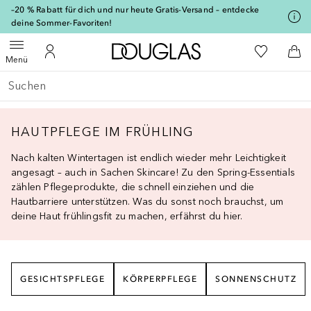
[navigation.slideout.screenreader]
–20 % Rabatt für dich und nur heute Gratis-Versand – entdecke
deine Sommer-Favoriten!
Zur Douglas Startseite
Zu Meiner 
Menü öffnen
Zu Meinem Kundenkonto
Zum
Menü
Gehe zurück
Suche ausführen
HAUTPFLEGE IM FRÜHLING
Nach kalten Wintertagen ist endlich wieder mehr Leichtigkeit
angesagt – auch in Sachen Skincare! Zu den Spring-Essentials
zählen Pflegeprodukte, die schnell einziehen und die
Hautbarriere unterstützen. Was du sonst noch brauchst, um
deine Haut frühlingsfit zu machen, erfährst du hier.
GESICHTSPFLEGE
KÖRPERPFLEGE
SONNENSCHUTZ