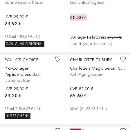
Sonnencreme Körper
Gesichtspflegeset
UVP
29,90 €
20,30 €
23,92 €
150
ml
 (
159,47 €
 / 
1
l
)
30-Tage-Tiefstpreis
21,79 €
DOUGLAS ORIGINAL
1
Stück
 (
20,30 €
 / 
1
Stück
)
+
1
Größe
PAULA'S CHOICE
CHARLOTTE TILBURY
Pro-Collagen
Charlotte's Magic Serum Crystal Elixir
Peptide Gloss Balm
Anti-Aging Serum
Lippenbalsam
UVP
29,00 €
UVP
82,00 €
23,20 €
65,60 €
15
ml
 (
1.546,67 €
 / 
1
l
)
30
ml
 (
2.186,67 €
 / 
1
l
)
GESCHENK
+
9