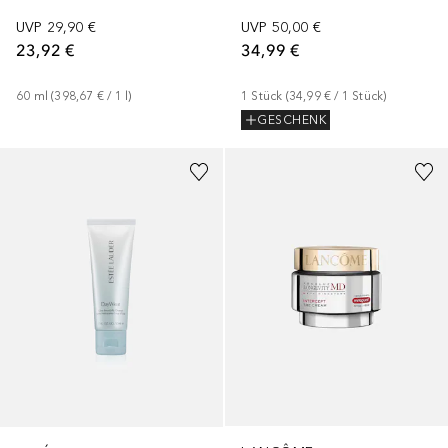
UVP
50,00 €
UVP
29,90 €
34,99 €
23,92 €
1
Stück
 (
34,99 €
 / 
1
Stück
)
60
ml
 (
398,67 €
 / 
1
l
)
GESCHENK
+
1
Größe