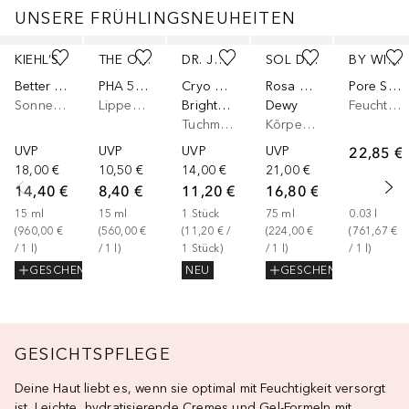
UNSERE FRÜHLINGSNEUHEITEN
Überspringen
KIEHL’S
THE ORDINARY
DR. JART+
SOL DE JANEIRO
BY WISHTREND
Better Screen SPF 50
PHA 5% Lip Exfoliating
Cryo Rubber
Rosa Charmosa
Pore Smoothing Bakuchiol Serum
Sonnencreme Körper
Lippenserum
Brightening Mask
Dewy
Feuchtigkeitsserum
Tuchmaske
Körpercreme
UVP
UVP
UVP
UVP
22,85 €
18,00 €
10,50 €
14,00 €
21,00 €
14,40 €
8,40 €
11,20 €
16,80 €
15
ml
15
ml
1
Stück
75
ml
0.03
l
(
960,00 €
(
560,00 €
(
11,20 €
 / 
(
224,00 €
(
761,67 €
/ 
1
l
)
/ 
1
l
)
1
Stück
)
/ 
1
l
)
/ 
1
l
)
GESCHENK
NEU
GESCHENK
GESICHTSPFLEGE
Deine Haut liebt es, wenn sie optimal mit Feuchtigkeit versorgt
ist. Leichte, hydratisierende Cremes und Gel-Formeln mit