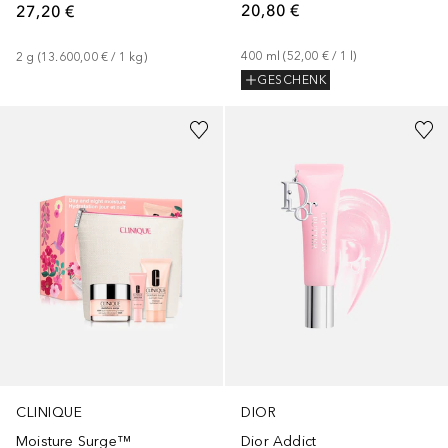
20,80 €
27,20 €
400
ml
 (
52,00 €
 / 
1
l
)
2
g
 (
13.600,00 €
 / 
1
kg
)
GESCHENK
+
4
CLINIQUE
DIOR
Moisture Surge™
Dior Addict