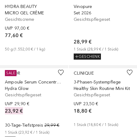
HYDRA BEAUTY
Vinopure
MICRO GEL CRÈME
Set 2026
Gesichtscreme
Gesichtspflegeset
UVP
97,00 €
77,60 €
28,99 €
50
g
 (
1.552,00 €
 / 
1
kg
)
1
Stück
 (
28,99 €
 / 
1
Stück
)
GESCHENK
BABOR
CLINIQUE
SALE
Ampoule Serum Concentrates
3-Phasen-Systempflege
Hydra Glow
Healthy Skin Routine Mini Kit
Gesichtspflegeset
Gesichtspflegeset
UVP
29,90 €
UVP
23,50 €
23,92 €
18,80 €
30-Tage-Tiefstpreis
29,99 €
1
Stück
 (
18,80 €
 / 
1
Stück
)
1
Stück
 (
23,92 €
 / 
1
Stück
)