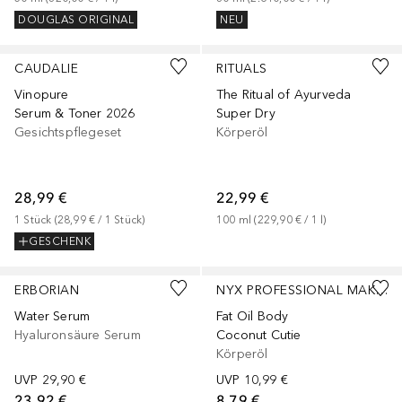
DOUGLAS ORIGINAL
NEU
CAUDALIE
RITUALS
Vinopure
The Ritual of Ayurveda
Serum & Toner 2026
Super Dry
Gesichtspflegeset
Körperöl
28,99 €
22,99 €
1
Stück
 (
28,99 €
 / 
1
Stück
)
100
ml
 (
229,90 €
 / 
1
l
)
GESCHENK
+
1
Größe
ERBORIAN
NYX PROFESSIONAL MAKEUP
Water Serum
Fat Oil Body
Hyaluronsäure Serum
Coconut Cutie
Körperöl
UVP
29,90 €
UVP
10,99 €
23,92 €
8,79 €