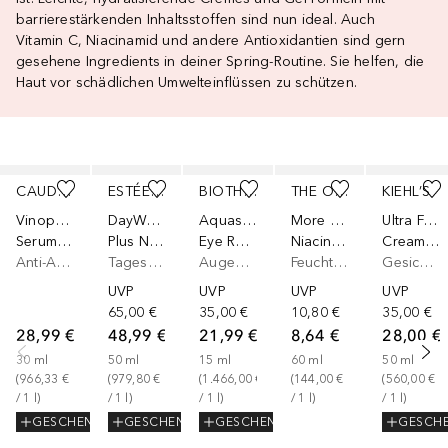
barrierestärkenden Inhaltsstoffen sind nun ideal. Auch
Vitamin C, Niacinamid und andere Antioxidantien sind gern
gesehene Ingredients in deiner Spring-Routine. Sie helfen, die
Haut vor schädlichen Umwelteinflüssen zu schützen.
Überspringen
CAUDALIE
ESTÉE LAUDER
BIOTHERM
THE ORDINARY
KIEHL’S
Vinopure
DayWear
Aquasource
More Molecules
Ultra Facial
Serum gegen Unreinheiten
Plus N/C Creme SPF15
Eye Revitalizer
Niacinamide 10% + Zinc 1%
Cream Feuchtigkeitscreme
Anti-Akne Pflege
Tagescreme
Augencreme
Feuchtigkeitsserum
Gesichtscreme
UVP
UVP
UVP
UVP
65,00 €
35,00 €
10,80 €
35,00 €
28,99 €
48,99 €
21,99 €
8,64 €
28,00 €
30
ml
50
ml
15
ml
60
ml
50
ml
(
966,33 €
(
979,80 €
(
1.466,00 €
(
144,00 €
(
560,00 €
/ 
1
l
)
/ 
1
l
)
/ 
1
l
)
/ 
1
l
)
/ 
1
l
)
GESCHENK
GESCHENK
GESCHENK
GESCH