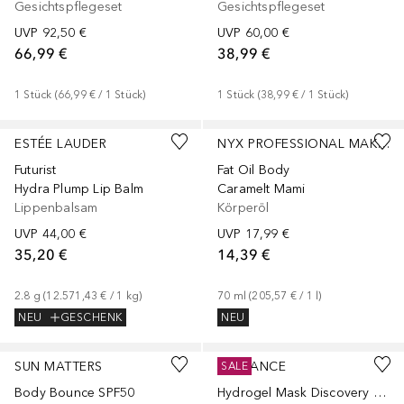
Gesichtspflegeset
Gesichtspflegeset
UVP
92,50 €
UVP
60,00 €
66,99 €
38,99 €
1
Stück
 (
66,99 €
 / 
1
Stück
)
1
Stück
 (
38,99 €
 / 
1
Stück
)
+
3
+
1
Größe
ESTÉE LAUDER
NYX PROFESSIONAL MAKEUP
Futurist
Fat Oil Body
Hydra Plump Lip Balm
Caramelt Mami
Lippenbalsam
Körperöl
UVP
44,00 €
UVP
17,99 €
35,20 €
14,39 €
2.8
g
 (
12.571,43 €
 / 
1
kg
)
70
ml
 (
205,57 €
 / 
1
l
)
NEU
GESCHENK
NEU
SUN MATTERS
BIODANCE
SALE
Body Bounce SPF50
Hydrogel Mask Discovery Set