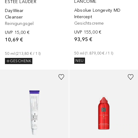
LANCÔME
ESTÉE LAUDER
Absolue Longevity MD
DayWear
Intercept
Cleanser
Gesichtscreme
Reinigungsgel
UVP
155,00 €
UVP
15,00 €
93,95 €
10,69 €
50
ml
 (
1.879,00 €
 / 
1
l
)
50
ml
 (
213,80 €
 / 
1
l
)
NEU
GESCHENK