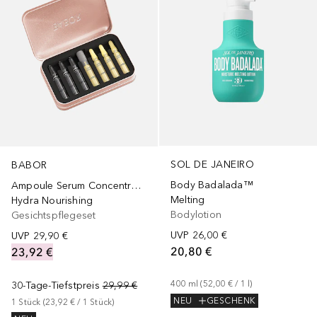
SOL DE JANEIRO
BABOR
Body Badalada™
Ampoule Serum Concentrates
Melting
Hydra Nourishing
Bodylotion
Gesichtspflegeset
UVP
26,00 €
UVP
29,90 €
20,80 €
23,92 €
400
ml
 (
52,00 €
 / 
1
l
)
30-Tage-Tiefstpreis
29,99 €
NEU
GESCHENK
1
Stück
 (
23,92 €
 / 
1
Stück
)