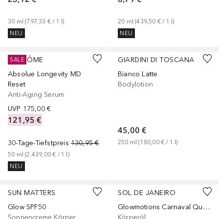
30
ml
 (
797,33 €
 / 
1
l
)
20
ml
 (
439,50 €
 / 
1
l
)
NEU
NEU
LANCÔME
GIARDINI DI TOSCANA
SALE
Absolue Longevity MD
Bianco Latte
Reset
Bodylotion
Anti-Aging Serum
UVP
175,00 €
121,95 €
45,00 €
30-Tage-Tiefstpreis
130,95 €
250
ml
 (
180,00 €
 / 
1
l
)
50
ml
 (
2.439,00 €
 / 
1
l
)
NEU
SUN MATTERS
SOL DE JANEIRO
Glow SPF50
Glowmotions Carnaval Queen
Sonnencreme Körper
Körperöl