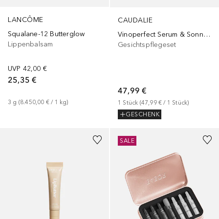
LANCÔME
CAUDALIE
Squalane-12 Butterglow
Vinoperfect Serum & Sonnenpflege Set 2026
Lippenbalsam
Gesichtspflegeset
UVP
42,00 €
25,35 €
47,99 €
3
g
 (
8.450,00 €
 / 
1
kg
)
1
Stück
 (
47,99 €
 / 
1
Stück
)
GESCHENK
+
3
SALE