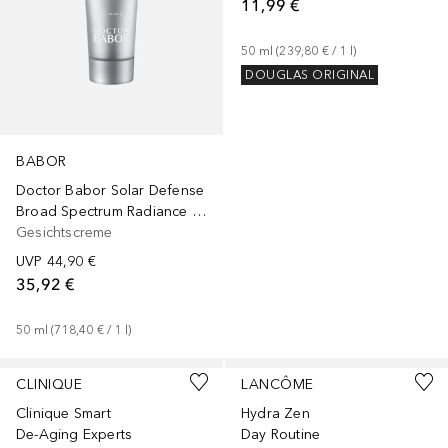
11,99 €
50
ml
 (
239,80 €
 / 
1
l
)
DOUGLAS ORIGINAL
BABOR
Doctor Babor Solar Defense
Broad Spectrum Radiance Cream SPF 50+
Gesichtscreme
UVP
44,90 €
35,92 €
50
ml
 (
718,40 €
 / 
1
l
)
CLINIQUE
LANCÔME
Clinique Smart
Hydra Zen
De-Aging Experts
Day Routine