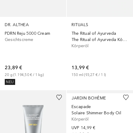
DR. ALTHEA
RITUALS
PDRN Reju 5000 Cream
The Ritual of Ayurveda
Gesichtscreme
The Ritual of Ayurveda Körperlotion-Mousse 150 ml
Körperöl
23,89 €
13,99 €
20
g
 (
1.194,50 €
 / 
1
kg
)
150
ml
 (
93,27 €
 / 
1
l
)
NEU
JARDIN BOHÈME
Escapade
Solaire Shimmer Body Oil
Körperöl
UVP
14,99 €