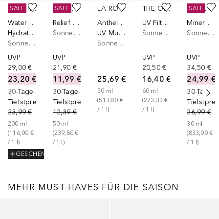
BIOTHERM
BEAUTY OF JOSEON
LA ROCHE-POSAY
THE ORDINARY
CLINIQUE
SALE
SALE
SALE
Water Lover
Relief Sun: Rice + Probiotics SPF 50+
Anthelios
UV Filters SPF 45 Serum
Mineral Sunscreen Fluid For Face SPF50 - 30ml
Hydrating Sun Milk SPF50
Sonnencreme Gesicht
UV Mune 400 Oil Control
Sonnencreme Gesicht
Sonnencreme Körper
Sonnencreme Körper
Sonnencreme Körper
UVP
UVP
UVP
UVP
29,00 €
21,90 €
20,50 €
34,50 €
23,20 €
11,99 €
25,69 €
16,40 €
24,99 €
30-Tage-
30-Tage-
50
ml
60
ml
30-Tage-
(
513,80 €
(
273,33 €
Tiefstpreis
Tiefstpreis
Tiefstprei
/ 
1
l
)
/ 
1
l
)
23,99 €
12,39 €
26,99 €
200
ml
50
ml
30
ml
(
116,00 €
(
239,80 €
(
833,00 €
/ 
1
l
)
/ 
1
l
)
/ 
1
l
)
GESCHENK
MEHR MUST-HAVES FÜR DIE SAISON
Überspringen