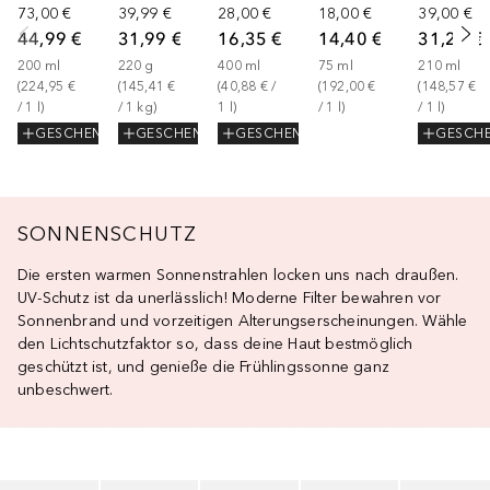
73,00 €
39,99 €
28,00 €
18,00 €
39,00 €
44,99 €
31,99 €
16,35 €
14,40 €
31,20 €
200
ml
220
g
400
ml
75
ml
210
ml
(
224,95 €
(
145,41 €
(
40,88 €
 / 
(
192,00 €
(
148,57 €
/ 
1
l
)
/ 
1
kg
)
1
l
)
/ 
1
l
)
/ 
1
l
)
GESCHENK
GESCHENK
GESCHENK
GESCH
SONNENSCHUTZ
Die ersten warmen Sonnenstrahlen locken uns nach draußen.
UV-Schutz ist da unerlässlich! Moderne Filter bewahren vor
Sonnenbrand und vorzeitigen Alterungserscheinungen. Wähle
den Lichtschutzfaktor so, dass deine Haut bestmöglich
geschützt ist, und genieße die Frühlingssonne ganz
unbeschwert.
Überspringen