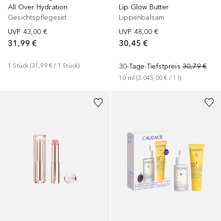
All Over Hydration
Lip Glow Butter
Gesichtspflegeset
Lippenbalsam
UVP
43,00 €
UVP
48,00 €
31,99 €
30,45 €
1
Stück
 (
31,99 €
 / 
1
Stück
)
30-Tage-Tiefstpreis
30,79 €
10
ml
 (
3.045,00 €
 / 
1
l
)
+
18