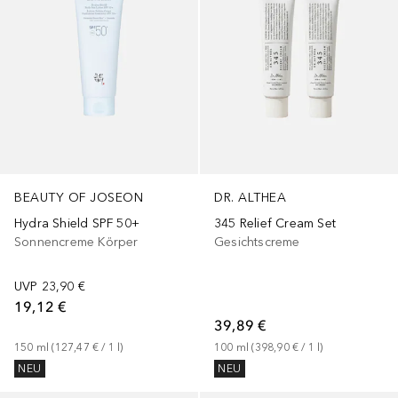
BEAUTY OF JOSEON
DR. ALTHEA
Hydra Shield SPF 50+
345 Relief Cream Set
Sonnencreme Körper
Gesichtscreme
UVP
23,90 €
19,12 €
39,89 €
150
ml
 (
127,47 €
 / 
1
l
)
100
ml
 (
398,90 €
 / 
1
l
)
NEU
NEU