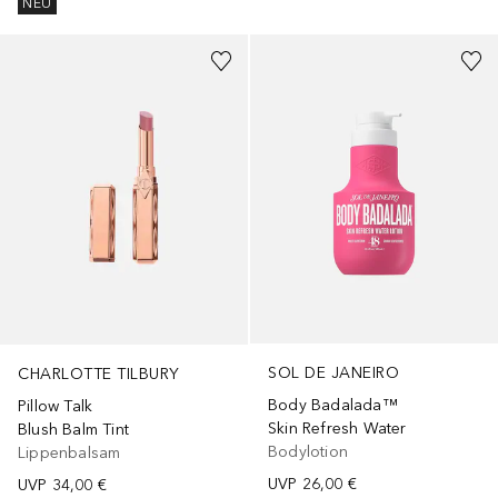
NEU
+
3
+
1
Größe
SOL DE JANEIRO
CHARLOTTE TILBURY
Body Badalada™
Pillow Talk
Skin Refresh Water
Blush Balm Tint
Bodylotion
Lippenbalsam
UVP
26,00 €
UVP
34,00 €