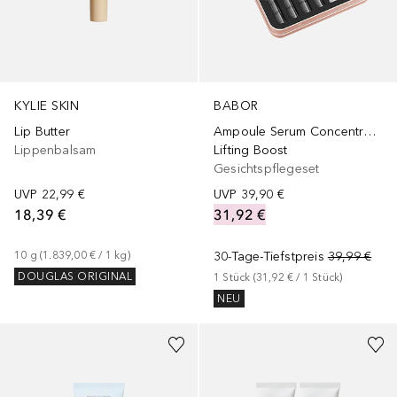
KYLIE SKIN
BABOR
Lip Butter
Ampoule Serum Concentrates
Lippenbalsam
Lifting Boost
Gesichtspflegeset
UVP
22,99 €
UVP
39,90 €
18,39 €
31,92 €
10
g
 (
1.839,00 €
 / 
1
kg
)
30-Tage-Tiefstpreis
39,99 €
DOUGLAS ORIGINAL
1
Stück
 (
31,92 €
 / 
1
Stück
)
NEU