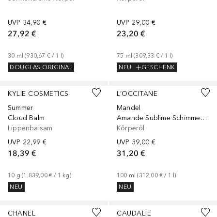
UVP
34,90 €
UVP
29,00 €
27,92 €
23,20 €
30
ml
 (
930,67 €
 / 
1
l
)
75
ml
 (
309,33 €
 / 
1
l
)
DOUGLAS ORIGINAL
NEU
GESCHENK
KYLIE COSMETICS
L’OCCITANE
Summer
Mandel
Cloud Balm
Amande Sublime Schimmernd
Lippenbalsam
Körperöl
UVP
22,99 €
UVP
39,00 €
18,39 €
31,20 €
10
g
 (
1.839,00 €
 / 
1
kg
)
100
ml
 (
312,00 €
 / 
1
l
)
NEU
NEU
CHANEL
CAUDALIE