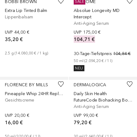
BOBBI BROWN
LANCÔME
SALE
Extra Lip Tinted Balm
Absolue Longevity MD
Lippenbalsam
Intercept
Anti-Aging Serum
UVP
44,00 €
UVP
175,00 €
35,20 €
104,71 €
2.5
g
 (
14.080,00 €
 / 
1
kg
)
30-Tage-Tiefstpreis
104,84 €
50
ml
 (
2.094,20 €
 / 
1
l
)
NEU
FLORENCE BY MILLS
DERMALOGICA
Pineapple Whip 24HR Replenishing
Daily Skin Health
Gesichtscreme
FutureCode Biohacking Booster
Anti-Aging Serum
UVP
20,00 €
UVP
99,00 €
16,00 €
79,20 €
50
ml
 (
320,00 €
 / 
1
l
)
30
ml
 (
2.640,00 €
 / 
1
l
)