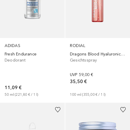
ADIDAS
RODIAL
Fresh Endurance
Dragons Blood Hyaluronic Drink
Deodorant
Gesichtsspray
UVP
59,00 €
35,50 €
11,09 €
50
ml
 (
221,80 €
 / 
1
l
)
100
ml
 (
355,00 €
 / 
1
l
)