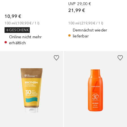
UVP
29,00 €
21,99 €
10,99 €
100
ml
 (
109,90 €
 / 
1
l
)
100
ml
 (
219,90 €
 / 
1
l
)
Demnächst wieder
GESCHENK
lieferbar
Online nicht mehr
erhältlich