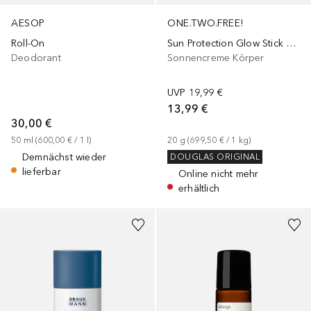
AESOP
ONE.TWO.FREE!
Roll-On
Sun Protection Glow Stick Spf 50
Deodorant
Sonnencreme Körper
UVP
19,99 €
13,99 €
30,00 €
50
ml
 (
600,00 €
 / 
1
l
)
20
g
 (
699,50 €
 / 
1
kg
)
Demnächst wieder
DOUGLAS ORIGINAL
lieferbar
Online nicht mehr
erhältlich