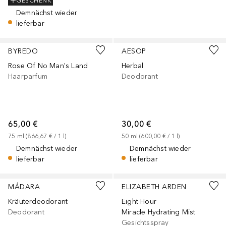
GESCHENK
Demnächst wieder
lieferbar
BYREDO
AESOP
Rose Of No Man's Land
Herbal
Haarparfum
Deodorant
65,00 €
30,00 €
75
ml
 (
866,67 €
 / 
1
l
)
50
ml
 (
600,00 €
 / 
1
l
)
Demnächst wieder
Demnächst wieder
lieferbar
lieferbar
MÁDARA
ELIZABETH ARDEN
Kräuterdeodorant
Eight Hour
Deodorant
Miracle Hydrating Mist
Gesichtsspray