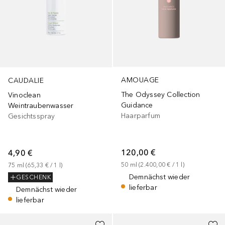
AMOUAGE
CAUDALIE
The Odyssey Collection
Vinoclean
Guidance
Weintraubenwasser
Haarparfum
Gesichtsspray
120,00 €
4,90 €
50
ml
 (
2.400,00 €
 / 
1
l
)
75
ml
 (
65,33 €
 / 
1
l
)
Demnächst wieder
GESCHENK
lieferbar
Demnächst wieder
lieferbar