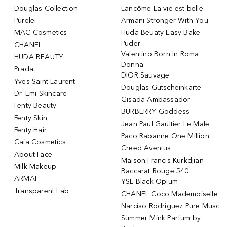
Douglas Collection
Lancôme La vie est belle
Purelei
Armani Stronger With You
MAC Cosmetics
Huda Beuaty Easy Bake
Puder
CHANEL
Valentino Born In Roma
HUDA BEAUTY
Donna
Prada
DIOR Sauvage
Yves Saint Laurent
Douglas Gutscheinkarte
Dr. Emi Skincare
Gisada Ambassador
Fenty Beauty
BURBERRY Goddess
Fenty Skin
Jean Paul Gaultier Le Male
Fenty Hair
Paco Rabanne One Million
Caia Cosmetics
Creed Aventus
About Face
Maison Francis Kurkdjian
Milk Makeup
Baccarat Rouge 540
ARMAF
YSL Black Opium
Transparent Lab
CHANEL Coco Mademoiselle
Narciso Rodriguez Pure Musc
Summer Mink Parfum by