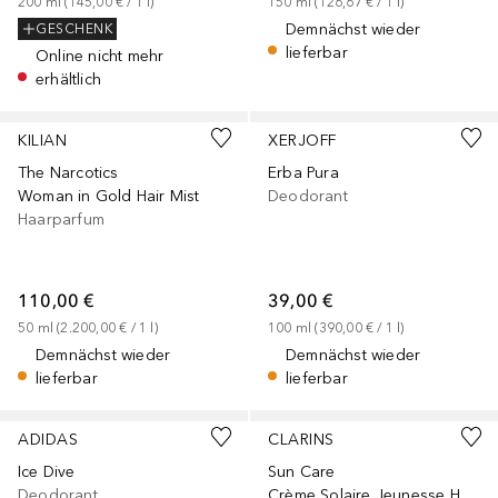
200
ml
 (
145,00 €
 / 
1
l
)
150
ml
 (
126,67 €
 / 
1
l
)
Demnächst wieder
GESCHENK
lieferbar
Online nicht mehr
erhältlich
KILIAN
XERJOFF
The Narcotics
Erba Pura
Woman in Gold Hair Mist
Deodorant
Haarparfum
110,00 €
39,00 €
50
ml
 (
2.200,00 €
 / 
1
l
)
100
ml
 (
390,00 €
 / 
1
l
)
Demnächst wieder
Demnächst wieder
lieferbar
lieferbar
ADIDAS
CLARINS
Ice Dive
Sun Care
Deodorant
Crème Solaire Jeunesse Haute Protection SPF 30