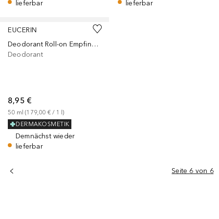
lieferbar
lieferbar
EUCERIN
Deodorant Roll-on Empfindliche Haut 48h 0% Aluminium
Deodorant
8,95 €
50
ml
 (
179,00 €
 / 
1
l
)
DERMAKOSMETIK
Demnächst wieder
lieferbar
Seite 6 von 6