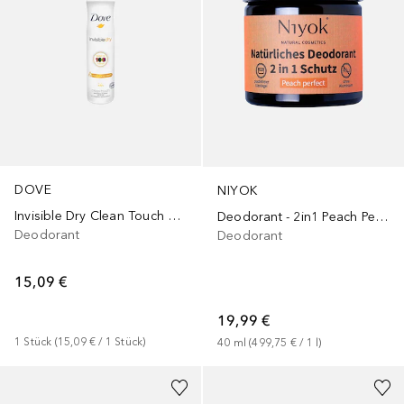
DOVE
NIYOK
Invisible Dry Clean Touch Antitranspirant-Spray für Frauen
Deodorant - 2in1 Peach Perfect
Deodorant
Deodorant
15,09 €
19,99 €
1
Stück
 (
15,09 €
 / 
1
Stück
)
40
ml
 (
499,75 €
 / 
1
l
)