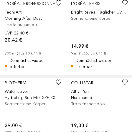
L´ORÉAL PROFESSIONNEL PARIS
L’ORÉAL PARIS
Tecni.Art
Bright Reveal Täglicher UV Stick LSF 50+
Morning After Dust
Sonnencreme Körper
Trockenshampoo
UVP
22,40 €
20,42 €
14,99 €
200
ml
 (
102,10 €
 / 
1
l
)
9
ml
 (
1.665,56 €
 / 
1
l
)
Demnächst wieder
Demnächst wieder
lieferbar
lieferbar
BIOTHERM
COLLISTAR
Water Lover
Attivi Puri
Hydrating Sun Milk SPF 30
Niacinamid
Sonnencreme Körper
Trockenshampoo
29,00 €
19,00 €