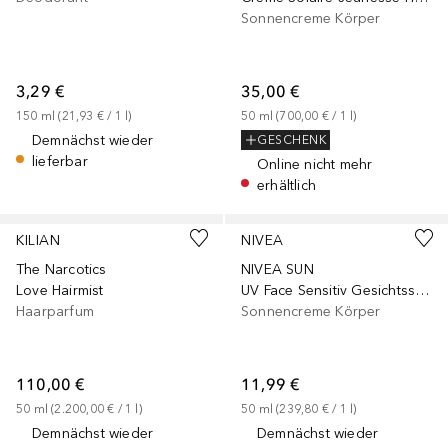
Sonnencreme Körper
3,29 €
35,00 €
150
ml
 (
21,93 €
 / 
1
l
)
50
ml
 (
700,00 €
 / 
1
l
)
Demnächst wieder
GESCHENK
lieferbar
Online nicht mehr
erhältlich
KILIAN
NIVEA
The Narcotics
NIVEA SUN
Love Hairmist
UV Face Sensitiv Gesichtsschutz LSF 50
Haarparfum
Sonnencreme Körper
110,00 €
11,99 €
50
ml
 (
2.200,00 €
 / 
1
l
)
50
ml
 (
239,80 €
 / 
1
l
)
Demnächst wieder
Demnächst wieder