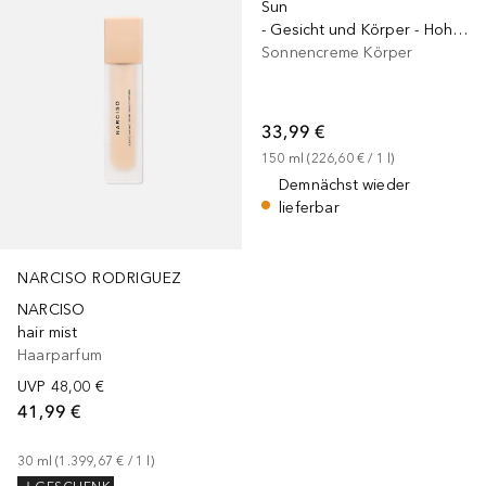
Sun
- Gesicht und Körper - Hoher Schutz - LSF 50
Sonnencreme Körper
33,99 €
150
ml
 (
226,60 €
 / 
1
l
)
Demnächst wieder
lieferbar
NARCISO RODRIGUEZ
NARCISO
hair mist
Haarparfum
UVP
48,00 €
41,99 €
30
ml
 (
1.399,67 €
 / 
1
l
)