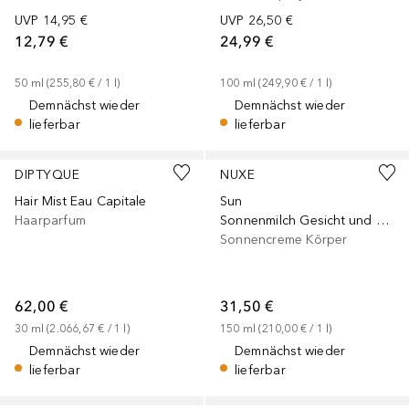
UVP
14,95 €
UVP
26,50 €
12,79 €
24,99 €
50
ml
 (
255,80 €
 / 
1
l
)
100
ml
 (
249,90 €
 / 
1
l
)
Demnächst wieder
Demnächst wieder
lieferbar
lieferbar
DIPTYQUE
NUXE
Hair Mist Eau Capitale
Sun
Haarparfum
Sonnenmilch Gesicht und Körper LSF 30
Sonnencreme Körper
62,00 €
31,50 €
30
ml
 (
2.066,67 €
 / 
1
l
)
150
ml
 (
210,00 €
 / 
1
l
)
Demnächst wieder
Demnächst wieder
lieferbar
lieferbar