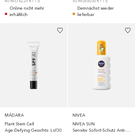
50
ml
 (
600,00 €
 / 
1
l
)
40
ml
 (
762,25 €
 / 
1
l
)
Demnächst wieder
Online nicht mehr
lieferbar
erhältlich
MÁDARA
NIVEA
Plant Stem Cell
NIVEA SUN
Age-Defying Gesichts- Lsf30
Sensitiv Sofort-Schutz Anti-Sonnenallergie Spray LSF 50