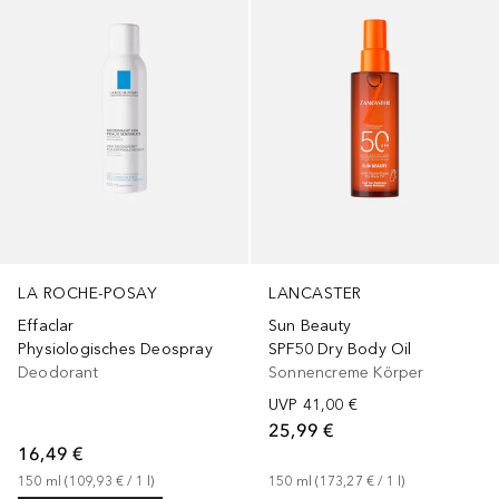
LA ROCHE-POSAY
LANCASTER
Effaclar
Sun Beauty
Physiologisches Deospray
SPF50 Dry Body Oil
Deodorant
Sonnencreme Körper
UVP
41,00 €
25,99 €
16,49 €
150
ml
 (
109,93 €
 / 
1
l
)
150
ml
 (
173,27 €
 / 
1
l
)