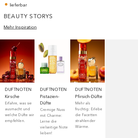
lieferbar
BEAUTY STORYS
Mehr Inspiration
Überspringen
DUFTNOTEN
DUFTNOTEN
DUFTNOTEN
Kirsche
Pistazien-
Pfirsich-Düfte
Düfte
Erfahre, was sie
Mehr als
ausmacht und
fruchtig: Erlebe
Cremige Nuss
welche Düfte wir
die Facetten
mit Charme:
empfehlen.
strahlender
Lerne die
Wärme.
vielseitige Note
lieben!