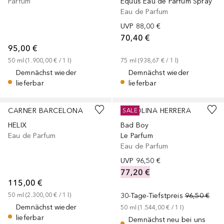
Parfum
Equus Eau de Parfum Spray
Eau de Parfum
UVP
88,00 €
70,40 €
95,00 €
50
ml
 (
1.900,00 €
 / 
1
l
)
75
ml
 (
938,67 €
 / 
1
l
)
Demnächst wieder
Demnächst wieder
lieferbar
lieferbar
CARNER BARCELONA
CAROLINA HERRERA
SALE
HELIX
Bad Boy
Eau de Parfum
Le Parfum
Eau de Parfum
UVP
96,50 €
77,20 €
115,00 €
50
ml
 (
2.300,00 €
 / 
1
l
)
30-Tage-Tiefstpreis
96,50 €
Demnächst wieder
50
ml
 (
1.544,00 €
 / 
1
l
)
lieferbar
Demnächst neu bei uns