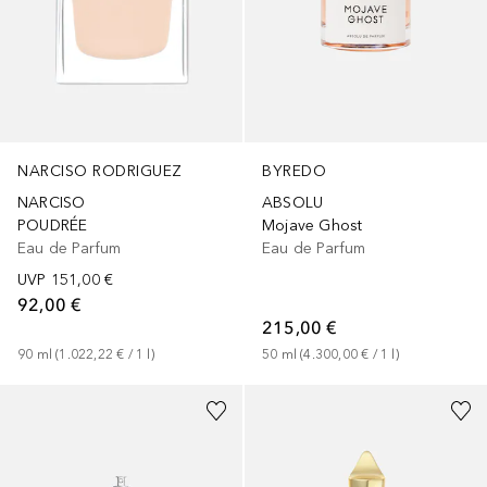
NARCISO RODRIGUEZ
BYREDO
NARCISO
ABSOLU
POUDRÉE
Mojave Ghost
Eau de Parfum
Eau de Parfum
UVP
151,00 €
92,00 €
215,00 €
90
ml
 (
1.022,22 €
 / 
1
l
)
50
ml
 (
4.300,00 €
 / 
1
l
)
+
1
Größe
+
1
Größe