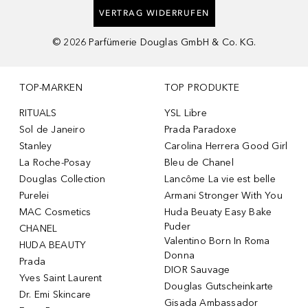
VERTRAG WIDERRUFEN
©
2026
Parfümerie Douglas GmbH & Co. KG.
TOP-MARKEN
TOP PRODUKTE
RITUALS
YSL Libre
Sol de Janeiro
Prada Paradoxe
Stanley
Carolina Herrera Good Girl
La Roche-Posay
Bleu de Chanel
Douglas Collection
Lancôme La vie est belle
Purelei
Armani Stronger With You
MAC Cosmetics
Huda Beuaty Easy Bake
Puder
CHANEL
Valentino Born In Roma
HUDA BEAUTY
Donna
Prada
DIOR Sauvage
Yves Saint Laurent
Douglas Gutscheinkarte
Dr. Emi Skincare
Gisada Ambassador