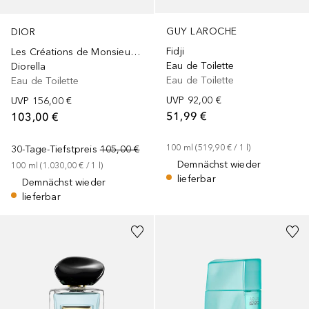
GUY LAROCHE
DIOR
Fidji
Les Créations de Monsieur Dior
Eau de Toilette
Diorella
Eau de Toilette
Eau de Toilette
UVP
92,00 €
UVP
156,00 €
51,99 €
103,00 €
100
ml
 (
519,90 €
 / 
1
l
)
30-Tage-Tiefstpreis
105,00 €
Demnächst wieder
100
ml
 (
1.030,00 €
 / 
1
l
)
lieferbar
Demnächst wieder
lieferbar
+
1
Größe
+
1
Größe