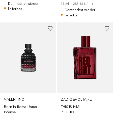
Demnächst wieder
35
ml
 (
1.285,43 €
 / 
1
l
)
lieferbar
Demnächst wieder
lieferbar
+
1
Größe
Gesponsert
+
1
Größe
Gesponsert
VALENTINO
ZADIG&VOLTAIRE
Born In Roma Uomo
THIS IS HIM!
Intense
RED HOT