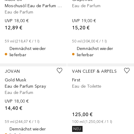
Moschusöl Eau de Parfum Spray
Eau de Parfum
Eau de Parfum
UVP
18,00 €
UVP
19,00 €
12,89 €
15,20 €
59
ml
 (
218,47 €
 / 
1
l
)
50
ml
 (
304,00 €
 / 
1
l
)
Demnächst wieder
Demnächst wieder
lieferbar
lieferbar
JOVAN
VAN CLEEF & ARPELS
Gold Musk
First
Eau de Parfum Spray
Eau de Toilette
Eau de Parfum
UVP
18,00 €
14,40 €
125,00 €
59
ml
 (
244,07 €
 / 
1
l
)
100
ml
 (
1.250,00 €
 / 
1
l
)
Demnächst wieder
NEU