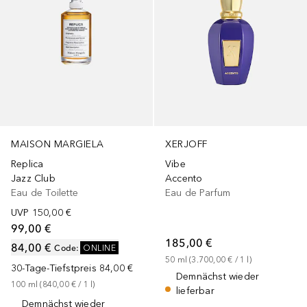
MAISON MARGIELA
XERJOFF
Replica
Vibe
Jazz Club
Accento
Eau de Toilette
Eau de Parfum
UVP
150,00 €
99,00 €
185,00 €
84,00 €
Code
:
ONLINE
50
ml
 (
3.700,00 €
 / 
1
l
)
30-Tage-Tiefstpreis
84,00 €
Demnächst wieder
100
ml
 (
840,00 €
 / 
1
l
)
lieferbar
Demnächst wieder