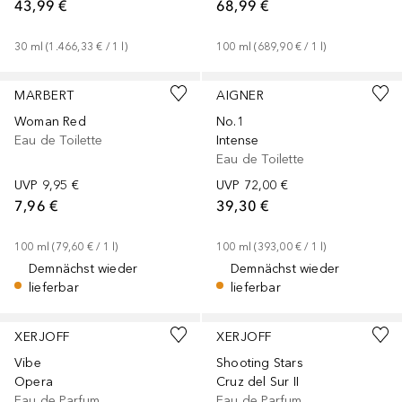
43,99 €
68,99 €
30
ml
 (
1.466,33 €
 / 
1
l
)
100
ml
 (
689,90 €
 / 
1
l
)
MARBERT
AIGNER
Woman Red
No.1
Eau de Toilette
Intense
Eau de Toilette
UVP
9,95 €
UVP
72,00 €
7,96 €
39,30 €
100
ml
 (
79,60 €
 / 
1
l
)
100
ml
 (
393,00 €
 / 
1
l
)
Demnächst wieder
Demnächst wieder
lieferbar
lieferbar
+
1
Größe
XERJOFF
XERJOFF
Vibe
Shooting Stars
Opera
Cruz del Sur II
Eau de Parfum
Eau de Parfum