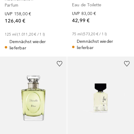
Eau de Toilette
Parfum
UVP
83,00 €
UVP
158,00 €
42,99 €
126,40 €
75
ml
 (
573,20 €
 / 
1
l
)
125
ml
 (
1.011,20 €
 / 
1
l
)
Demnächst wieder
Demnächst wieder
lieferbar
lieferbar
+
1
Größe