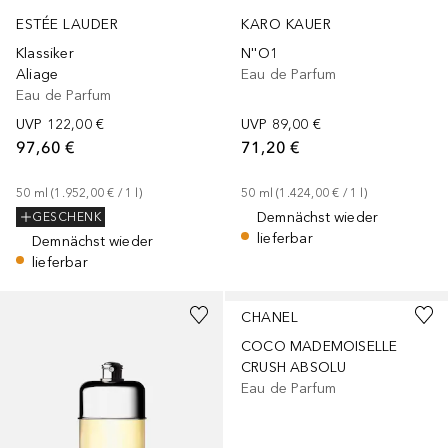
KARO KAUER
ESTÉE LAUDER
N''O1
Klassiker
Eau de Parfum
Aliage
Eau de Parfum
UVP
89,00 €
UVP
122,00 €
71,20 €
97,60 €
50
ml
 (
1.424,00 €
 / 
1
l
)
50
ml
 (
1.952,00 €
 / 
1
l
)
Demnächst wieder
GESCHENK
lieferbar
Demnächst wieder
lieferbar
+
1
Größe
CHANEL
COCO MADEMOISELLE
CRUSH ABSOLU
Eau de Parfum