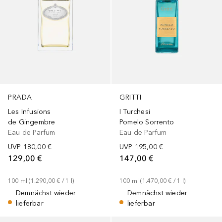
PRADA
GRITTI
Les Infusions
I Turchesi
de Gingembre
Pomelo Sorrento
Eau de Parfum
Eau de Parfum
UVP
180,00 €
UVP
195,00 €
129,00 €
147,00 €
100
ml
 (
1.290,00 €
 / 
1
l
)
100
ml
 (
1.470,00 €
 / 
1
l
)
Demnächst wieder
Demnächst wieder
lieferbar
lieferbar
+
1
Größe