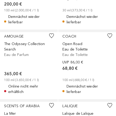
200,00 €
100
ml
 (
2.000,00 €
 / 
1
l
)
30
ml
 (
373,00 €
 / 
1
l
)
Demnächst wieder
Demnächst wieder
lieferbar
lieferbar
AMOUAGE
COACH
The Odyssey Collection
Open Road
Search
Eau de Toilette
Eau de Parfum
Eau de Toilette
UVP
86,00 €
68,80 €
365,00 €
100
ml
 (
3.650,00 €
 / 
1
l
)
100
ml
 (
688,00 €
 / 
1
l
)
Online nicht mehr
Demnächst wieder
erhältlich
lieferbar
SCENTS OF ARABIA
LALIQUE
La Mer
Lalique de Lalique