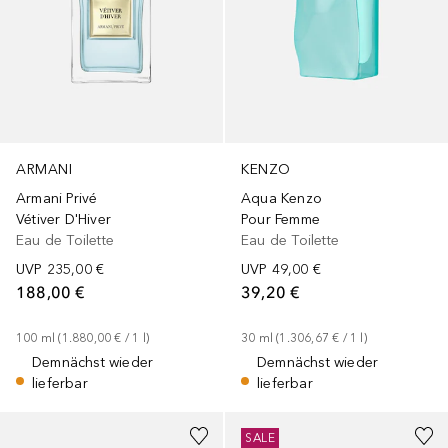
ARMANI
KENZO
Armani Privé
Aqua Kenzo
Vétiver D'Hiver
Pour Femme
Eau de Toilette
Eau de Toilette
UVP
235,00 €
UVP
49,00 €
188,00 €
39,20 €
100
ml
 (
1.880,00 €
 / 
1
l
)
30
ml
 (
1.306,67 €
 / 
1
l
)
Demnächst wieder
Demnächst wieder
lieferbar
lieferbar
SALE