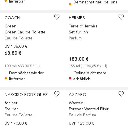
lieferbar
Demnächst neu bei uns
COACH
HERMÈS
Green
Terre d’Hermès
Green Eau de Toilette
Set für Ihn
Eau de Toilette
Parfum
UVP
86,00 €
68,80 €
183,00 €
100
ml
 (
688,00 €
 / 
1
l
)
155
ml
 (
1.180,65 €
 / 
1
l
)
Demnächst wieder
Online nicht mehr
lieferbar
erhältlich
+
3
Größen
Gesponsert
+
2
Größen
Gesponsert
NARCISO RODRIGUEZ
AZZARO
for her
Wanted
For Her
Forever Wanted Elixir
Eau de Toilette
Eau de Parfum
UVP
70,00 €
UVP
125,00 €