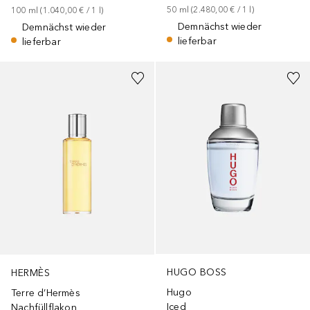
50
ml
 (
2.480,00 €
 / 
1
l
)
100
ml
 (
1.040,00 €
 / 
1
l
)
Demnächst wieder
Demnächst wieder
lieferbar
lieferbar
HUGO BOSS
HERMÈS
Hugo
Terre d’Hermès
Iced
Nachfüllflakon