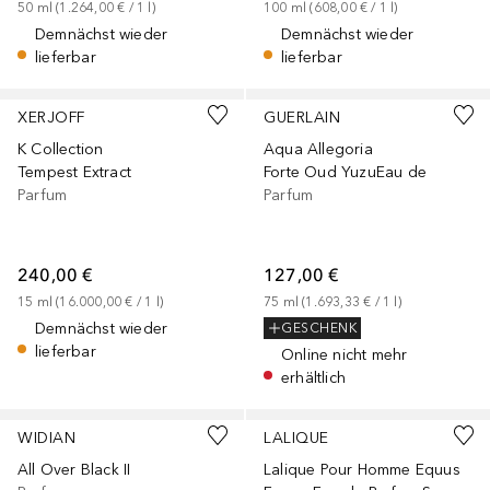
50
ml
 (
1.264,00 €
 / 
1
l
)
100
ml
 (
608,00 €
 / 
1
l
)
Demnächst wieder
Demnächst wieder
lieferbar
lieferbar
XERJOFF
GUERLAIN
K Collection
Aqua Allegoria
Tempest Extract
Forte Oud YuzuEau de
Parfum
Parfum
240,00 €
127,00 €
15
ml
 (
16.000,00 €
 / 
1
l
)
75
ml
 (
1.693,33 €
 / 
1
l
)
Demnächst wieder
GESCHENK
lieferbar
Online nicht mehr
erhältlich
WIDIAN
LALIQUE
All Over Black II
Lalique Pour Homme Equus