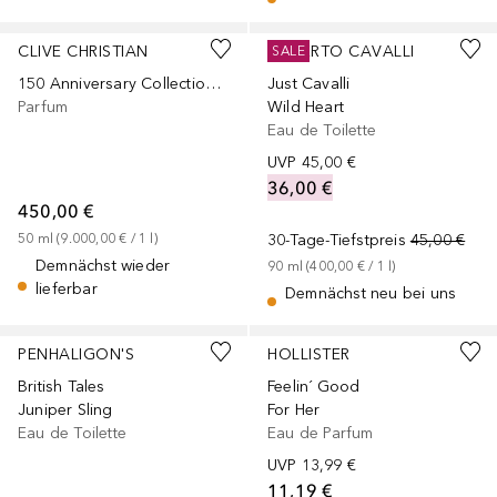
CLIVE CHRISTIAN
ROBERTO CAVALLI
SALE
150 Anniversary Collection Contemporary
Just Cavalli
Parfum
Wild Heart
Eau de Toilette
UVP
45,00 €
36,00 €
450,00 €
50
ml
 (
9.000,00 €
 / 
1
l
)
30-Tage-Tiefstpreis
45,00 €
Demnächst wieder
90
ml
 (
400,00 €
 / 
1
l
)
lieferbar
Demnächst neu bei uns
PENHALIGON'S
HOLLISTER
British Tales
Feelin´ Good
Juniper Sling
For Her
Eau de Toilette
Eau de Parfum
UVP
13,99 €
11,19 €