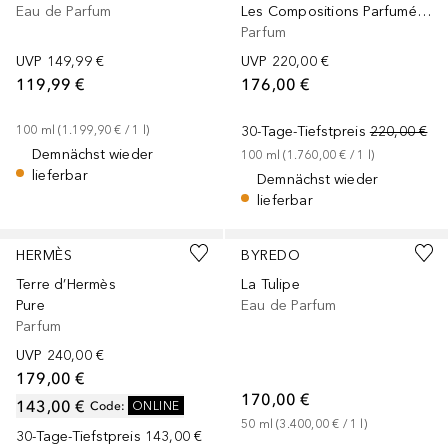
Eau de Parfum
Les Compositions Parfumées Imperial Green
Parfum
UVP
149,99 €
UVP
220,00 €
119,99 €
176,00 €
100
ml
 (
1.199,90 €
 / 
1
l
)
30-Tage-Tiefstpreis
220,00 €
Demnächst wieder
100
ml
 (
1.760,00 €
 / 
1
l
)
lieferbar
Demnächst wieder
lieferbar
+
1
Größe
Gesponsert
Gesponsert
HERMÈS
BYREDO
Terre d’Hermès
La Tulipe
Pure
Eau de Parfum
Parfum
UVP
240,00 €
179,00 €
170,00 €
143,00 €
Code
:
ONLINE
50
ml
 (
3.400,00 €
 / 
1
l
)
30-Tage-Tiefstpreis
143,00 €