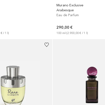
Murano Exclusive
m
Arabesque
Eau de Parfum
290,00 €
 €
 / 
1
l
)
100
ml
 (
2.900,00 €
 / 
1
l
)