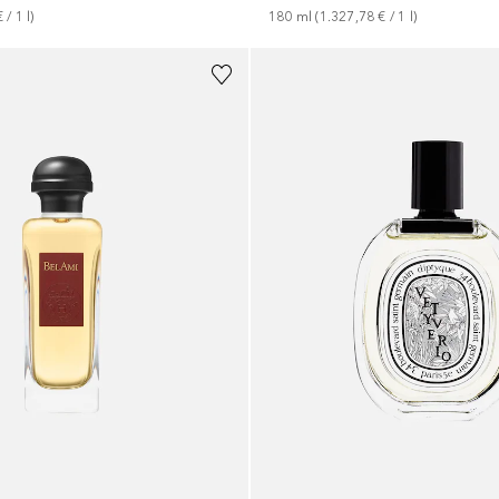
€
 / 
1
l
)
180
ml
 (
1.327,78 €
 / 
1
l
)