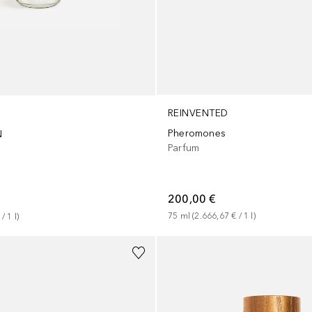
REINVENTED
Pheromones
N
Parfum
200,00 €
75
ml
 (
2.666,67 €
 / 
1
l
)
 / 
1
l
)
Gesponsert
+
1
Größe