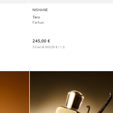
NISHANE
Tero
Parfum
245,00 €
50
ml
 (
4.900,00 €
 / 
1
l
)