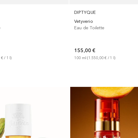
DIPTYQUE
Vetyverio
e
Eau de Toilette
155,00 €
 €
 / 
1
l
)
100
ml
 (
1.550,00 €
 / 
1
l
)