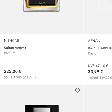
NISHANE
AFNAN
Sultan Vetiver
RARE CARBO
Parfum
Parfum
UVP
47,10 €
225,00 €
33,99 €
50
ml
 (
4.500,00 €
 / 
1
l
)
100
ml
 (
339,90 €
+
2
Größen
Gesponsert
+
1
Größe