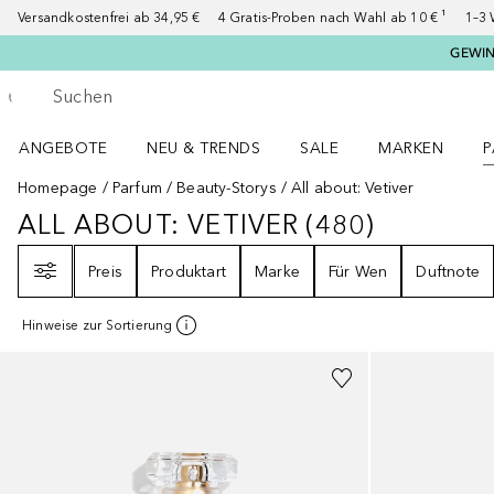
Versandkostenfrei ab 34,95 €
4 Gratis-Proben nach Wahl ab 10 € ¹
1–3 
GEWINN
Gehe zurück
Suche ausführen
ANGEBOTE
NEU & TRENDS
SALE
MARKEN
P
Angebote Menü öffnen
NEU & TRENDS Menü öffnen
MARKEN Menü ö
P
Homepage
Parfum
Beauty-Storys
All about: Vetiver
ALL ABOUT: VETIVER
(
480
)
ALL ABOUT: VETIVER
480
ERGEBNI
Filter
Preis
Produktart
Marke
Für Wen
Duftnote
Hinweise zur Sortierung
+
3
Größen
Gesponsert
+
1
Größe