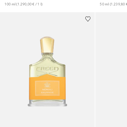
50
ml
 (
1.239,80 
100
ml
 (
1.290,00 €
 / 
1
l
)
+
1
Größe