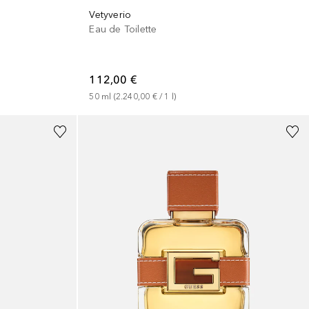
Vetyverio
Eau de Toilette
112,00 €
50
ml
 (
2.240,00 €
 / 
1
l
)
+
2
Größen