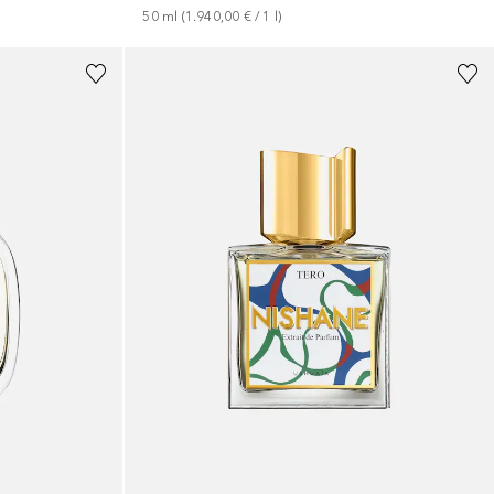
50
ml
 (
1.940,00 €
 / 
1
l
)