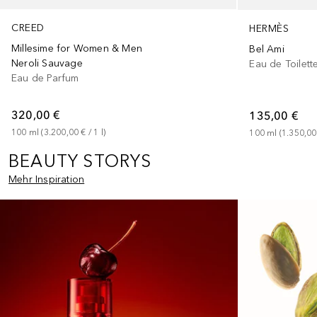
CREED
HERMÈS
Millesime for Women & Men
Bel Ami
Neroli Sauvage
Eau de Toilett
Eau de Parfum
320,00 €
135,00 €
100
ml
 (
3.200,00 €
 / 
1
l
)
100
ml
 (
1.350,00
BEAUTY STORYS
Mehr Inspiration
Überspringen