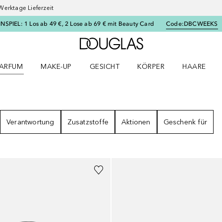
Werktage Lieferzeit
SPIEL: 1 Los ab 49 €, 2 Lose ab 69 € mit Beauty Card
Code:
DBCWEEKS
Zur Douglas Startseite
ARFUM
MAKE-UP
GESICHT
KÖRPER
HAARE
ffnen
arfum Menü öffnen
Make-up Menü öffnen
Gesicht Menü öffnen
Körper Menü öffnen
Haare Menü
SSE
Verantwortung
Zusatzstoffe
Aktionen
Geschenk für
Gesponsert
+
2
Größen