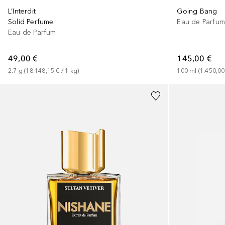
L’Interdit
Going Bang
Solid Perfume
Eau de Parfu
Eau de Parfum
49,00 €
145,00 €
2.7
g
 (
18.148,15 €
 / 
1
kg
)
100
ml
 (
1.450,00