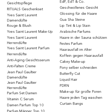
EdP, EdT & Co.
Gesichtspflege
Geschwollenes Gesicht
RITUALS Geschenkset
Glossing für die Haare
Yves Saint Laurent
Gua Sha Steine
Damendüfte
Rouge & Blush
Lip Tint & Lip Stain
Yves Saint Laurent Make-Up
Arabische Parfums
Yves Saint Laurent
Haare in der Sauna schützen
Herrendüfte
Festes Parfum
Yves Saint Laurent Parfum
Haarausfall im Alter
Herrendüfte
Koffein gegen Haarausfall
Anti-Aging Gesichtsserum
Cakey Make-up
Anti-Falten Creme
Pony selber schneiden
Jean Paul Gaultier
Butterfly Cut
Damendüfte
Liquid Hair
Jean Paul Gaultier
PDRN
Herrendüfte
Make-up für große Poren
Parfum Set Damen
Haare jeden Tag waschen
Vitamin C Serum
Curtain Bangs
Damen Parfum Top 10
Parfum Männer Top 10