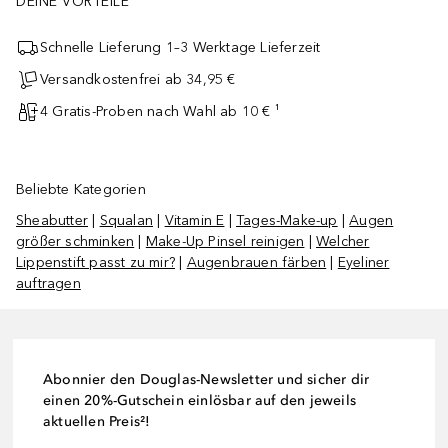
DEINE VORTEILE
Schnelle Lieferung 1–3 Werktage Lieferzeit
Versandkostenfrei ab 34,95 €
4 Gratis-Proben nach Wahl ab 10 € ¹
Beliebte Kategorien
Sheabutter
|
Squalan
|
Vitamin E
|
Tages-Make-up
|
Augen
größer schminken
|
Make-Up Pinsel reinigen
|
Welcher
Lippenstift passt zu mir?
|
Augenbrauen färben
|
Eyeliner
auftragen
Abonnier den Douglas-Newsletter und sicher dir
einen 20%-Gutschein einlösbar auf den jeweils
aktuellen Preis²!