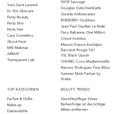
DIOR Sauvage
Yves Saint Laurent
Douglas Gutscheinkarte
Dr. Emi Skincare
Gisada Ambassador
Fenty Beauty
BURBERRY Goddess
Fenty Skin
Jean Paul Gaultier Le Male
Fenty Hair
Paco Rabanne One Million
Caia Cosmetics
Creed Aventus
About Face
Maison Francis Kurkdjian
Milk Makeup
Baccarat Rouge 540
ARMAF
YSL Black Opium
Transparent Lab
CHANEL Coco Mademoiselle
Narciso Rodriguez Pure Musc
Summer Mink Parfum by
Drake
TOP KATEGORIEN
BEAUTY TRENDS
Parfüm & Düfte
Gesichtspflege: Diese
Reihenfolge ist die richtige
Make-up
Milien entfernen
Damendüfte