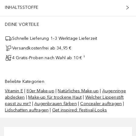
INHALTSSTOFFE
DEINE VORTEILE
Schnelle Lieferung 1–3 Werktage Lieferzeit
Versandkostenfrei ab 34,95 €
4 Gratis-Proben nach Wahl ab 10 € ¹
Beliebte Kategorien
Vitamin E
|
80er Make-up
|
Natürliches Make-up
|
Augenringe
abdecken
|
Make-up für trockene Haut
|
Welcher Lippenstift
passt zu mir?
|
Augenbrauen färben
|
Concealer auftragen
|
Lidschatten auftragen
|
Get inspired: Festival-Looks