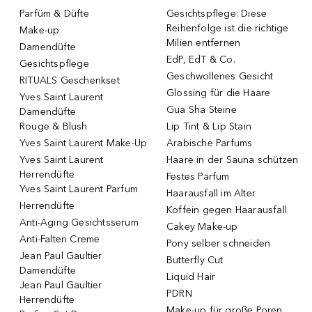
Parfüm & Düfte
Gesichtspflege: Diese
Reihenfolge ist die richtige
Make-up
Milien entfernen
Damendüfte
EdP, EdT & Co.
Gesichtspflege
Geschwollenes Gesicht
RITUALS Geschenkset
Glossing für die Haare
Yves Saint Laurent
Gua Sha Steine
Damendüfte
Rouge & Blush
Lip Tint & Lip Stain
Yves Saint Laurent Make-Up
Arabische Parfums
Yves Saint Laurent
Haare in der Sauna schützen
Herrendüfte
Festes Parfum
Yves Saint Laurent Parfum
Haarausfall im Alter
Herrendüfte
Koffein gegen Haarausfall
Anti-Aging Gesichtsserum
Cakey Make-up
Anti-Falten Creme
Pony selber schneiden
Jean Paul Gaultier
Butterfly Cut
Damendüfte
Liquid Hair
Jean Paul Gaultier
PDRN
Herrendüfte
Make-up für große Poren