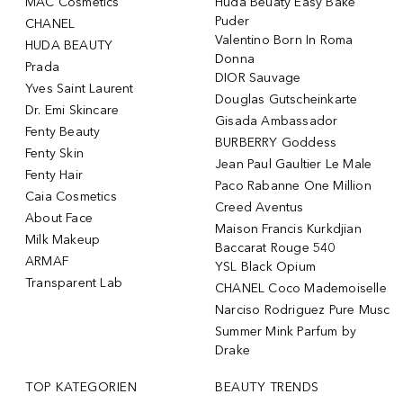
MAC Cosmetics
Huda Beuaty Easy Bake
Puder
CHANEL
Valentino Born In Roma
HUDA BEAUTY
Donna
Prada
DIOR Sauvage
Yves Saint Laurent
Douglas Gutscheinkarte
Dr. Emi Skincare
Gisada Ambassador
Fenty Beauty
BURBERRY Goddess
Fenty Skin
Jean Paul Gaultier Le Male
Fenty Hair
Paco Rabanne One Million
Caia Cosmetics
Creed Aventus
About Face
Maison Francis Kurkdjian
Milk Makeup
Baccarat Rouge 540
ARMAF
YSL Black Opium
Transparent Lab
CHANEL Coco Mademoiselle
Narciso Rodriguez Pure Musc
Summer Mink Parfum by
Drake
TOP KATEGORIEN
BEAUTY TRENDS