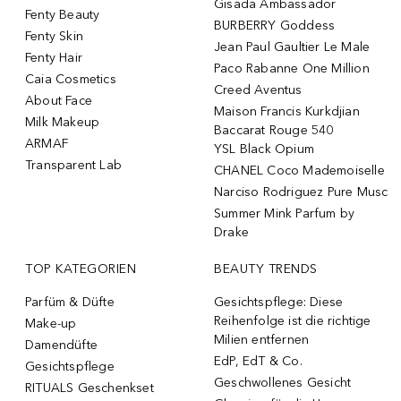
Gisada Ambassador
Fenty Beauty
BURBERRY Goddess
Fenty Skin
Jean Paul Gaultier Le Male
Fenty Hair
Paco Rabanne One Million
Caia Cosmetics
Creed Aventus
About Face
Maison Francis Kurkdjian
Milk Makeup
Baccarat Rouge 540
ARMAF
YSL Black Opium
Transparent Lab
CHANEL Coco Mademoiselle
Narciso Rodriguez Pure Musc
Summer Mink Parfum by
Drake
TOP KATEGORIEN
BEAUTY TRENDS
Parfüm & Düfte
Gesichtspflege: Diese
Reihenfolge ist die richtige
Make-up
Milien entfernen
Damendüfte
EdP, EdT & Co.
Gesichtspflege
Geschwollenes Gesicht
RITUALS Geschenkset