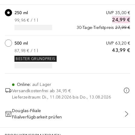
250 ml
UVP
35,00 €
24,99 €
99,96 €
 / 
1
l
30-Tage-Tiefstpreis
27,99 €
500 ml
UVP
63,20 €
43,99 €
87,98 €
 / 
1
l
BESTER GRUNDPREIS
Online
:
auf Lager
Versandkostenfrei ab
34,95 €
Lieferzeitraum: Di., 11.08.2026 bis Do., 13.08.2026
Douglas-Filiale
Filialverfügbarkeit prüfen
IN DEN WARENKORB