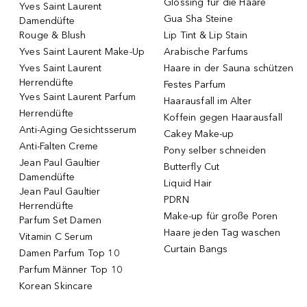
Glossing für die Haare
Yves Saint Laurent
Gua Sha Steine
Damendüfte
Rouge & Blush
Lip Tint & Lip Stain
Yves Saint Laurent Make-Up
Arabische Parfums
Yves Saint Laurent
Haare in der Sauna schützen
Herrendüfte
Festes Parfum
Yves Saint Laurent Parfum
Haarausfall im Alter
Herrendüfte
Koffein gegen Haarausfall
Anti-Aging Gesichtsserum
Cakey Make-up
Anti-Falten Creme
Pony selber schneiden
Jean Paul Gaultier
Butterfly Cut
Damendüfte
Liquid Hair
Jean Paul Gaultier
PDRN
Herrendüfte
Make-up für große Poren
Parfum Set Damen
Haare jeden Tag waschen
Vitamin C Serum
Curtain Bangs
Damen Parfum Top 10
Parfum Männer Top 10
Korean Skincare