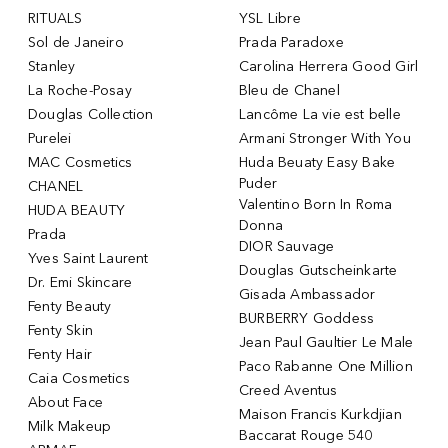
RITUALS
YSL Libre
Sol de Janeiro
Prada Paradoxe
Stanley
Carolina Herrera Good Girl
La Roche-Posay
Bleu de Chanel
Douglas Collection
Lancôme La vie est belle
Purelei
Armani Stronger With You
MAC Cosmetics
Huda Beuaty Easy Bake
Puder
CHANEL
Valentino Born In Roma
HUDA BEAUTY
Donna
Prada
DIOR Sauvage
Yves Saint Laurent
Douglas Gutscheinkarte
Dr. Emi Skincare
Gisada Ambassador
Fenty Beauty
BURBERRY Goddess
Fenty Skin
Jean Paul Gaultier Le Male
Fenty Hair
Paco Rabanne One Million
Caia Cosmetics
Creed Aventus
About Face
Maison Francis Kurkdjian
Milk Makeup
Baccarat Rouge 540