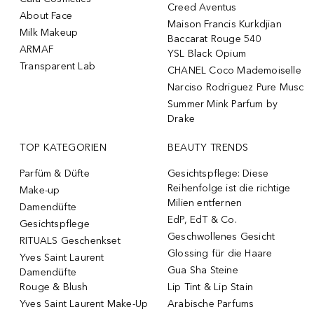
Creed Aventus
About Face
Maison Francis Kurkdjian
Milk Makeup
Baccarat Rouge 540
ARMAF
YSL Black Opium
Transparent Lab
CHANEL Coco Mademoiselle
Narciso Rodriguez Pure Musc
Summer Mink Parfum by
Drake
TOP KATEGORIEN
BEAUTY TRENDS
Parfüm & Düfte
Gesichtspflege: Diese
Reihenfolge ist die richtige
Make-up
Milien entfernen
Damendüfte
EdP, EdT & Co.
Gesichtspflege
Geschwollenes Gesicht
RITUALS Geschenkset
Glossing für die Haare
Yves Saint Laurent
Gua Sha Steine
Damendüfte
Rouge & Blush
Lip Tint & Lip Stain
Yves Saint Laurent Make-Up
Arabische Parfums