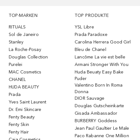
TOP-MARKEN
TOP PRODUKTE
RITUALS
YSL Libre
Sol de Janeiro
Prada Paradoxe
Stanley
Carolina Herrera Good Girl
La Roche-Posay
Bleu de Chanel
Douglas Collection
Lancôme La vie est belle
Purelei
Armani Stronger With You
MAC Cosmetics
Huda Beuaty Easy Bake
Puder
CHANEL
Valentino Born In Roma
HUDA BEAUTY
Donna
Prada
DIOR Sauvage
Yves Saint Laurent
Douglas Gutscheinkarte
Dr. Emi Skincare
Gisada Ambassador
Fenty Beauty
BURBERRY Goddess
Fenty Skin
Jean Paul Gaultier Le Male
Fenty Hair
Paco Rabanne One Million
Caia Cosmetics