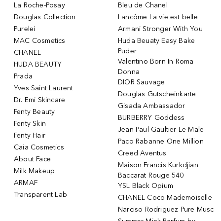
La Roche-Posay
Bleu de Chanel
Douglas Collection
Lancôme La vie est belle
Purelei
Armani Stronger With You
MAC Cosmetics
Huda Beuaty Easy Bake
Puder
CHANEL
Valentino Born In Roma
HUDA BEAUTY
Donna
Prada
DIOR Sauvage
Yves Saint Laurent
Douglas Gutscheinkarte
Dr. Emi Skincare
Gisada Ambassador
Fenty Beauty
BURBERRY Goddess
Fenty Skin
Jean Paul Gaultier Le Male
Fenty Hair
Paco Rabanne One Million
Caia Cosmetics
Creed Aventus
About Face
Maison Francis Kurkdjian
Milk Makeup
Baccarat Rouge 540
ARMAF
YSL Black Opium
Transparent Lab
CHANEL Coco Mademoiselle
Narciso Rodriguez Pure Musc