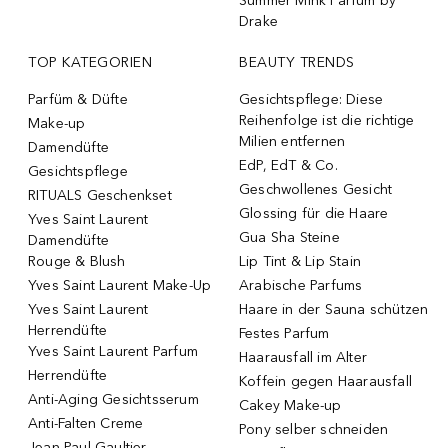
Summer Mink Parfum by
Drake
TOP KATEGORIEN
BEAUTY TRENDS
Parfüm & Düfte
Gesichtspflege: Diese
Reihenfolge ist die richtige
Make-up
Milien entfernen
Damendüfte
EdP, EdT & Co.
Gesichtspflege
Geschwollenes Gesicht
RITUALS Geschenkset
Glossing für die Haare
Yves Saint Laurent
Gua Sha Steine
Damendüfte
Rouge & Blush
Lip Tint & Lip Stain
Yves Saint Laurent Make-Up
Arabische Parfums
Yves Saint Laurent
Haare in der Sauna schützen
Herrendüfte
Festes Parfum
Yves Saint Laurent Parfum
Haarausfall im Alter
Herrendüfte
Koffein gegen Haarausfall
Anti-Aging Gesichtsserum
Cakey Make-up
Anti-Falten Creme
Pony selber schneiden
Jean Paul Gaultier