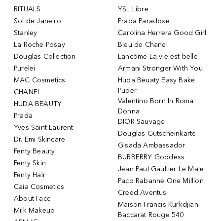
RITUALS
YSL Libre
Sol de Janeiro
Prada Paradoxe
Stanley
Carolina Herrera Good Girl
La Roche-Posay
Bleu de Chanel
Douglas Collection
Lancôme La vie est belle
Purelei
Armani Stronger With You
MAC Cosmetics
Huda Beuaty Easy Bake
Puder
CHANEL
Valentino Born In Roma
HUDA BEAUTY
Donna
Prada
DIOR Sauvage
Yves Saint Laurent
Douglas Gutscheinkarte
Dr. Emi Skincare
Gisada Ambassador
Fenty Beauty
BURBERRY Goddess
Fenty Skin
Jean Paul Gaultier Le Male
Fenty Hair
Paco Rabanne One Million
Caia Cosmetics
Creed Aventus
About Face
Maison Francis Kurkdjian
Milk Makeup
Baccarat Rouge 540