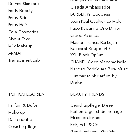
Douglas Gutscheinkarte
Dr. Emi Skincare
Gisada Ambassador
Fenty Beauty
BURBERRY Goddess
Fenty Skin
Jean Paul Gaultier Le Male
Fenty Hair
Paco Rabanne One Million
Caia Cosmetics
Creed Aventus
About Face
Maison Francis Kurkdjian
Milk Makeup
Baccarat Rouge 540
ARMAF
YSL Black Opium
Transparent Lab
CHANEL Coco Mademoiselle
Narciso Rodriguez Pure Musc
Summer Mink Parfum by
Drake
TOP KATEGORIEN
BEAUTY TRENDS
Parfüm & Düfte
Gesichtspflege: Diese
Reihenfolge ist die richtige
Make-up
Milien entfernen
Damendüfte
EdP, EdT & Co.
Gesichtspflege
Geschwollenes Gesicht