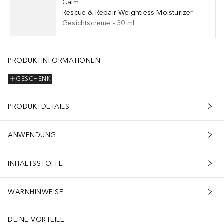
Calm
Rescue & Repair Weightless Moisturizer
Gesichtscreme
-
30
ml
n (emollient), Caprylyl Glycol (skin-softening), Ethylhexylglycerin (
PRODUKTINFORMATIONEN
GESCHENK
PRODUKTDETAILS
ANWENDUNG
INHALTSSTOFFE
WARNHINWEISE
DEINE VORTEILE