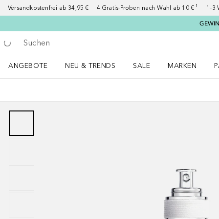
Versandkostenfrei ab 34,95 €
4 Gratis-Proben nach Wahl ab 10 € ¹
1–3 
GEWINN
Gehe zurück
Suche ausführen
ANGEBOTE
NEU & TRENDS
SALE
MARKEN
P
Angebote Menü öffnen
NEU & TRENDS Menü öffnen
MARKEN Menü ö
P