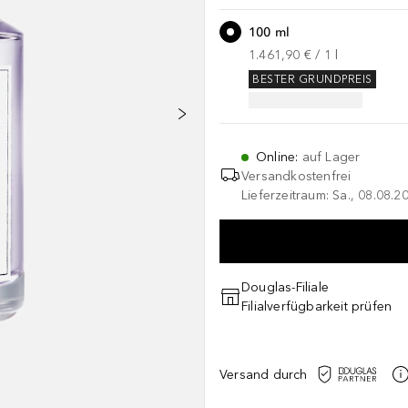
100 ml
1.461,90 €
 / 
1
l
BESTER GRUNDPREIS
Online
:
auf Lager
Versandkostenfrei
Lieferzeitraum: Sa., 08.08.2
Douglas-Filiale
Filialverfügbarkeit prüfen
Versand durch