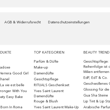
AGB & Widerrufsrecht
Datenschutzeinstellungen
ODUKTE
TOP KATEGORIEN
BEAUTY TREND
Parfüm & Düfte
Gesichtspflege:
Reihenfolge ist d
radoxe
Make-up
Milien entfernen
Herrera Good Girl
Damendüfte
EdP, EdT & Co.
Chanel
Gesichtspflege
Geschwollenes 
a vie est belle
RITUALS Geschenkset
Glossing für di
tronger With You
Yves Saint Laurent
Gua Sha Steine
Damendüfte
aty Easy Bake
Rouge & Blush
Lip Tint & Lip St
o Born In Roma
Yves Saint Laurent Make-Up
Arabische Parf