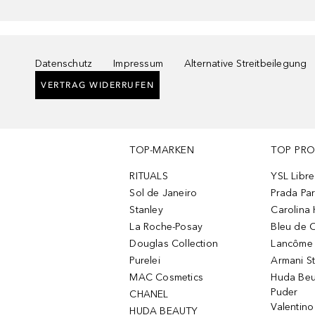
Datenschutz
Impressum
Alternative Streitbeilegung
VERTRAG WIDERRUFEN
TOP-MARKEN
TOP PR
RITUALS
YSL Libre
Sol de Janeiro
Prada Pa
Stanley
Carolina 
La Roche-Posay
Bleu de 
Douglas Collection
Lancôme L
Purelei
Armani S
MAC Cosmetics
Huda Beu
Puder
CHANEL
Valentin
HUDA BEAUTY