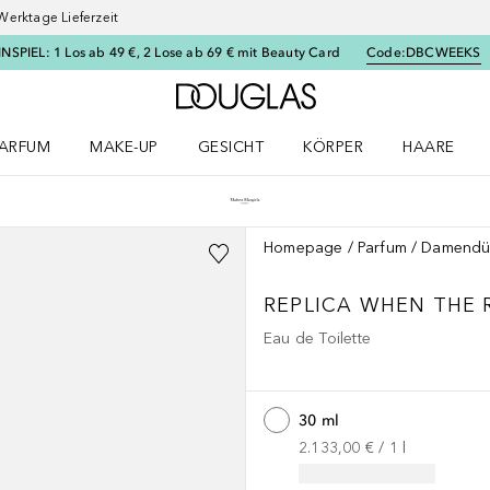
Werktage Lieferzeit
SPIEL: 1 Los ab 49 €, 2 Lose ab 69 € mit Beauty Card
Code:
DBCWEEKS
Zur Douglas Startseite
ARFUM
MAKE-UP
GESICHT
KÖRPER
HAARE
ffnen
arfum Menü öffnen
Make-up Menü öffnen
Gesicht Menü öffnen
Körper Menü öffnen
Haare Menü
Homepage
Parfum
Damendü
REPLICA
WHEN THE 
Eau de Toilette
30 ml
2.133,00 €
 / 
1
l