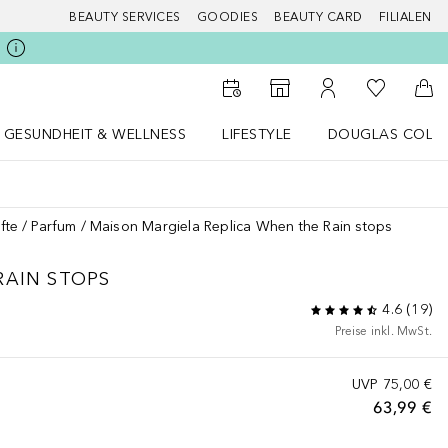
BEAUTY SERVICES
GOODIES
BEAUTY CARD
FILIALEN
Zu Meiner 
Zum Storefinder
Zu Meinem Kunde
Zum
GESUNDHEIT & WELLNESS
LIFESTYLE
DOUGLAS COLL
 öffnen
Gesundheit & Wellness Menü öffnen
LIFESTYLE Menü öffnen
Douglas Collecti
fte
Parfum
Maison Margiela Replica When the Rain stops
RAIN STOPS
4.6
(
19
)
Preise inkl. MwSt.
UVP
75,00 €
63,99 €