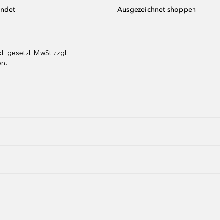
endet
Ausgezeichnet shoppen
kl. gesetzl. MwSt zzgl.
en.