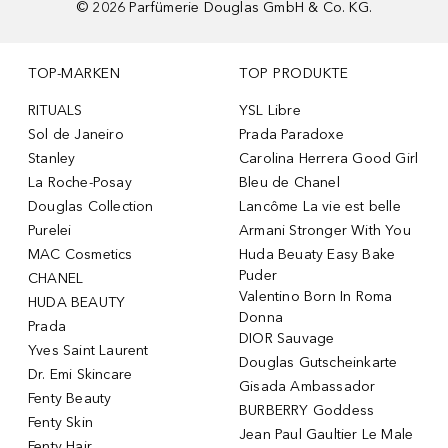
©
2026
Parfümerie Douglas GmbH & Co. KG.
TOP-MARKEN
TOP PRODUKTE
RITUALS
YSL Libre
Sol de Janeiro
Prada Paradoxe
Stanley
Carolina Herrera Good Girl
La Roche-Posay
Bleu de Chanel
Douglas Collection
Lancôme La vie est belle
Purelei
Armani Stronger With You
MAC Cosmetics
Huda Beuaty Easy Bake
Puder
CHANEL
Valentino Born In Roma
HUDA BEAUTY
Donna
Prada
DIOR Sauvage
Yves Saint Laurent
Douglas Gutscheinkarte
Dr. Emi Skincare
Gisada Ambassador
Fenty Beauty
BURBERRY Goddess
Fenty Skin
Jean Paul Gaultier Le Male
Fenty Hair