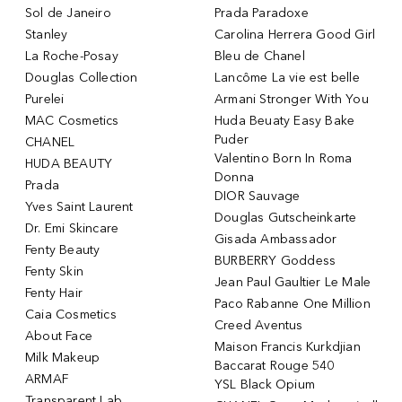
Sol de Janeiro
Prada Paradoxe
Stanley
Carolina Herrera Good Girl
La Roche-Posay
Bleu de Chanel
Douglas Collection
Lancôme La vie est belle
Purelei
Armani Stronger With You
MAC Cosmetics
Huda Beuaty Easy Bake
Puder
CHANEL
Valentino Born In Roma
HUDA BEAUTY
Donna
Prada
DIOR Sauvage
Yves Saint Laurent
Douglas Gutscheinkarte
Dr. Emi Skincare
Gisada Ambassador
Fenty Beauty
BURBERRY Goddess
Fenty Skin
Jean Paul Gaultier Le Male
Fenty Hair
Paco Rabanne One Million
Caia Cosmetics
Creed Aventus
About Face
Maison Francis Kurkdjian
Milk Makeup
Baccarat Rouge 540
ARMAF
YSL Black Opium
Transparent Lab