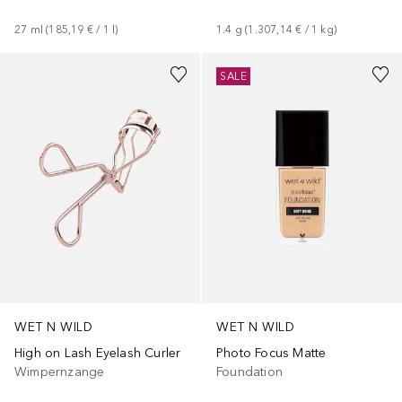
27
ml
 (
185,19 €
 / 
1
l
)
1.4
g
 (
1.307,14 €
 / 
1
kg
)
+
3
SALE
WET N WILD
WET N WILD
High on Lash Eyelash Curler
Photo Focus Matte
Wimpernzange
Foundation