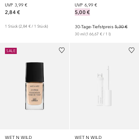
UVP
3,99 €
UVP
6,99 €
2,84 €
5,00 €
1
Stück
 (
2,84 €
 / 
1
Stück
)
30-Tage-Tiefstpreis
5,30 €
30
ml
 (
166,67 €
 / 
1
l
)
+
2
SALE
WET N WILD
WET N WILD