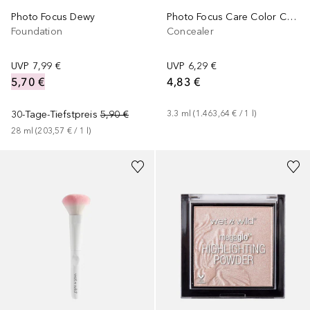
Photo Focus Care Color Corrector
Photo Focus Dewy
Concealer
Foundation
UVP
6,29 €
UVP
7,99 €
4,83 €
5,70 €
3.3
ml
 (
1.463,64 €
 / 
1
l
)
30-Tage-Tiefstpreis
5,90 €
28
ml
 (
203,57 €
 / 
1
l
)