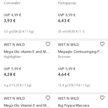
Concealer
Fixingspray
UVP
4,99 €
UVP
8,99 €
3,93 €
6,43 €
6.5
g
 (
604,62 €
 / 
1
kg
)
65
ml
 (
98,92 €
 / 
1
l
)
WET N WILD
WET N WILD
Mega Glo vitamin E and Make-up Stick highlight
Megaglo Contouringing Palette
Highlighter
Bronzer
UVP
5,99 €
UVP
5,99 €
4,28 €
4,64 €
6
g
 (
713,33 €
 / 
1
kg
)
12.4
g
 (
374,19 €
 / 
1
kg
)
WET N WILD
WET N WILD
Mega Glo Vitamin E and Makeup Stick Blush
Big Poppa Mascara