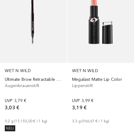
WET N WILD
WET N WILD
Ultimate Brow Retractable Pencil
Megalast Matte Lip Color
Augenbrauenstift
Lippenstift
UVP
3,79 €
UVP
3,99 €
3,03 €
3,19 €
0.2
g
 (
15.150,00 €
 / 
1
kg
)
3.3
g
 (
966,67 €
 / 
1
kg
)
NEU
+
1
+
2