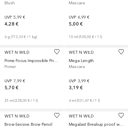
Blush
Mascara
UVP
5,99 €
UVP
6,99 €
4,28 €
5,00 €
6
g
 (
713,33 €
 / 
1
kg
)
10
ml
 (
500,00 €
 / 
1
l
)
WET N WILD
WET N WILD
Prime Focus Impossible Primer
Mega Length
Primer
Mascara
UVP
7,99 €
UVP
3,99 €
5,70 €
3,19 €
25
ml
 (
228,00 €
 / 
1
l
)
6
ml
 (
531,67 €
 / 
1
l
)
WET N WILD
WET N WILD
Brow-Sessive Brow Pencil
Megalast Breakup proof waterproof boosting mascara