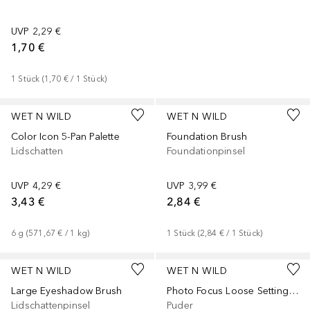
UVP
2,29 €
1,70 €
1
Stück
 (
1,70 €
 / 
1
Stück
)
WET N WILD
WET N WILD
Color Icon 5-Pan Palette
Foundation Brush
Lidschatten
Foundationpinsel
UVP
4,29 €
UVP
3,99 €
3,43 €
2,84 €
6
g
 (
571,67 €
 / 
1
kg
)
1
Stück
 (
2,84 €
 / 
1
Stück
)
WET N WILD
WET N WILD
Large Eyeshadow Brush
Photo Focus Loose Setting Powder
Lidschattenpinsel
Puder