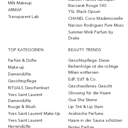
Milk Makeup
Baccarat Rouge 540
ARMAF
YSL Black Opium
Transparent Lab
CHANEL Coco Mademoiselle
Narciso Rodriguez Pure Musc
Summer Mink Parfum by
Drake
TOP KATEGORIEN
BEAUTY TRENDS
Parfüm & Düfte
Gesichtspflege: Diese
Reihenfolge ist die richtige
Make-up
Milien entfernen
Damendüfte
EdP, EdT & Co.
Gesichtspflege
Geschwollenes Gesicht
RITUALS Geschenkset
Glossing für die Haare
Yves Saint Laurent
Gua Sha Steine
Damendüfte
Rouge & Blush
Lip Tint & Lip Stain
Yves Saint Laurent Make-Up
Arabische Parfums
Yves Saint Laurent
Haare in der Sauna schützen
Herrendüfte
Festes Parfum