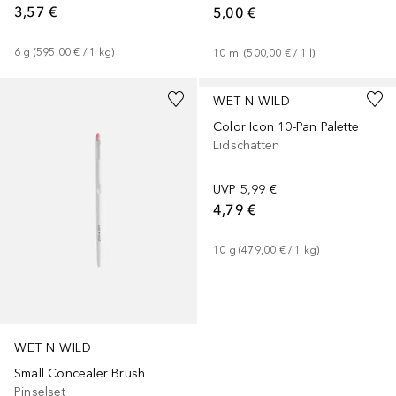
3,57 €
5,00 €
6
g
 (
595,00 €
 / 
1
kg
)
10
ml
 (
500,00 €
 / 
1
l
)
WET N WILD
Color Icon 10-Pan Palette
Lidschatten
UVP
5,99 €
4,79 €
10
g
 (
479,00 €
 / 
1
kg
)
WET N WILD
Small Concealer Brush
Pinselset