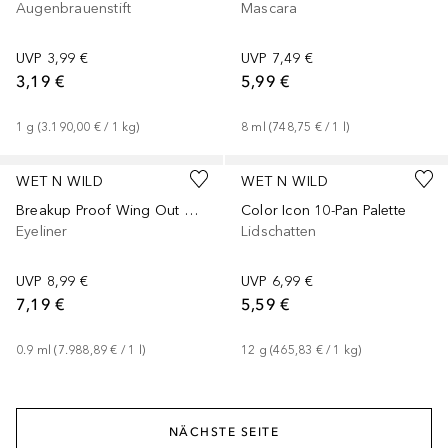
Augenbrauenstift
Mascara
UVP
3,99 €
UVP
7,49 €
3,19 €
5,99 €
1
g
 (
3.190,00 €
 / 
1
kg
)
8
ml
 (
748,75 €
 / 
1
l
)
WET N WILD
WET N WILD
Breakup Proof Wing Out Waterproof
Color Icon 10-Pan Palette
Eyeliner
Lidschatten
UVP
8,99 €
UVP
6,99 €
7,19 €
5,59 €
0.9
ml
 (
7.988,89 €
 / 
1
l
)
12
g
 (
465,83 €
 / 
1
kg
)
NÄCHSTE SEITE