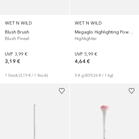
WET N WILD
WET N WILD
Blush Brush
Megaglo Highlighting Powder
Blush Pinsel
Highlighter
UVP
3,99 €
UVP
5,99 €
3,19 €
4,64 €
1
Stück
 (
3,19 €
 / 
1
Stück
)
5.4
g
 (
859,26 €
 / 
1
kg
)
+
1