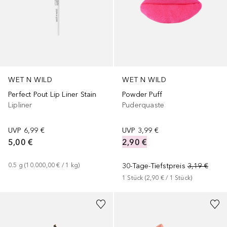
WET N WILD
WET N WILD
Perfect Pout Lip Liner Stain
Powder Puff
Lipliner
Puderquaste
UVP
6,99 €
UVP
3,99 €
5,00 €
2,90 €
0.5
g
 (
10.000,00 €
 / 
1
kg
)
30-Tage-Tiefstpreis
3,19 €
1
Stück
 (
2,90 €
 / 
1
Stück
)
+
9