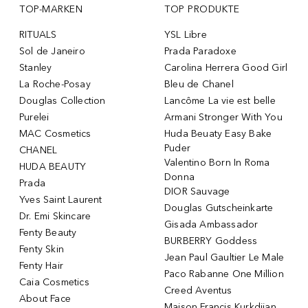
TOP-MARKEN
TOP PRODUKTE
RITUALS
YSL Libre
Sol de Janeiro
Prada Paradoxe
Stanley
Carolina Herrera Good Girl
La Roche-Posay
Bleu de Chanel
Douglas Collection
Lancôme La vie est belle
Purelei
Armani Stronger With You
MAC Cosmetics
Huda Beuaty Easy Bake
Puder
CHANEL
Valentino Born In Roma
HUDA BEAUTY
Donna
Prada
DIOR Sauvage
Yves Saint Laurent
Douglas Gutscheinkarte
Dr. Emi Skincare
Gisada Ambassador
Fenty Beauty
BURBERRY Goddess
Fenty Skin
Jean Paul Gaultier Le Male
Fenty Hair
Paco Rabanne One Million
Caia Cosmetics
Creed Aventus
About Face
Maison Francis Kurkdjian