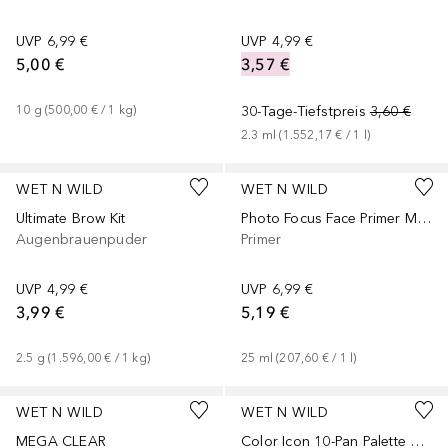
UVP
6,99 €
UVP
4,99 €
5,00 €
3,57 €
10
g
 (
500,00 €
 / 
1
kg
)
30-Tage-Tiefstpreis
3,60 €
2.3
ml
 (
1.552,17 €
 / 
1
l
)
WET N WILD
WET N WILD
Ultimate Brow Kit
Photo Focus Face Primer Matte
Augenbrauenpuder
Primer
UVP
4,99 €
UVP
6,99 €
3,99 €
5,19 €
2.5
g
 (
1.596,00 €
 / 
1
kg
)
25
ml
 (
207,60 €
 / 
1
l
)
WET N WILD
WET N WILD
MEGA CLEAR
Color Icon 10-Pan Palette White