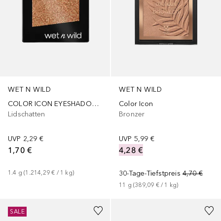
WET N WILD
WET N WILD
COLOR ICON EYESHADOW SINGLE
Color Icon
Lidschatten
Bronzer
UVP
2,29 €
UVP
5,99 €
1,70 €
4,28 €
1.4
g
 (
1.214,29 €
 / 
1
kg
)
30-Tage-Tiefstpreis
4,70 €
11
g
 (
389,09 €
 / 
1
kg
)
+
3
SALE