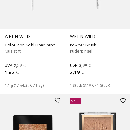
WET N WILD
WET N WILD
Color Icon Kohl Liner Pencil
Powder Brush
Kajalstift
Puderpinsel
UVP
2,29 €
UVP
3,99 €
1,63 €
3,19 €
1.4
g
 (
1.164,29 €
 / 
1
kg
)
1
Stück
 (
3,19 €
 / 
1
Stück
)
+
1
SALE