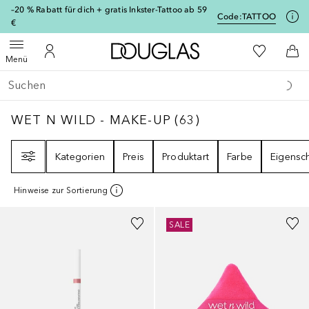
[navigation.slideout.screenreader]
–20 % Rabatt für dich + gratis Inkster-Tattoo ab 59
Code:
TATTOO
€
Zur Douglas Startseite
Zu Meiner 
Menü öffnen
Zu Meinem Kundenkonto
Zum
Menü
Gehe zurück
Suche ausführen
WET N WILD - MAKE-UP
63
ERGEBNISSE
WET N WILD - MAKE-UP
(
63
)
Filter
Kategorien
Preis
Produktart
Farbe
Eigensc
Hinweise zur Sortierung
SALE