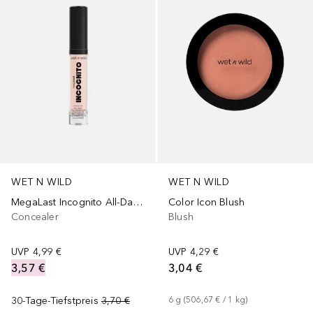
WET N WILD
WET N WILD
MegaLast Incognito All-Day Full Coverage
Color Icon Blush
Concealer
Blush
UVP
4,99 €
UVP
4,29 €
3,57 €
3,04 €
30-Tage-Tiefstpreis
3,70 €
6
g
 (
506,67 €
 / 
1
kg
)