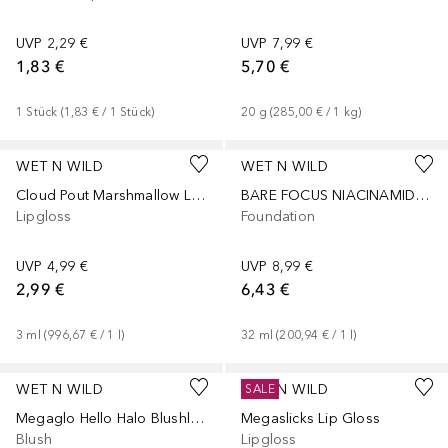
UVP
2,29 €
UVP
7,99 €
1,83 €
5,70 €
1
Stück
 (
1,83 €
 / 
1
Stück
)
20
g
 (
285,00 €
 / 
1
kg
)
+
1
WET N WILD
WET N WILD
Cloud Pout Marshmallow Lip Mousse
BARE FOCUS NIACINAMIDE SKIN TINT
Lipgloss
Foundation
UVP
4,99 €
UVP
8,99 €
2,99 €
6,43 €
3
ml
 (
996,67 €
 / 
1
l
)
32
ml
 (
200,94 €
 / 
1
l
)
+
3
WET N WILD
WET N WILD
SALE
Megaglo Hello Halo Blushlighter
Megaslicks Lip Gloss
Blush
Lipgloss