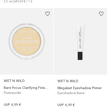
5.5
ml
 (
649,09 €
 / 
1
l
)
+
1
WET N WILD
WET N WILD
Bare Focus Clarifying Finishing Powder
Megalast Eyeshadow Primer
Fixierpuder
Eyeshadow Base
UVP
4,99 €
UVP
6,99 €