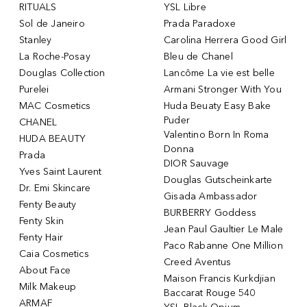
RITUALS
YSL Libre
Sol de Janeiro
Prada Paradoxe
Stanley
Carolina Herrera Good Girl
La Roche-Posay
Bleu de Chanel
Douglas Collection
Lancôme La vie est belle
Purelei
Armani Stronger With You
MAC Cosmetics
Huda Beuaty Easy Bake
Puder
CHANEL
Valentino Born In Roma
HUDA BEAUTY
Donna
Prada
DIOR Sauvage
Yves Saint Laurent
Douglas Gutscheinkarte
Dr. Emi Skincare
Gisada Ambassador
Fenty Beauty
BURBERRY Goddess
Fenty Skin
Jean Paul Gaultier Le Male
Fenty Hair
Paco Rabanne One Million
Caia Cosmetics
Creed Aventus
About Face
Maison Francis Kurkdjian
Milk Makeup
Baccarat Rouge 540
ARMAF