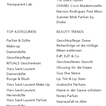
YSL Black Opium
Transparent Lab
CHANEL Coco Mademoiselle
Narciso Rodriguez Pure Musc
Summer Mink Parfum by
Drake
TOP KATEGORIEN
BEAUTY TRENDS
Parfüm & Düfte
Gesichtspflege: Diese
Reihenfolge ist die richtige
Make-up
Milien entfernen
Damendüfte
EdP, EdT & Co.
Gesichtspflege
Geschwollenes Gesicht
RITUALS Geschenkset
Glossing für die Haare
Yves Saint Laurent
Gua Sha Steine
Damendüfte
Rouge & Blush
Lip Tint & Lip Stain
Yves Saint Laurent Make-Up
Arabische Parfums
Yves Saint Laurent
Haare in der Sauna schützen
Herrendüfte
Festes Parfum
Yves Saint Laurent Parfum
Haarausfall im Alter
Herrendüfte