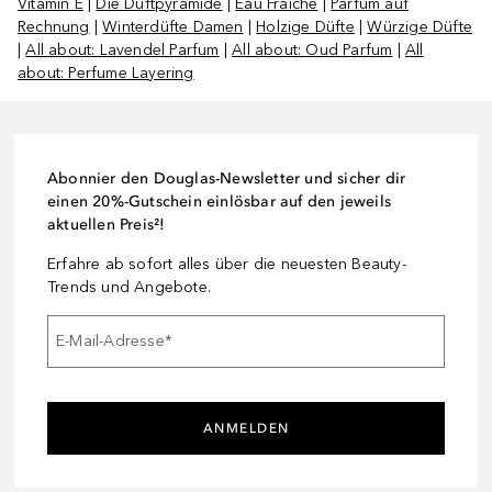
Vitamin E
|
Die Duftpyramide
|
Eau Fraiche
|
Parfum auf
Rechnung
|
Winterdüfte Damen
|
Holzige Düfte
|
Würzige Düfte
|
All about: Lavendel Parfum
|
All about: Oud Parfum
|
All
about: Perfume Layering
Abonnier den Douglas-Newsletter und sicher dir
einen 20%-Gutschein einlösbar auf den jeweils
aktuellen Preis²!
Erfahre ab sofort alles über die neuesten Beauty-
Trends und Angebote.
E-Mail-Adresse
*
ANMELDEN