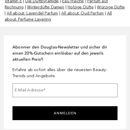
Vitamin E
|
Die Duftpyramide
|
Eau Fraiche
|
Parfum auf
Rechnung
|
Winterdüfte Damen
|
Holzige Düfte
|
Würzige Düfte
|
All about: Lavendel Parfum
|
All about: Oud Parfum
|
All
about: Perfume Layering
Abonnier den Douglas-Newsletter und sicher dir
einen 20%-Gutschein einlösbar auf den jeweils
aktuellen Preis²!
Erfahre ab sofort alles über die neuesten Beauty-
Trends und Angebote.
E-Mail-Adresse
*
ANMELDEN