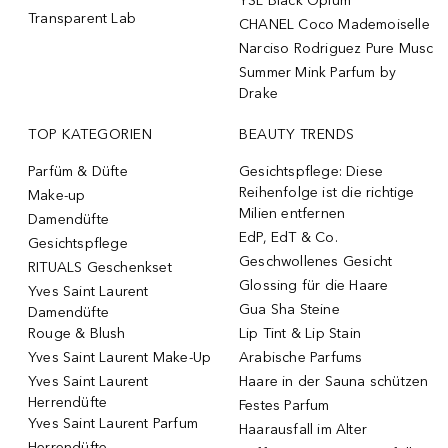
YSL Black Opium
Transparent Lab
CHANEL Coco Mademoiselle
Narciso Rodriguez Pure Musc
Summer Mink Parfum by
Drake
TOP KATEGORIEN
BEAUTY TRENDS
Parfüm & Düfte
Gesichtspflege: Diese
Reihenfolge ist die richtige
Make-up
Milien entfernen
Damendüfte
EdP, EdT & Co.
Gesichtspflege
Geschwollenes Gesicht
RITUALS Geschenkset
Glossing für die Haare
Yves Saint Laurent
Gua Sha Steine
Damendüfte
Rouge & Blush
Lip Tint & Lip Stain
Yves Saint Laurent Make-Up
Arabische Parfums
Yves Saint Laurent
Haare in der Sauna schützen
Herrendüfte
Festes Parfum
Yves Saint Laurent Parfum
Haarausfall im Alter
Herrendüfte