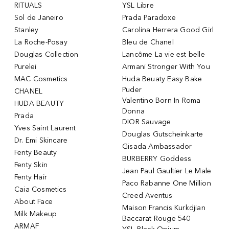
RITUALS
YSL Libre
Sol de Janeiro
Prada Paradoxe
Stanley
Carolina Herrera Good Girl
La Roche-Posay
Bleu de Chanel
Douglas Collection
Lancôme La vie est belle
Purelei
Armani Stronger With You
MAC Cosmetics
Huda Beuaty Easy Bake
Puder
CHANEL
Valentino Born In Roma
HUDA BEAUTY
Donna
Prada
DIOR Sauvage
Yves Saint Laurent
Douglas Gutscheinkarte
Dr. Emi Skincare
Gisada Ambassador
Fenty Beauty
BURBERRY Goddess
Fenty Skin
Jean Paul Gaultier Le Male
Fenty Hair
Paco Rabanne One Million
Caia Cosmetics
Creed Aventus
About Face
Maison Francis Kurkdjian
Milk Makeup
Baccarat Rouge 540
ARMAF