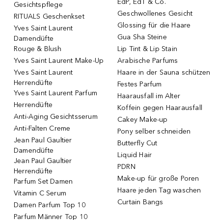
EdP, EdT & Co.
Gesichtspflege
Geschwollenes Gesicht
RITUALS Geschenkset
Glossing für die Haare
Yves Saint Laurent
Gua Sha Steine
Damendüfte
Rouge & Blush
Lip Tint & Lip Stain
Yves Saint Laurent Make-Up
Arabische Parfums
Yves Saint Laurent
Haare in der Sauna schützen
Herrendüfte
Festes Parfum
Yves Saint Laurent Parfum
Haarausfall im Alter
Herrendüfte
Koffein gegen Haarausfall
Anti-Aging Gesichtsserum
Cakey Make-up
Anti-Falten Creme
Pony selber schneiden
Jean Paul Gaultier
Butterfly Cut
Damendüfte
Liquid Hair
Jean Paul Gaultier
PDRN
Herrendüfte
Make-up für große Poren
Parfum Set Damen
Haare jeden Tag waschen
Vitamin C Serum
Curtain Bangs
Damen Parfum Top 10
Parfum Männer Top 10