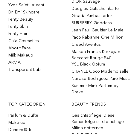
DIOR Sauvage
Yves Saint Laurent
Douglas Gutscheinkarte
Dr. Emi Skincare
Gisada Ambassador
Fenty Beauty
BURBERRY Goddess
Fenty Skin
Jean Paul Gaultier Le Male
Fenty Hair
Paco Rabanne One Million
Caia Cosmetics
Creed Aventus
About Face
Maison Francis Kurkdjian
Milk Makeup
Baccarat Rouge 540
ARMAF
YSL Black Opium
Transparent Lab
CHANEL Coco Mademoiselle
Narciso Rodriguez Pure Musc
Summer Mink Parfum by
Drake
TOP KATEGORIEN
BEAUTY TRENDS
Parfüm & Düfte
Gesichtspflege: Diese
Reihenfolge ist die richtige
Make-up
Milien entfernen
Damendüfte