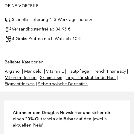
DEINE VORTEILE
Schnelle Lieferung 1–3 Werktage Lieferzeit
Versandkostenfrei ab 34,95 €
4 Gratis-Proben nach Wahl ab 10 € ¹
Beliebte Kategorien
Arganöl
|
Mandelöl
|
Vitamin E
|
Hautpflege
|
French Pharmacy
|
Milien entfernen
|
Skinimalism
|
Tipps für strahlende Haut
|
Pigmentflecken
|
Seborrhoische Dermatitis
Abonnier den Douglas-Newsletter und sicher dir
einen 20%-Gutschein einlösbar auf den jeweils
aktuellen Preis²!