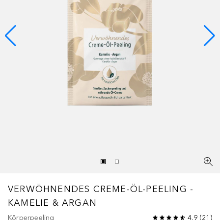
VERWÖHNENDES CREME-ÖL-PEELING -
KAMELIE & ARGAN
Körperpeeling
4.9
(
21
)