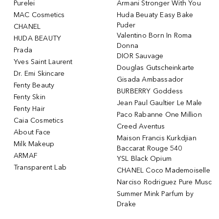
Purelei
Armani Stronger With You
MAC Cosmetics
Huda Beuaty Easy Bake
Puder
CHANEL
Valentino Born In Roma
HUDA BEAUTY
Donna
Prada
DIOR Sauvage
Yves Saint Laurent
Douglas Gutscheinkarte
Dr. Emi Skincare
Gisada Ambassador
Fenty Beauty
BURBERRY Goddess
Fenty Skin
Jean Paul Gaultier Le Male
Fenty Hair
Paco Rabanne One Million
Caia Cosmetics
Creed Aventus
About Face
Maison Francis Kurkdjian
Milk Makeup
Baccarat Rouge 540
ARMAF
YSL Black Opium
Transparent Lab
CHANEL Coco Mademoiselle
Narciso Rodriguez Pure Musc
Summer Mink Parfum by
Drake