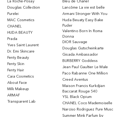
La Roche-Posay
Bleu de Chanel
Douglas Collection
Lancôme La vie est belle
Purelei
Armani Stronger With You
MAC Cosmetics
Huda Beuaty Easy Bake
Puder
CHANEL
Valentino Born In Roma
HUDA BEAUTY
Donna
Prada
DIOR Sauvage
Yves Saint Laurent
Douglas Gutscheinkarte
Dr. Emi Skincare
Gisada Ambassador
Fenty Beauty
BURBERRY Goddess
Fenty Skin
Jean Paul Gaultier Le Male
Fenty Hair
Paco Rabanne One Million
Caia Cosmetics
Creed Aventus
About Face
Maison Francis Kurkdjian
Milk Makeup
Baccarat Rouge 540
ARMAF
YSL Black Opium
Transparent Lab
CHANEL Coco Mademoiselle
Narciso Rodriguez Pure Musc
Summer Mink Parfum by