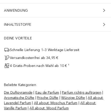
ANWENDUNG
INHALTSSTOFFE
DEINE VORTEILE
Schnelle Lieferung 1–3 Werktage Lieferzeit
Versandkostenfrei ab 34,95 €
4 Gratis-Proben nach Wahl ab 10 € ¹
Beliebte Kategorien
Die Duftpyramide
|
Eau de Parfum
|
Parfum richtig auftragen
|
Aromatische Düfte
|
Frische Düfte
|
Würzige Düfte
|
All about:
Lavendel Parfum
|
All about: Moschus Parfum
|
All about:
Vanille Parfum
|
All about: Wood Parfum