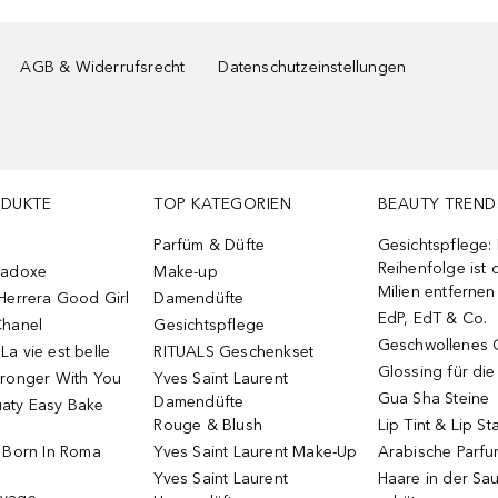
AGB & Widerrufsrecht
Datenschutzeinstellungen
ODUKTE
TOP KATEGORIEN
BEAUTY TREND
Parfüm & Düfte
Gesichtspflege:
Reihenfolge ist d
radoxe
Make-up
Milien entfernen
Herrera Good Girl
Damendüfte
EdP, EdT & Co.
Chanel
Gesichtspflege
Geschwollenes 
a vie est belle
RITUALS Geschenkset
Glossing für di
tronger With You
Yves Saint Laurent
Gua Sha Steine
Damendüfte
aty Easy Bake
Rouge & Blush
Lip Tint & Lip St
o Born In Roma
Yves Saint Laurent Make-Up
Arabische Parf
Yves Saint Laurent
Haare in der Sa