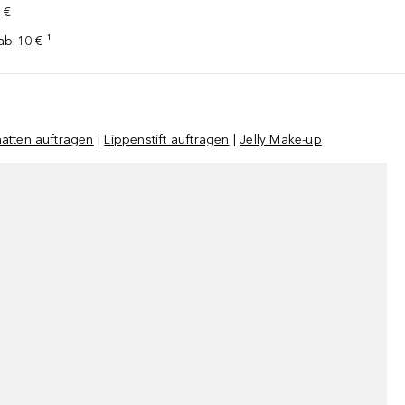
 €
ab 10 € ¹
hatten auftragen
|
Lippenstift auftragen
|
Jelly Make-up