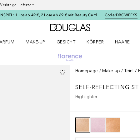
Werktage Lieferzeit
SPIEL: 1 Los ab 49 €, 2 Lose ab 69 € mit Beauty Card
Code:
DBCWEEKS
Zur Douglas Startseite
ARFUM
MAKE-UP
GESICHT
KÖRPER
HAARE
ffnen
arfum Menü öffnen
Make-up Menü öffnen
Gesicht Menü öffnen
Körper Menü öffnen
Haare Menü
Homepage
Make-up
Teint
SELF-REFLECTING ST
Highlighter