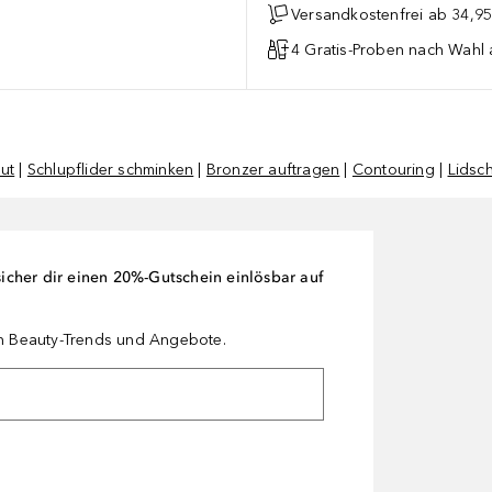
Versandkostenfrei ab 34,95
4 Gratis-Proben nach Wahl 
ut
|
Schlupflider schminken
|
Bronzer auftragen
|
Contouring
|
Lidsc
cher dir einen 20%-Gutschein einlösbar auf
en Beauty-Trends und Angebote.