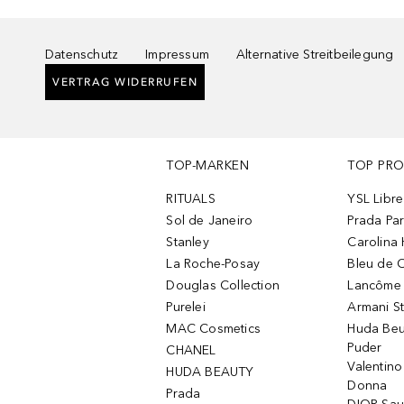
Datenschutz
Impressum
Alternative Streitbeilegung
VERTRAG WIDERRUFEN
TOP-MARKEN
TOP PR
RITUALS
YSL Libre
Sol de Janeiro
Prada Pa
Stanley
Carolina 
La Roche-Posay
Bleu de 
Douglas Collection
Lancôme L
Purelei
Armani S
MAC Cosmetics
Huda Beu
Puder
CHANEL
Valentin
HUDA BEAUTY
Donna
Prada