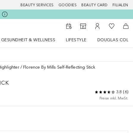
BEAUTY SERVICES
GOODIES
BEAUTY CARD
FILIALEN
Zu Meiner 
Zum Storefinder
Zu Meinem Kunde
Zum
GESUNDHEIT & WELLNESS
LIFESTYLE
DOUGLAS COLL
 öffnen
Gesundheit & Wellness Menü öffnen
LIFESTYLE Menü öffnen
Douglas Collecti
Highlighter
Florence By Mills Self-Reflecting Stick
ICK
3.8
(
6
)
Preise inkl. MwSt.