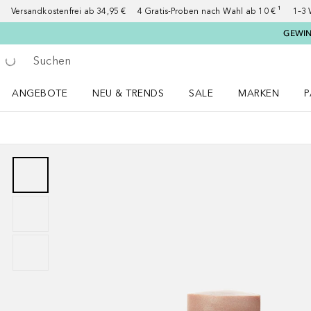
Versandkostenfrei ab 34,95 €
4 Gratis-Proben nach Wahl ab 10 € ¹
1–3 
GEWINN
Gehe zurück
Suche ausführen
ANGEBOTE
NEU & TRENDS
SALE
MARKEN
P
Angebote Menü öffnen
NEU & TRENDS Menü öffnen
MARKEN Menü ö
P