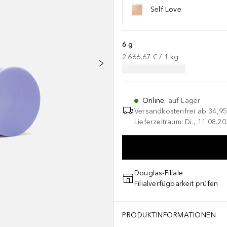
Self Love
6 g
2.666,67 €
 / 
1
kg
Online
:
auf Lager
Versandkostenfrei ab
34,95
Lieferzeitraum: Di., 11.08.2
Douglas-Filiale
Filialverfügbarkeit prüfen
PRODUKTINFORMATIONEN