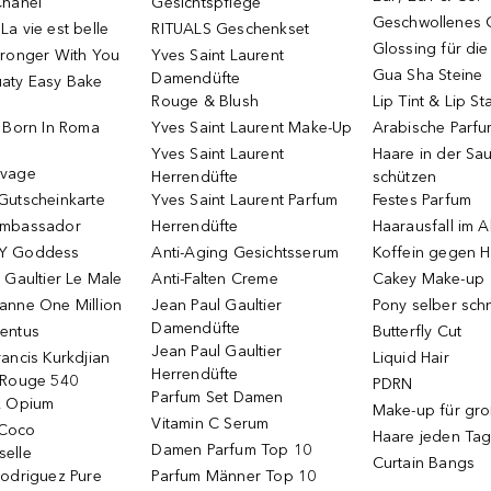
Chanel
Gesichtspflege
Geschwollenes 
a vie est belle
RITUALS Geschenkset
Glossing für di
tronger With You
Yves Saint Laurent
Gua Sha Steine
Damendüfte
aty Easy Bake
Rouge & Blush
Lip Tint & Lip St
o Born In Roma
Yves Saint Laurent Make-Up
Arabische Parf
Yves Saint Laurent
Haare in der Sa
uvage
Herrendüfte
schützen
Gutscheinkarte
Yves Saint Laurent Parfum
Festes Parfum
Ambassador
Herrendüfte
Haarausfall im A
Y Goddess
Anti-Aging Gesichtsserum
Koffein gegen H
 Gaultier Le Male
Anti-Falten Creme
Cakey Make-up
anne One Million
Jean Paul Gaultier
Pony selber sch
Damendüfte
entus
Butterfly Cut
Jean Paul Gaultier
ancis Kurkdjian
Liquid Hair
Herrendüfte
 Rouge 540
PDRN
Parfum Set Damen
k Opium
Make-up für gr
Vitamin C Serum
Coco
Haare jeden Ta
Damen Parfum Top 10
elle
Curtain Bangs
Rodriguez Pure
Parfum Männer Top 10