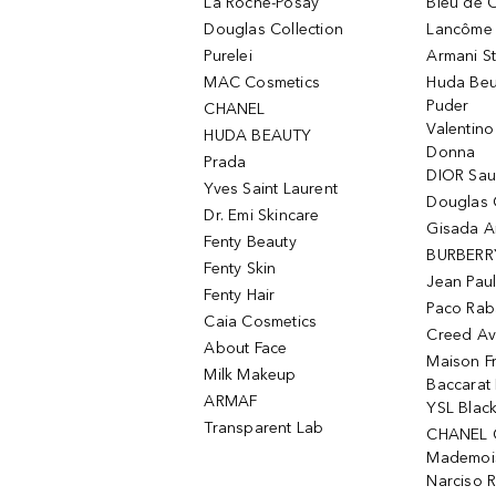
La Roche-Posay
Bleu de 
Douglas Collection
Lancôme L
Purelei
Armani S
MAC Cosmetics
Huda Beu
Puder
CHANEL
Valentin
HUDA BEAUTY
Donna
Prada
DIOR Sa
Yves Saint Laurent
Douglas 
Dr. Emi Skincare
Gisada 
Fenty Beauty
BURBERR
Fenty Skin
Jean Paul
Fenty Hair
Paco Rab
Caia Cosmetics
Creed Av
About Face
Maison Fr
Milk Makeup
Baccarat
ARMAF
YSL Blac
Transparent Lab
CHANEL 
Mademois
Narciso 