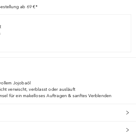
Bestellung ab 69 €*
R
s
vollem Jojobaöl
cht verwischt, verblasst oder ausläuft
pinsel für ein makelloses Auftragen & sanftes Verblenden