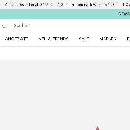
Versandkostenfrei ab 34,95 €
4 Gratis-Proben nach Wahl ab 10 € ¹
1–3 
GEWINN
Gehe zurück
Suche ausführen
ANGEBOTE
NEU & TRENDS
SALE
MARKEN
P
Angebote Menü öffnen
NEU & TRENDS Menü öffnen
MARKEN Menü ö
P