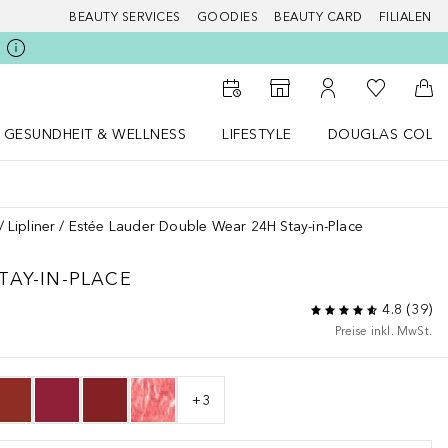
BEAUTY SERVICES
GOODIES
BEAUTY CARD
FILIALEN
Zu Meiner 
Zum Storefinder
Zu Meinem Kunde
Zum
GESUNDHEIT & WELLNESS
LIFESTYLE
DOUGLAS COLL
 öffnen
Gesundheit & Wellness Menü öffnen
LIFESTYLE Menü öffnen
Douglas Collecti
Lipliner
Estée Lauder Double Wear 24H Stay-in-Place
TAY-IN-PLACE
4.8
(
39
)
Preise inkl. MwSt.
+
3