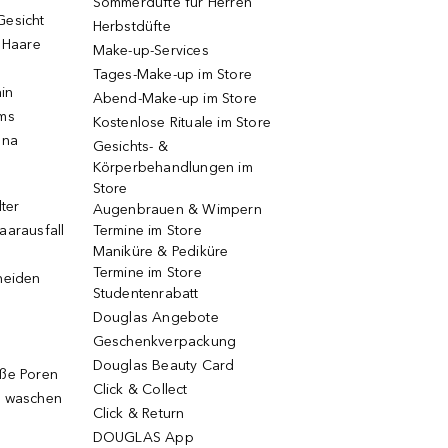
Sommerdüfte für Herren
Gesicht
Herbstdüfte
e Haare
Make-up-Services
Tages-Make-up im Store
ain
Abend-Make-up im Store
ums
Kostenlose Rituale im Store
una
Gesichts- &
Körperbehandlungen im
Store
lter
Augenbrauen & Wimpern
aarausfall
Termine im Store
Maniküre & Pediküre
Termine im Store
neiden
Studentenrabatt
Douglas Angebote
Geschenkverpackung
Douglas Beauty Card
oße Poren
Click & Collect
g waschen
Click & Return
DOUGLAS App