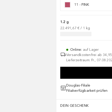
11 - PINK
1.2 g
22.491,67 €
 / 
1
kg
Online
:
auf Lager
Versandkostenfrei ab
34,95
Lieferzeitraum: Fr., 07.08.2
Douglas-Filiale
Filialverfügbarkeit prüfen
DEIN GESCHENK