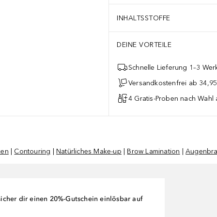
INHALTSSTOFFE
DEINE VORTEILE
Schnelle Lieferung 1–3 Werk
Versandkostenfrei ab 34,95
4 Gratis-Proben nach Wahl 
ken
|
Contouring
|
Natürliches Make-up
|
Brow Lamination
|
Augenbra
cher dir einen 20%-Gutschein einlösbar auf