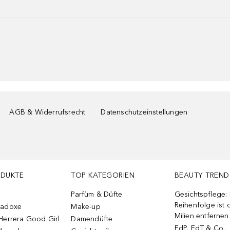
AGB & Widerrufsrecht
Datenschutzeinstellungen
ODUKTE
TOP KATEGORIEN
BEAUTY TREND
Parfüm & Düfte
Gesichtspflege:
Reihenfolge ist d
radoxe
Make-up
Milien entfernen
Herrera Good Girl
Damendüfte
EdP, EdT & Co.