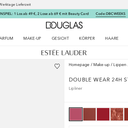
Werktage Lieferzeit
SPIEL: 1 Los ab 49 €, 2 Lose ab 69 € mit Beauty Card
Code:
DBCWEEKS
Zur Douglas Startseite
ARFUM
MAKE-UP
GESICHT
KÖRPER
HAARE
ffnen
arfum Menü öffnen
Make-up Menü öffnen
Gesicht Menü öffnen
Körper Menü öffnen
Haare Menü
Homepage
Make-up
Lippen
DOUBLE WEAR
24H S
Lipliner