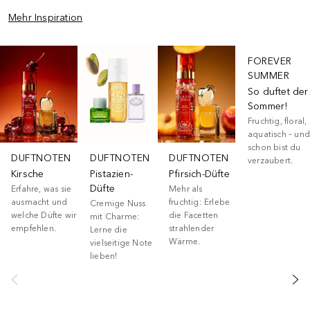
Mehr Inspiration
Überspringen
FOREVER
SUMMER
So duftet der
Sommer!
Fruchtig, floral,
aquatisch – und
schon bist du
DUFTNOTEN
DUFTNOTEN
DUFTNOTEN
verzaubert.
Kirsche
Pistazien-
Pfirsich-Düfte
Düfte
Erfahre, was sie
Mehr als
ausmacht und
fruchtig: Erlebe
Cremige Nuss
welche Düfte wir
die Facetten
mit Charme:
empfehlen.
strahlender
Lerne die
Wärme.
vielseitige Note
lieben!