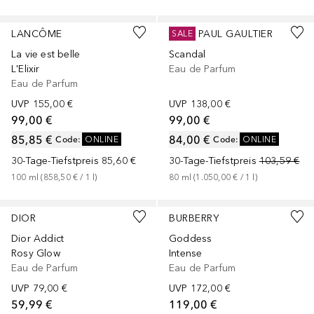
+
3
Größen
+
2
Größen
LANCÔME
JEAN PAUL GAULTIER
SALE
La vie est belle
Scandal
L'Elixir
Eau de Parfum
Eau de Parfum
UVP
155,00 €
UVP
138,00 €
99,00 €
99,00 €
85,85 €
84,00 €
Code
:
ONLINE
Code
:
ONLINE
30-Tage-Tiefstpreis
85,60 €
30-Tage-Tiefstpreis
103,59 €
100
ml
 (
858,50 €
 / 
1
l
)
80
ml
 (
1.050,00 €
 / 
1
l
)
+
2
Größen
+
3
Größen
DIOR
BURBERRY
Dior Addict
Goddess
Rosy Glow
Intense
Eau de Parfum
Eau de Parfum
UVP
79,00 €
UVP
172,00 €
59,99 €
119,00 €