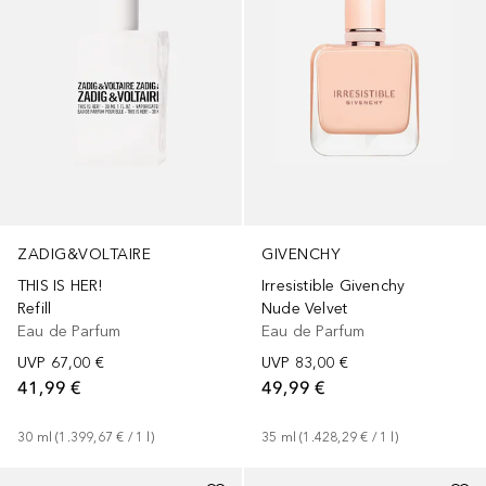
ZADIG&VOLTAIRE
GIVENCHY
THIS IS HER!
Irresistible Givenchy
Refill
Nude Velvet
Eau de Parfum
Eau de Parfum
UVP
67,00 €
UVP
83,00 €
41,99 €
49,99 €
30
ml
 (
1.399,67 €
 / 
1
l
)
35
ml
 (
1.428,29 €
 / 
1
l
)
+
2
Größen
+
2
Größen