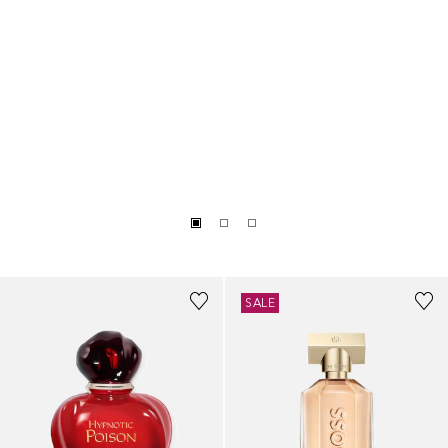
+
4
Größen
+
3
Größen
SALE