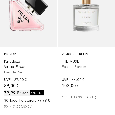
PRADA
ZARKOPERFUME
Paradoxe
THE MUSE
Virtual Flower
Eau de Parfum
Eau de Parfum
UVP
127,00 €
UVP
144,00 €
89,00 €
103,00 €
79,99 €
Code
:
ONLINE
100
ml
 (
1.030,00 €
 / 
1
l
)
30-Tage-Tiefstpreis
79,99 €
50
ml
 (
1.599,80 €
 / 
1
l
)
+
3
Größen