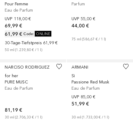
Pour Femme
Parfum
Eau de Parfum
UVP
118,00 €
UVP
55,00 €
69,99 €
44,00 €
61,99 €
Code
:
ONLINE
75
ml
 (
586,67 €
 / 
1
l
)
30-Tage-Tiefstpreis
61,99 €
50
ml
 (
1.239,80 €
 / 
1
l
)
+
3
Größen
Gesponsert
+
2
Größen
Gesponsert
NARCISO RODRIGUEZ
ARMANI
for her
Sì
PURE MUSC
Passione Red Musk
Eau de Parfum
Eau de Parfum
UVP
85,00 €
51,99 €
81,19 €
30
ml
 (
2.706,33 €
 / 
1
l
)
30
ml
 (
1.733,00 €
 / 
1
l
)