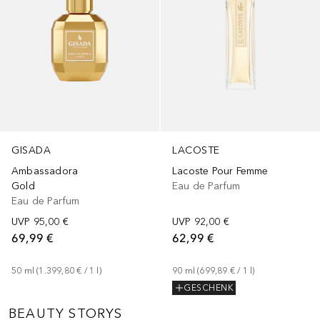
LACOSTE
GISADA
Lacoste Pour Femme
Ambassadora
Eau de Parfum
Gold
Eau de Parfum
UVP
92,00 €
UVP
95,00 €
62,99 €
69,99 €
90
ml
 (
699,89 €
 / 
1
l
)
50
ml
 (
1.399,80 €
 / 
1
l
)
GESCHENK
BEAUTY STORYS