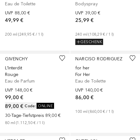
Eau de Toilette
Bodyspray
UVP
88,00 €
UVP
39,00 €
49,99 €
25,99 €
200
ml
 (
249,95 €
 / 
1
l
)
240
ml
 (
108,29 €
 / 
1
l
)
GESCHENK
+
3
Größen
+
3
Größen
GIVENCHY
NARCISO RODRIGUEZ
L’Interdit
for her
Rouge
For Her
Eau de Parfum
Eau de Toilette
UVP
148,00 €
UVP
140,00 €
99,00 €
86,00 €
89,00 €
Code
:
ONLINE
100
ml
 (
860,00 €
 / 
1
l
)
30-Tage-Tiefstpreis
89,00 €
80
ml
 (
1.112,50 €
 / 
1
l
)
+
2
Größen
+
3
Größen