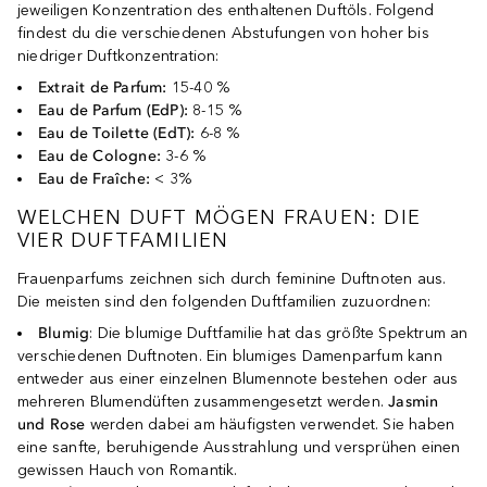
jeweiligen Konzentration des enthaltenen Duftöls. Folgend
findest du die verschiedenen Abstufungen von hoher bis
niedriger Duftkonzentration:
Extrait de Parfum:
15-40 %
Eau de Parfum (EdP):
8-15 %
Eau de Toilette (EdT):
6-8 %
Eau de Cologne:
3-6 %
Eau de Fraîche:
< 3%
WELCHEN DUFT MÖGEN FRAUEN: DIE
VIER DUFTFAMILIEN
Frauenparfums zeichnen sich durch feminine Duftnoten aus.
Die meisten sind den folgenden Duftfamilien zuzuordnen:
Blumig
: Die blumige Duftfamilie hat das größte Spektrum an
verschiedenen Duftnoten. Ein blumiges Damenparfum kann
entweder aus einer einzelnen Blumennote bestehen oder aus
mehreren Blumendüften zusammengesetzt werden.
Jasmin
und Rose
werden dabei am häufigsten verwendet. Sie haben
eine sanfte, beruhigende Ausstrahlung und versprühen einen
gewissen Hauch von Romantik.