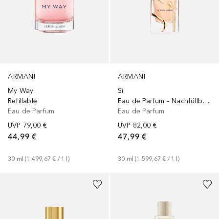
ARMANI
ARMANI
My Way
Sì
Refillable
Eau de Parfum – Nachfüllbares Parfüm
Eau de Parfum
Eau de Parfum
UVP
79,00 €
UVP
82,00 €
44,99 €
47,99 €
30
ml
 (
1.499,67 €
 / 
1
l
)
30
ml
 (
1.599,67 €
 / 
1
l
)
+
1
Größe
+
2
Größen