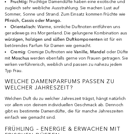
Fruchtig
:
Fruchtige Damendüfte haben eine exotische und
zugleich sehr weibliche Ausstrahlung. Sie machen Lust auf
Sommer, Sonne und Strand. Zum Einsatz kommen Früchte wie
Pfirsich,
Cassis
oder
Mango.
Orientalisch
:
Warme, sinnliche Duftnoten entführen uns
geradewegs ins Morgenland. Die gelungene Kombination aus
würzigen,
holzigen
und
süßen
Duftkomponenten
ist für ein
betörendes Parfum für Damen wie gemacht.
Cremig
: Cremige Duftnoten wie
Vanille,
Mandel
oder Düfte
mit
Moschus
werden ebenfalls gerne von Frauen getragen. Sie
wirken verführerisch, weiblich und passen zu nahezu jedem
Typ Frau.
WELCHE DAMENPARFUMS PASSEN ZU
WELCHER JAHRESZEIT?
Welchen Duft du zu welcher Jahreszeit trägst, hängt natürlich
vor allem von deinem individuellen Geschmack ab. Dennoch
gibt es bestimmte Damendüfte, die für manche Jahreszeiten
einfach wie gemacht sind.
FRÜHLING – ENERGIE & ERWACHEN MIT