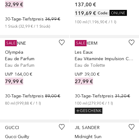
32,99 €
137,00 €
119,69 €
Code
:
ONLINE
30-Tage-Tiefstpreis
36,99 €
100
ml
 (
1.196,90 €
 / 
1
l
)
1
Stück
 (
32,99 €
 / 
1
Stück
)
+
2
Größen
RABANNE
BIOTHERM
SALE
SALE
Olympéa
Les Eaux
Eau de Parfum
Eau Vitaminée Impulsion Citron
Eau de Parfum
Eau de Toilette
UVP
164,00 €
UVP
39,00 €
79,99 €
27,99 €
30-Tage-Tiefstpreis
89,00 €
30-Tage-Tiefstpreis
31,20 €
80
ml
 (
999,88 €
 / 
1
l
)
100
ml
 (
279,90 €
 / 
1
l
)
GESCHENK
+
2
Größen
+
1
Größe
GUCCI
JIL SANDER
Gucci Guilty
Midnight Sun