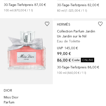
30-Tage-Tiefstpreis
87,00 €
30-Tage-Tiefstpreis
82,00 €
100
ml
 (
870,00 €
 / 
1
l
)
80
ml
 (
1.025,00 €
 / 
1
l
)
+
3
Größen
+
3
Größen
HERMÈS
Collection Parfum Jardin
Un Jardin sur le Nil
Eau de Toilette
UVP
145,00 €
99,00 €
86,00 €
Code
:
ONLINE
30-Tage-Tiefstpreis
86,00 €
100
ml
 (
860,00 €
 / 
1
l
)
DIOR
Miss Dior
Parfum