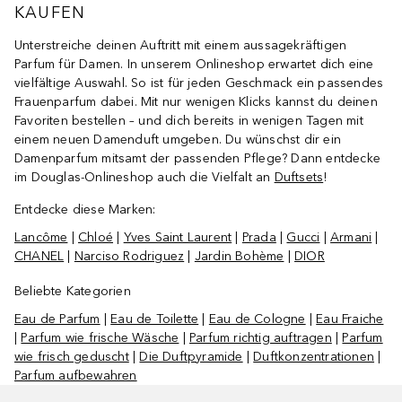
KAUFEN
Unterstreiche deinen Auftritt mit einem aussagekräftigen
Parfum für Damen. In unserem Onlineshop erwartet dich eine
vielfältige Auswahl. So ist für jeden Geschmack ein passendes
Frauenparfum dabei. Mit nur wenigen Klicks kannst du deinen
Favoriten bestellen – und dich bereits in wenigen Tagen mit
einem neuen Damenduft umgeben. Du wünschst dir ein
Damenparfum mitsamt der passenden Pflege? Dann entdecke
im Douglas-Onlineshop auch die Vielfalt an
Duftsets
!
Entdecke diese Marken:
Lancôme
|
Chloé
|
Yves Saint Laurent
|
Prada
|
Gucci
|
Armani
|
CHANEL
|
Narciso Rodriguez
|
Jardin Bohème
|
DIOR
Beliebte Kategorien
Eau de Parfum
|
Eau de Toilette
|
Eau de Cologne
|
Eau Fraiche
|
Parfum wie frische Wäsche
|
Parfum richtig auftragen
|
Parfum
wie frisch geduscht
|
Die Duftpyramide
|
Duftkonzentrationen
|
Parfum aufbewahren