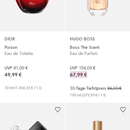
DIOR
HUGO BOSS
Poison
Boss The Scent
Eau de Toilette
Eau de Parfum
UVP
81,00 €
UVP
156,00 €
49,99 €
67,99 €
30
ml
 (
1.666,33 €
 / 
1
l
)
30-Tage-Tiefstpreis
86,00 €
100
ml
 (
679,90 €
 / 
1
l
)
+
3
Größen
+
2
Größen