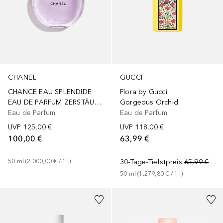
GUCCI
CHANEL
Flora by Gucci
CHANCE EAU SPLENDIDE
Gorgeous Orchid
EAU DE PARFUM ZERSTÄUBER
Eau de Parfum
Eau de Parfum
UVP
118,00 €
UVP
125,00 €
63,99 €
100,00 €
30-Tage-Tiefstpreis
65,99 €
50
ml
 (
2.000,00 €
 / 
1
l
)
50
ml
 (
1.279,80 €
 / 
1
l
)
+
3
Größen
Gesponsert
+
2
Größen
Gesponsert