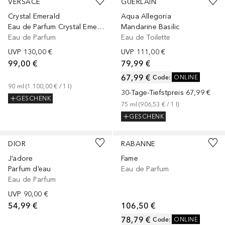
VERSACE
GUERLAIN
Crystal Emerald
Aqua Allegoria
Eau de Parfum Crystal Emerald
Mandarine Basilic
Eau de Parfum
Eau de Toilette
UVP
130,00 €
UVP
111,00 €
99,00 €
79,99 €
67,99 €
Code
:
ONLINE
90
ml
 (
1.100,00 €
 / 
1
l
)
30-Tage-Tiefstpreis
67,99 €
GESCHENK
75
ml
 (
906,53 €
 / 
1
l
)
GESCHENK
+
2
Größen
+
3
Größen
DIOR
RABANNE
J’adore
Fame
Parfum d’eau
Eau de Parfum
Eau de Parfum
UVP
90,00 €
54,99 €
106,50 €
78,79 €
Code
:
ONLINE