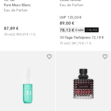
Eau de Parfum
Pure Musc Blanc
Eau de Parfum
UVP
135,00 €
89,00 €
87,89 €
78,13 €
Code
:
ONLINE
30
ml
 (
2.929,67 €
 / 
1
l
)
30-Tage-Tiefstpreis
72,18 €
75
ml
 (
1.041,73 €
 / 
1
l
)
+
1
Größe
+
2
Größen