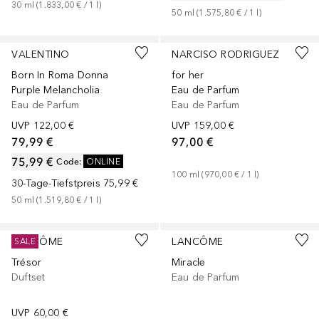
30
ml
 (
1.833,00 €
 / 
1
l
)
50
ml
 (
1.575,80 €
 / 
1
l
)
+
2
Größen
+
3
Größen
VALENTINO
NARCISO RODRIGUEZ
Born In Roma Donna
for her
Purple Melancholia
Eau de Parfum
Eau de Parfum
Eau de Parfum
UVP
122,00 €
UVP
159,00 €
79,99 €
97,00 €
75,99 €
Code
:
ONLINE
100
ml
 (
970,00 €
 / 
1
l
)
30-Tage-Tiefstpreis
75,99 €
50
ml
 (
1.519,80 €
 / 
1
l
)
+
2
Größen
LANCÔME
LANCÔME
SALE
Trésor
Miracle
Duftset
Eau de Parfum
UVP
60,00 €