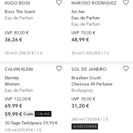
HUGO BOSS
NARCISO RODRIGUEZ
Boss The Scent
for her
Eau de Parfum
Eau de Parfum
Eau de Parfum
UVP
80,00 €
UVP
79,00 €
36,26 €
48,99 €
30
ml
 (
1.208,67 €
 / 
1
l
)
30
ml
 (
1.633,00 €
 / 
1
l
)
+
2
Größen
+
1
Größe
CALVIN KLEIN
SOL DE JANEIRO
Eternity
Brazilian Crush
Women
Cheirosa 48 Perfume
Eau de Parfum
Bodyspray
UVP
122,00 €
UVP
39,00 €
69,99 €
31,20 €
59,99 €
Code
:
ONLINE
240
ml
 (
130,00 €
 / 
1
l
)
30-Tage-Tiefstpreis
59,99 €
GESCHENK
100
ml
 (
599,90 €
 / 
1
l
)