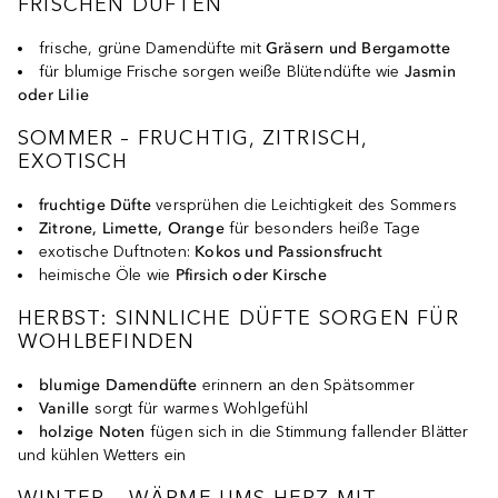
FRISCHEN DÜFTEN
frische, grüne Damendüfte mit
Gräsern und Bergamotte
für blumige Frische sorgen weiße Blütendüfte wie
Jasmin
oder Lilie
SOMMER – FRUCHTIG, ZITRISCH,
EXOTISCH
fruchtige Düfte
versprühen die Leichtigkeit des Sommers
Zitrone, Limette, Orange
für besonders heiße Tage
exotische Duftnoten:
Kokos und Passionsfrucht
heimische Öle wie
Pfirsich oder Kirsche
HERBST: SINNLICHE DÜFTE SORGEN FÜR
WOHLBEFINDEN
blumige D
amend
üfte
erinnern an den Spätsommer
Vanille
sorgt für warmes Wohlgefühl
holzige Noten
fügen sich in die Stimmung fallender Blätter
und kühlen Wetters ein