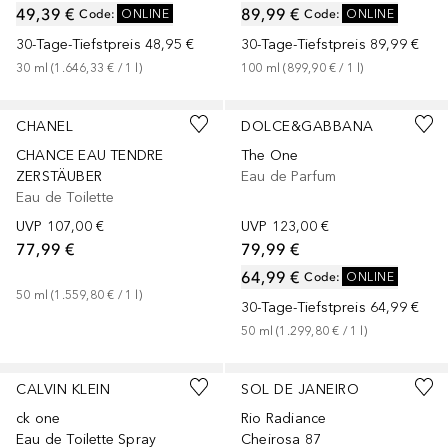
49,39 €
89,99 €
Code
:
ONLINE
Code
:
ONLINE
30-Tage-Tiefstpreis
48,95 €
30-Tage-Tiefstpreis
89,99 €
30
ml
 (
1.646,33 €
 / 
1
l
)
100
ml
 (
899,90 €
 / 
1
l
)
+
3
Größen
+
2
Größen
CHANEL
DOLCE&GABBANA
CHANCE EAU TENDRE
The One
ZERSTÄUBER
Eau de Parfum
Eau de Toilette
UVP
107,00 €
UVP
123,00 €
77,99 €
79,99 €
64,99 €
Code
:
ONLINE
50
ml
 (
1.559,80 €
 / 
1
l
)
30-Tage-Tiefstpreis
64,99 €
50
ml
 (
1.299,80 €
 / 
1
l
)
+
2
Größen
+
1
Größe
CALVIN KLEIN
SOL DE JANEIRO
ck one
Rio Radiance
Eau de Toilette Spray
Cheirosa 87