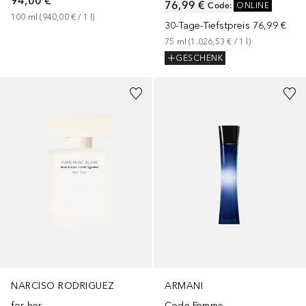
76,99 €
Code
:
ONLINE
100
ml
 (
940,00 €
 / 
1
l
)
30-Tage-Tiefstpreis
76,99 €
75
ml
 (
1.026,53 €
 / 
1
l
)
GESCHENK
+
2
Größen
+
2
Größen
ARMANI
NARCISO RODRIGUEZ
Code Femme
for her