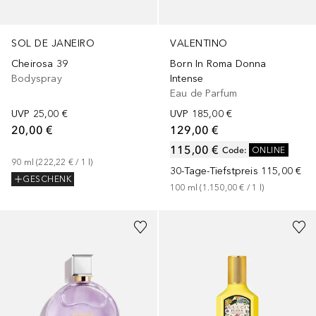
SOL DE JANEIRO
VALENTINO
Cheirosa 39
Born In Roma Donna
Bodyspray
Intense
Eau de Parfum
UVP
25,00 €
UVP
185,00 €
20,00 €
129,00 €
115,00 €
Code
:
ONLINE
90
ml
 (
222,22 €
 / 
1
l
)
30-Tage-Tiefstpreis
115,00 €
GESCHENK
100
ml
 (
1.150,00 €
 / 
1
l
)
+
3
Größen
+
3
Größen