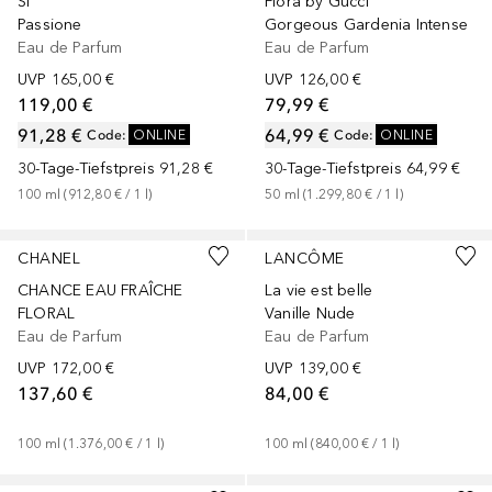
Sì
Flora by Gucci
Passione
Gorgeous Gardenia Intense
Eau de Parfum
Eau de Parfum
UVP
165,00 €
UVP
126,00 €
119,00 €
79,99 €
91,28 €
64,99 €
Code
:
ONLINE
Code
:
ONLINE
30-Tage-Tiefstpreis
91,28 €
30-Tage-Tiefstpreis
64,99 €
100
ml
 (
912,80 €
 / 
1
l
)
50
ml
 (
1.299,80 €
 / 
1
l
)
+
3
Größen
+
3
Größen
CHANEL
LANCÔME
CHANCE EAU FRAÎCHE
La vie est belle
FLORAL
Vanille Nude
Eau de Parfum
Eau de Parfum
UVP
172,00 €
UVP
139,00 €
137,60 €
84,00 €
100
ml
 (
1.376,00 €
 / 
1
l
)
100
ml
 (
840,00 €
 / 
1
l
)
+
3
Größen
Gesponsert
+
3
Größen
Gesponsert