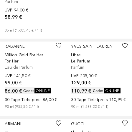
Parfum
UVP
94,00 €
58,99 €
35
ml
 (
1.685,43 €
 / 
1
l
)
+
3
Größen
+
2
Größen
RABANNE
YVES SAINT LAURENT
Million Gold For Her
Libre
For Her
Le Parfum
Eau de Parfum
Parfum
UVP
141,50 €
UVP
205,00 €
99,00 €
129,00 €
86,00 €
110,99 €
Code
:
ONLINE
Code
:
ONLINE
30-Tage-Tiefstpreis
86,00 €
30-Tage-Tiefstpreis
110,99 €
90
ml
 (
955,56 €
 / 
1
l
)
90
ml
 (
1.233,22 €
 / 
1
l
)
+
2
Größen
+
2
Größen
ARMANI
GUCCI