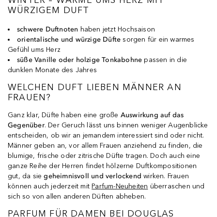
WINTER – WÄRME UMS HERZ MIT
WÜRZIGEM DUFT
schwere Duftnoten
haben jetzt Hochsaison
orientalische und würzige Düfte
sorgen für ein warmes
Gefühl ums Herz
süße Vanille oder holzige Tonkabohne
passen in die
dunklen Monate des Jahres
WELCHEN DUFT LIEBEN MÄNNER AN
FRAUEN?
Ganz klar, Düfte haben eine große
Auswirkung
auf
das
Gegenüber
. Der Geruch lässt uns binnen weniger Augenblicke
entscheiden, ob wir an jemandem interessiert sind oder nicht.
Männer geben an, vor allem Frauen anziehend zu finden, die
blumige, frische oder zitrische Düfte tragen. Doch auch eine
ganze Reihe der Herren findet hölzerne Duftkompositionen
gut, da sie
geheimnisvoll
und
verlockend
wirken. Frauen
können auch jederzeit mit
Parfum-Neuheiten
überraschen und
sich so von allen anderen Düften abheben.
PARFUM FÜR DAMEN BEI DOUGLAS