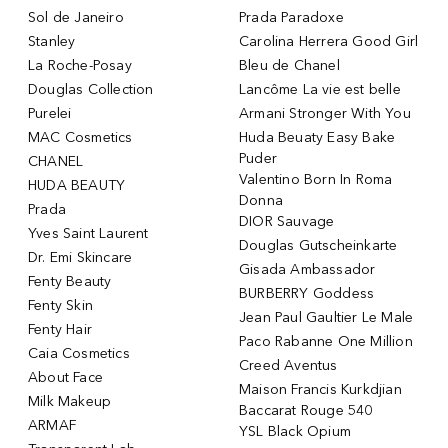
Sol de Janeiro
Prada Paradoxe
Stanley
Carolina Herrera Good Girl
La Roche-Posay
Bleu de Chanel
Douglas Collection
Lancôme La vie est belle
Purelei
Armani Stronger With You
MAC Cosmetics
Huda Beuaty Easy Bake
Puder
CHANEL
Valentino Born In Roma
HUDA BEAUTY
Donna
Prada
DIOR Sauvage
Yves Saint Laurent
Douglas Gutscheinkarte
Dr. Emi Skincare
Gisada Ambassador
Fenty Beauty
BURBERRY Goddess
Fenty Skin
Jean Paul Gaultier Le Male
Fenty Hair
Paco Rabanne One Million
Caia Cosmetics
Creed Aventus
About Face
Maison Francis Kurkdjian
Milk Makeup
Baccarat Rouge 540
ARMAF
YSL Black Opium