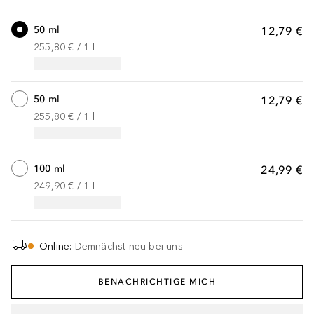
50 ml
12,79 €
255,80 €
 / 
1
l
50 ml
12,79 €
255,80 €
 / 
1
l
100 ml
24,99 €
249,90 €
 / 
1
l
Online
:
Demnächst neu bei uns
BENACHRICHTIGE MICH