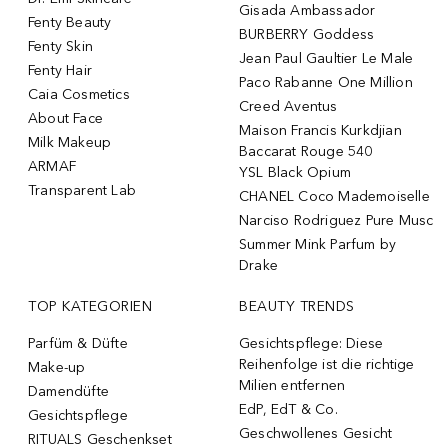
Gisada Ambassador
Fenty Beauty
BURBERRY Goddess
Fenty Skin
Jean Paul Gaultier Le Male
Fenty Hair
Paco Rabanne One Million
Caia Cosmetics
Creed Aventus
About Face
Maison Francis Kurkdjian
Milk Makeup
Baccarat Rouge 540
ARMAF
YSL Black Opium
Transparent Lab
CHANEL Coco Mademoiselle
Narciso Rodriguez Pure Musc
Summer Mink Parfum by
Drake
TOP KATEGORIEN
BEAUTY TRENDS
Parfüm & Düfte
Gesichtspflege: Diese
Reihenfolge ist die richtige
Make-up
Milien entfernen
Damendüfte
EdP, EdT & Co.
Gesichtspflege
Geschwollenes Gesicht
RITUALS Geschenkset