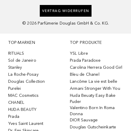
VERTRAG WIDERRUFEN
©
2026
Parfümerie Douglas GmbH & Co. KG.
TOP-MARKEN
TOP PRODUKTE
RITUALS
YSL Libre
Sol de Janeiro
Prada Paradoxe
Stanley
Carolina Herrera Good Girl
La Roche-Posay
Bleu de Chanel
Douglas Collection
Lancôme La vie est belle
Purelei
Armani Stronger With You
MAC Cosmetics
Huda Beuaty Easy Bake
Puder
CHANEL
Valentino Born In Roma
HUDA BEAUTY
Donna
Prada
DIOR Sauvage
Yves Saint Laurent
Douglas Gutscheinkarte
Dr. Emi Skincare