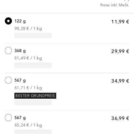
Preise inkl. MwSt.
122 g
11,99 €
98,28 €
 / 
1
kg
368 g
29,99 €
81,49 €
 / 
1
kg
567 g
34,99 €
61,71 €
 / 
1
kg
BESTER GRUNDPREIS
567 g
36,99 €
65,24 €
 / 
1
kg