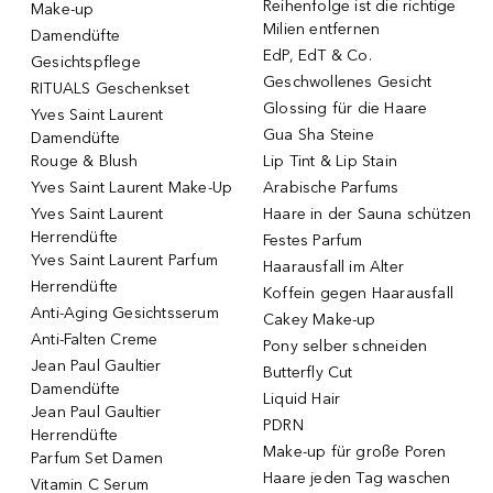
Reihenfolge ist die richtige
Make-up
Milien entfernen
Damendüfte
EdP, EdT & Co.
Gesichtspflege
Geschwollenes Gesicht
RITUALS Geschenkset
Glossing für die Haare
Yves Saint Laurent
Gua Sha Steine
Damendüfte
Rouge & Blush
Lip Tint & Lip Stain
Yves Saint Laurent Make-Up
Arabische Parfums
Yves Saint Laurent
Haare in der Sauna schützen
Herrendüfte
Festes Parfum
Yves Saint Laurent Parfum
Haarausfall im Alter
Herrendüfte
Koffein gegen Haarausfall
Anti-Aging Gesichtsserum
Cakey Make-up
Anti-Falten Creme
Pony selber schneiden
Jean Paul Gaultier
Butterfly Cut
Damendüfte
Liquid Hair
Jean Paul Gaultier
PDRN
Herrendüfte
Make-up für große Poren
Parfum Set Damen
Haare jeden Tag waschen
Vitamin C Serum