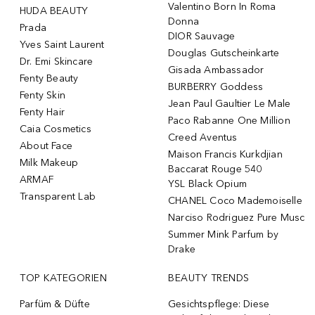
Valentino Born In Roma
HUDA BEAUTY
Donna
Prada
DIOR Sauvage
Yves Saint Laurent
Douglas Gutscheinkarte
Dr. Emi Skincare
Gisada Ambassador
Fenty Beauty
BURBERRY Goddess
Fenty Skin
Jean Paul Gaultier Le Male
Fenty Hair
Paco Rabanne One Million
Caia Cosmetics
Creed Aventus
About Face
Maison Francis Kurkdjian
Milk Makeup
Baccarat Rouge 540
ARMAF
YSL Black Opium
Transparent Lab
CHANEL Coco Mademoiselle
Narciso Rodriguez Pure Musc
Summer Mink Parfum by
Drake
TOP KATEGORIEN
BEAUTY TRENDS
Parfüm & Düfte
Gesichtspflege: Diese