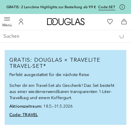
[navigation.slideout.screenreader]
GRATIS: 2 Lancôme Highlights zur Bestellung ab 99 €
Code:
SET
Zur Douglas Startseite
Zu Meiner 
Menü öffnen
Zu Meinem Kundenkonto
Zum
Menü
Gehe zurück
Suche ausführen
GRATIS: DOUGLAS × TRAVELITE
TRAVEL-SET*
Perfekt ausgestattet für die nächste Reise
Sicher dir ein Travel-Set als Geschenk! Das Set besteht
aus einer wiederverwendbaren transparenten 1-Liter-
Travelbag und einem Koffergurt.
Aktionszeitraum:
18.5.–31.5.2026
Code: TRAVEL