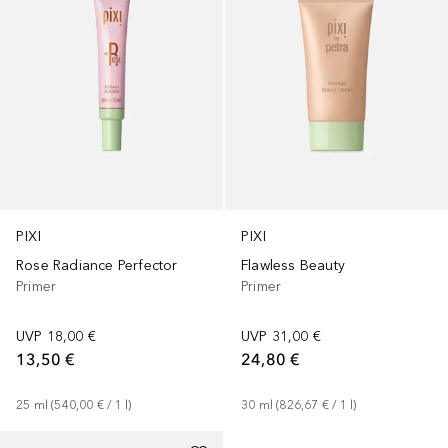
PIXI
PIXI
Rose Radiance Perfector
Flawless Beauty
Primer
Primer
UVP
18,00 €
UVP
31,00 €
13,50 €
24,80 €
25
ml
 (
540,00 €
 / 
1
l
)
30
ml
 (
826,67 €
 / 
1
l
)