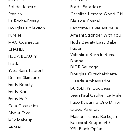
Sol de Janeiro
Prada Paradoxe
Stanley
Carolina Herrera Good Girl
La Roche-Posay
Bleu de Chanel
Douglas Collection
Lancôme La vie est belle
Purelei
Armani Stronger With You
MAC Cosmetics
Huda Beuaty Easy Bake
Puder
CHANEL
Valentino Born In Roma
HUDA BEAUTY
Donna
Prada
DIOR Sauvage
Yves Saint Laurent
Douglas Gutscheinkarte
Dr. Emi Skincare
Gisada Ambassador
Fenty Beauty
BURBERRY Goddess
Fenty Skin
Jean Paul Gaultier Le Male
Fenty Hair
Paco Rabanne One Million
Caia Cosmetics
Creed Aventus
About Face
Maison Francis Kurkdjian
Milk Makeup
Baccarat Rouge 540
ARMAF
YSL Black Opium