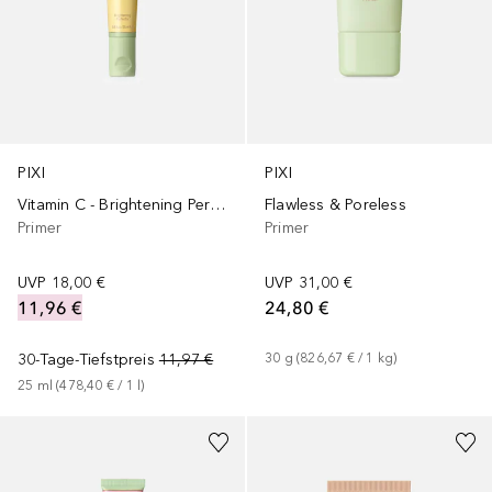
PIXI
PIXI
Vitamin C - Brightening Perfector
Flawless & Poreless
Primer
Primer
UVP
18,00 €
UVP
31,00 €
11,96 €
24,80 €
30-Tage-Tiefstpreis
11,97 €
30
g
 (
826,67 €
 / 
1
kg
)
25
ml
 (
478,40 €
 / 
1
l
)