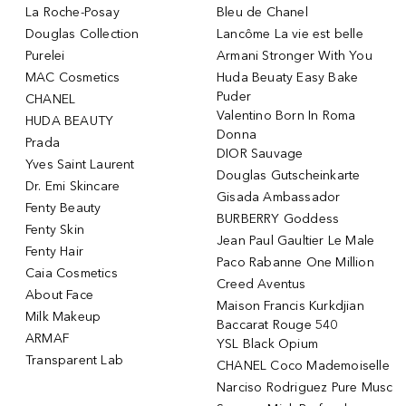
La Roche-Posay
Bleu de Chanel
Douglas Collection
Lancôme La vie est belle
Purelei
Armani Stronger With You
MAC Cosmetics
Huda Beuaty Easy Bake
Puder
CHANEL
Valentino Born In Roma
HUDA BEAUTY
Donna
Prada
DIOR Sauvage
Yves Saint Laurent
Douglas Gutscheinkarte
Dr. Emi Skincare
Gisada Ambassador
Fenty Beauty
BURBERRY Goddess
Fenty Skin
Jean Paul Gaultier Le Male
Fenty Hair
Paco Rabanne One Million
Caia Cosmetics
Creed Aventus
About Face
Maison Francis Kurkdjian
Milk Makeup
Baccarat Rouge 540
ARMAF
YSL Black Opium
Transparent Lab
CHANEL Coco Mademoiselle
Narciso Rodriguez Pure Musc