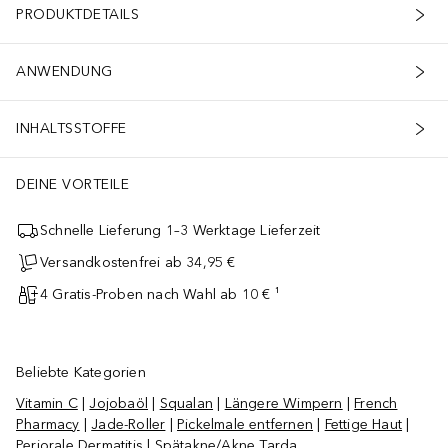
PRODUKTDETAILS
ANWENDUNG
INHALTSSTOFFE
DEINE VORTEILE
Schnelle Lieferung 1–3 Werktage Lieferzeit
Versandkostenfrei ab 34,95 €
4 Gratis-Proben nach Wahl ab 10 € ¹
Beliebte Kategorien
Vitamin C
|
Jojobaöl
|
Squalan
|
Längere Wimpern
|
French
Pharmacy
|
Jade-Roller
|
Pickelmale entfernen
|
Fettige Haut
|
Periorale Dermatitis
|
Spätakne/Akne Tarda