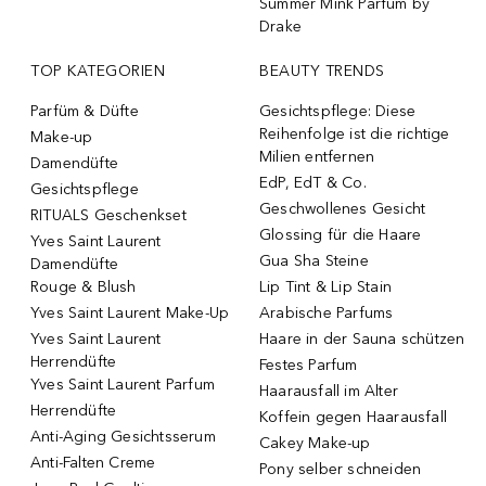
Summer Mink Parfum by
Drake
TOP KATEGORIEN
BEAUTY TRENDS
Parfüm & Düfte
Gesichtspflege: Diese
Reihenfolge ist die richtige
Make-up
Milien entfernen
Damendüfte
EdP, EdT & Co.
Gesichtspflege
Geschwollenes Gesicht
RITUALS Geschenkset
Glossing für die Haare
Yves Saint Laurent
Gua Sha Steine
Damendüfte
Rouge & Blush
Lip Tint & Lip Stain
Yves Saint Laurent Make-Up
Arabische Parfums
Yves Saint Laurent
Haare in der Sauna schützen
Herrendüfte
Festes Parfum
Yves Saint Laurent Parfum
Haarausfall im Alter
Herrendüfte
Koffein gegen Haarausfall
Anti-Aging Gesichtsserum
Cakey Make-up
Anti-Falten Creme
Pony selber schneiden